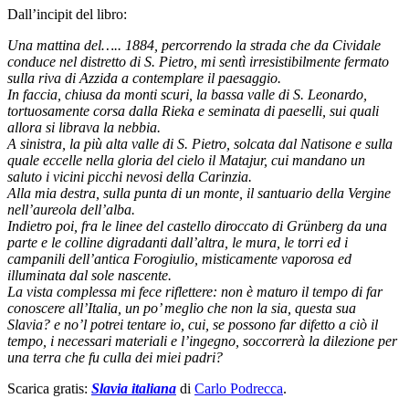
Dall’incipit del libro:
Una mattina del….. 1884, percorrendo la strada che da Cividale
conduce nel distretto di S. Pietro, mi sentì irresistibilmente fermato
sulla riva di Azzida a contemplare il paesaggio.
In faccia, chiusa da monti scuri, la bassa valle di S. Leonardo,
tortuosamente corsa dalla Rieka e seminata di paeselli, sui quali
allora si librava la nebbia.
A sinistra, la più alta valle di S. Pietro, solcata dal Natisone e sulla
quale eccelle nella gloria del cielo il Matajur, cui mandano un
saluto i vicini picchi nevosi della Carinzia.
Alla mia destra, sulla punta di un monte, il santuario della Vergine
nell’aureola dell’alba.
Indietro poi, fra le linee del castello diroccato di Grünberg da una
parte e le colline digradanti dall’altra, le mura, le torri ed i
campanili dell’antica Forogiulio, misticamente vaporosa ed
illuminata dal sole nascente.
La vista complessa mi fece riflettere: non è maturo il tempo di far
conoscere all’Italia, un po’ meglio che non la sia, questa sua
Slavia? e no’l potrei tentare io, cui, se possono far difetto a ciò il
tempo, i necessari materiali e l’ingegno, soccorrerà la dilezione per
una terra che fu culla dei miei padri?
Scarica gratis:
Slavia italiana
di
Carlo Podrecca
.