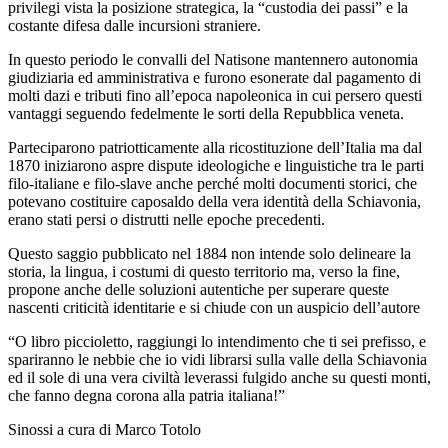
privilegi vista la posizione strategica, la “custodia dei passi” e la
costante difesa dalle incursioni straniere.
In questo periodo le convalli del Natisone mantennero autonomia
giudiziaria ed amministrativa e furono esonerate dal pagamento di
molti dazi e tributi fino all’epoca napoleonica in cui persero questi
vantaggi seguendo fedelmente le sorti della Repubblica veneta.
Parteciparono patriotticamente alla ricostituzione dell’Italia ma dal
1870 iniziarono aspre dispute ideologiche e linguistiche tra le parti
filo-italiane e filo-slave anche perché molti documenti storici, che
potevano costituire caposaldo della vera identità della Schiavonia,
erano stati persi o distrutti nelle epoche precedenti.
Questo saggio pubblicato nel 1884 non intende solo delineare la
storia, la lingua, i costumi di questo territorio ma, verso la fine,
propone anche delle soluzioni autentiche per superare queste
nascenti criticità identitarie e si chiude con un auspicio dell’autore
“O libro piccioletto, raggiungi lo intendimento che ti sei prefisso, e
spariranno le nebbie che io vidi librarsi sulla valle della Schiavonia
ed il sole di una vera civiltà leverassi fulgido anche su questi monti,
che fanno degna corona alla patria italiana!”
Sinossi a cura di Marco Totolo