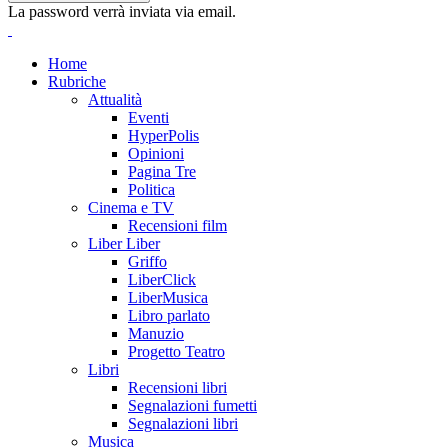
La password verrà inviata via email.
Home
Rubriche
Attualità
Eventi
HyperPolis
Opinioni
Pagina Tre
Politica
Cinema e TV
Recensioni film
Liber Liber
Griffo
LiberClick
LiberMusica
Libro parlato
Manuzio
Progetto Teatro
Libri
Recensioni libri
Segnalazioni fumetti
Segnalazioni libri
Musica