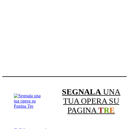
SEGNALA
UNA
TUA OPERA SU
PAGINA
T
R
E