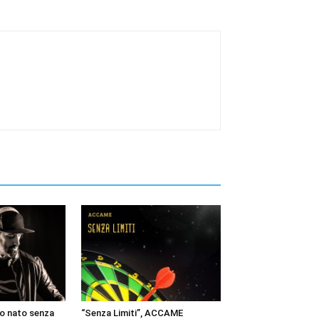
ano nato senza
“Senza Limiti”, ACCAME