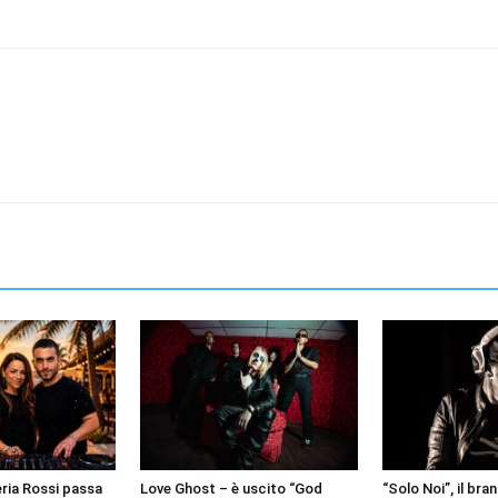
leria Rossi passa
Love Ghost – è uscito “God
“Solo Noi”, il br