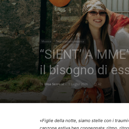
Musica
Segnalazioni musica
“SIENT’ A MME”
il bisogno di es
Di
Elisa Serrani
-
1 Luglio 2026
42
«
Figlie della notte, siamo stelle con i traumi
canzone estiva ben congegnata: ritmo, ritor