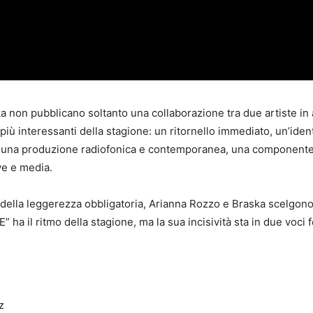
non pubblicano soltanto una collaborazione tra due artiste in 
iù interessanti della stagione: un ritornello immediato, un’ident
e, una produzione radiofonica e contemporanea, una componente
ive e media.
ella leggerezza obbligatoria, Arianna Rozzo e Braska scelgono u
 ha il ritmo della stagione, ma la sua incisività sta in due voci
zz