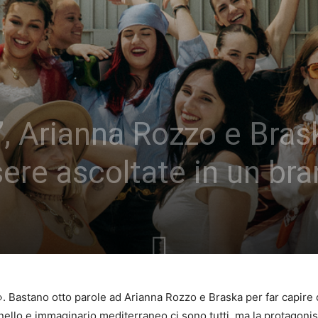
, Arianna Rozzo e Bras
sere ascoltate in un br
». Bastano otto parole ad Arianna Rozzo e Braska per far capire 
nello e immaginario mediterraneo ci sono tutti, ma la protagoni