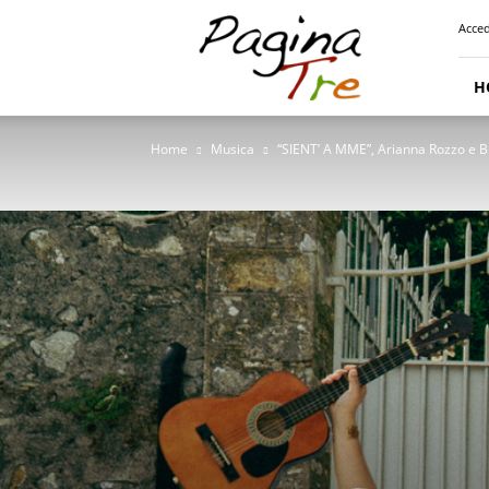
Pagina
Acced
Tre
H
Home
Musica
“SIENT’ A MME”, Arianna Rozzo e Br