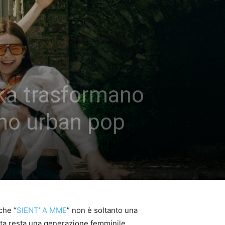
ka trasformano
ano urban pop
che “
SIENT’ A MME
” non è soltanto una
sta resta una generazione femminile