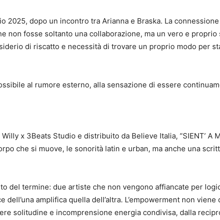
gio 2025, dopo un incontro tra Arianna e Braska. La connession
o che non fosse soltanto una collaborazione, ma un vero e propri
 desiderio di riscatto e necessità di trovare un proprio modo per
a possibile al rumore esterno, alla sensazione di essere continu
Willy x 3Beats Studio e distribuito da Believe Italia, “SIENT’ A 
l corpo che si muove, le sonorità latin e urban, ma anche una scr
to del termine: due artiste che non vengono affiancate per logic
ce dell’una amplifica quella dell’altra. L’empowerment non viene
ndere solitudine e incomprensione energia condivisa, dalla recipro