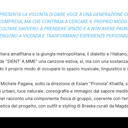
PPRESENTA LA VOLONTÀ DI DARE VOCE A UNA GENERAZIONE C
 COMPRESA, MA CHE CONTINUA A CERCARE IL PROPRIO MODO 
 ASCOLTARE DAVVERO, A PRENDERE SPAZIO E A NON AVERE PAURA
TENGONO A VICENDA E TRASFORMANO ESPERIENZE PERSONALI
era amalfitana e la giungla metropolitana, il dialetto e l’italian
ende “SIENT’ A MME” una canzone estiva, sì, ma con una sostanza
 il proprio modo di occupare lo spazio musicale, linguistico e v
San Michele Pagana, sotto la direzione di Eslam “Pronoia” Khalifa,
rci urbani, luce naturale, coreografie e immagini dal sapore medit
a nel racconto una componente fisica di gruppo, coerente con l’e
tetica del progetto, con outfit e styling di Braska curati da Magd