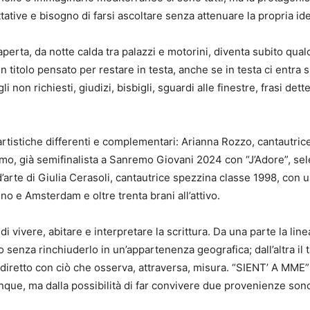
ettative e bisogno di farsi ascoltare senza attenuare la propria ide
perta, da notte calda tra palazzi e motorini, diventa subito qual
 titolo pensato per restare in testa, anche se in testa ci entra 
i non richiesti, giudizi, bisbigli, sguardi alle finestre, frasi d
 artistiche differenti e complementari: Arianna Rozzo, cantautric
rgamo, già semifinalista a Sanremo Giovani 2024 con “J’Adore”, s
arte di Giulia Cerasoli, cantautrice spezzina classe 1998, con u
no e Amsterdam e oltre trenta brani all’attivo.
i vivere, abitare e interpretare la scrittura. Da una parte la lin
senza rinchiuderlo in un’appartenenza geografica; dall’altra il t
o diretto con ciò che osserva, attraversa, misura. “SIENT’ A MME”
unque, ma dalla possibilità di far convivere due provenienze so