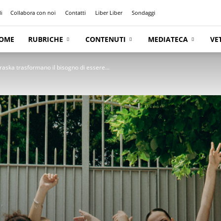
i
Collabora con noi
Contatti
Liber Liber
Sondaggi
OME
RUBRICHE
CONTENUTI
MEDIATECA
VE
aska trasformano il bisogno di essere...