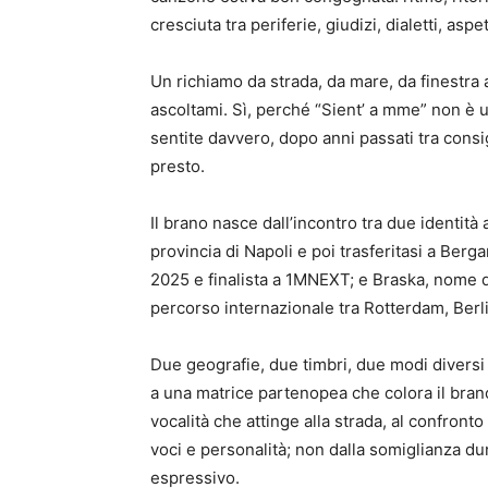
cresciuta tra periferie, giudizi, dialetti, asp
Un richiamo da strada, da mare, da finestra a
ascoltami. Sì, perché “Sient’ a mme” non è un
sentite davvero, dopo anni passati tra consigl
presto.
Il brano nasce dall’incontro tra due identità
provincia di Napoli e poi trasferitasi a Be
2025 e finalista a 1MNEXT; e Braska, nome d’
percorso internazionale tra Rotterdam, Berli
Due geografie, due timbri, due modi diversi d
a una matrice partenopea che colora il brano 
vocalità che attinge alla strada, al confront
voci e personalità; non dalla somiglianza d
espressivo.