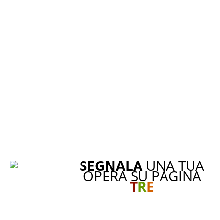
SEGNALA
UNA TUA
OPERA SU PAGINA
T
R
E