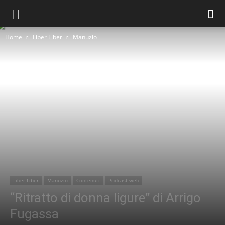
Home
Liber Liber
Manuzio
Liber Liber
Manuzio
Contenuti
Podcast web
“Ritratto di donna ligure” di Arrigo
Fugassa