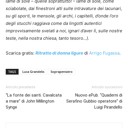
lame di sole – quelle soprattutto! – lame di sole, come
sciabolate, dai finestroni alti sulle intravature dei lacunari,
su gli sporti, le mensole, gli archi, i capitelli, d’onde l’oro
degli stucchi raggiava come da lingotti autentici
improvvisamente svelati a noi, ignari d’aver lì, sulle nostre
teste, nella nostra chiesa, tanto tesoro…).
Scarica gratis:
Ritratto di donna ligure
di
Arrigo Fugassa
.
TAGS
Luca Grandelis
Soprapensiero
Articolo precedente
Articolo successivo
“La fonte dei santi. Cavalcata
Nuovo ePub. “Quaderni di
a mare” di John Millington
Serafino Gubbio operatore” di
Synge
Luigi Pirandello