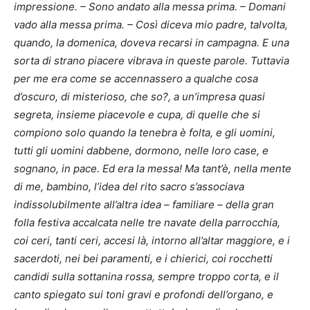
impressione. – Sono andato alla messa prima. – Domani
vado alla messa prima. – Così diceva mio padre, talvolta,
quando, la domenica, doveva recarsi in campagna. E una
sorta di strano piacere vibrava in queste parole. Tuttavia
per me era come se accennassero a qualche cosa
d’oscuro, di misterioso, che so?, a un’impresa quasi
segreta, insieme piacevole e cupa, di quelle che si
compiono solo quando la tenebra è folta, e gli uomini,
tutti gli uomini dabbene, dormono, nelle loro case, e
sognano, in pace. Ed era la messa! Ma tant’è, nella mente
di me, bambino, l’idea del rito sacro s’associava
indissolubilmente all’altra idea – familiare – della gran
folla festiva accalcata nelle tre navate della parrocchia,
coi ceri, tanti ceri, accesi là, intorno all’altar maggiore, e i
sacerdoti, nei bei paramenti, e i chierici, coi rocchetti
candidi sulla sottanina rossa, sempre troppo corta, e il
canto spiegato sui toni gravi e profondi dell’organo, e