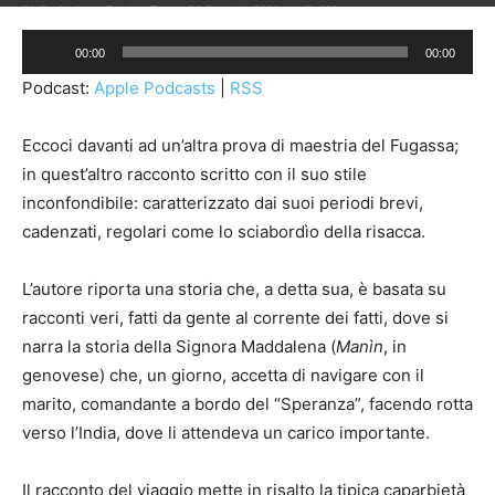
Di
Redazione Pagina Tre
-
20 Ottobre 2020
689
Audio
00:00
00:00
Player
Podcast:
Apple Podcasts
|
RSS
Eccoci davanti ad un’altra prova di maestria del Fugassa;
in quest’altro racconto scritto con il suo stile
inconfondibile: caratterizzato dai suoi periodi brevi,
cadenzati, regolari come lo sciabordìo della risacca.
L’autore riporta una storia che, a detta sua, è basata su
racconti veri, fatti da gente al corrente dei fatti, dove si
narra la storia della Signora Maddalena (
Manìn
, in
genovese) che, un giorno, accetta di navigare con il
marito, comandante a bordo del “Speranza”, facendo rotta
verso l’India, dove li attendeva un carico importante.
Il racconto del viaggio mette in risalto la tipica caparbietà