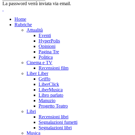
La password verrà inviata via email.
Home
Rubriche
Attualità
Eventi
HyperPolis
Opinioni
Pagina Tre
Politica
Cinema e TV
Recensioni film
Liber Liber
Griffo
LiberClick
LiberMusica
Libro parlato
Manuzio
Progetto Teatro
Libri
Recensioni libri
Segnalazioni fumetti
Segnalazioni libri
Musica