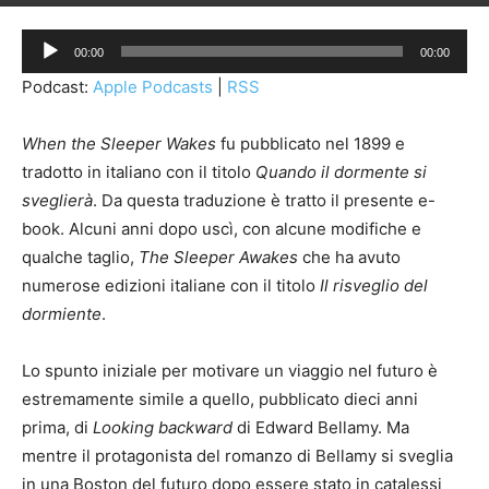
Di
Redazione Pagina Tre
-
2 Dicembre 2020
652
Audio
00:00
00:00
Player
Podcast:
Apple Podcasts
|
RSS
When the Sleeper Wakes
fu pubblicato nel 1899 e
tradotto in italiano con il titolo
Quando il dormente si
sveglierà
. Da questa traduzione è tratto il presente e-
book. Alcuni anni dopo uscì, con alcune modifiche e
qualche taglio,
The Sleeper Awakes
che ha avuto
numerose edizioni italiane con il titolo
Il risveglio del
dormiente
.
Lo spunto iniziale per motivare un viaggio nel futuro è
estremamente simile a quello, pubblicato dieci anni
prima, di
Looking backward
di Edward Bellamy. Ma
mentre il protagonista del romanzo di Bellamy si sveglia
in una Boston del futuro dopo essere stato in catalessi