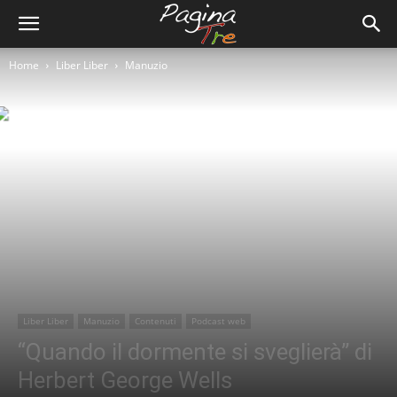
Home
Liber Liber
Manuzio
Liber Liber
Manuzio
Contenuti
Podcast web
“Quando il dormente si sveglierà” di
Herbert George Wells