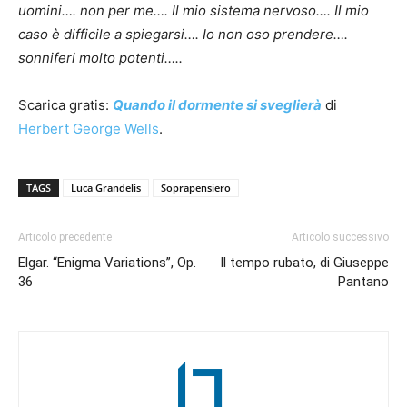
uomini…. non per me…. Il mio sistema nervoso…. Il mio
caso è difficile a spiegarsi…. Io non oso prendere….
sonniferi molto potenti…..
Scarica gratis:
Quando il dormente si sveglierà
di
Herbert George Wells
.
TAGS
Luca Grandelis
Soprapensiero
Articolo precedente
Articolo successivo
Elgar. “Enigma Variations”, Op.
Il tempo rubato, di Giuseppe
36
Pantano