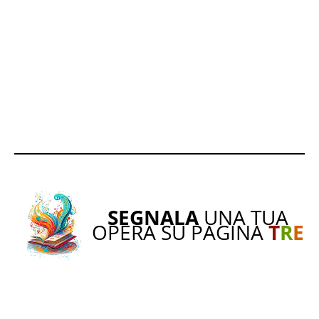
SEGNALA
UNA TUA
OPERA SU PAGINA
T
R
E