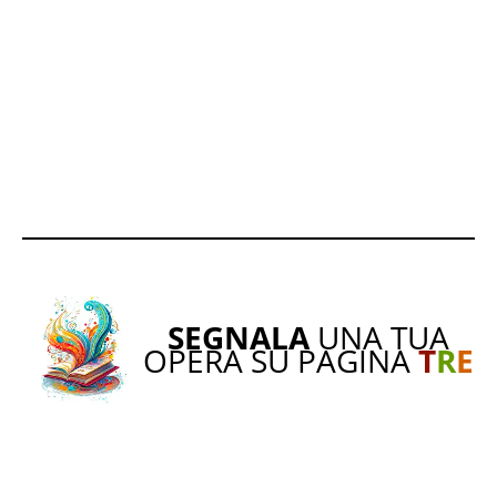
SEGNALA
UNA TUA
OPERA SU PAGINA
T
R
E