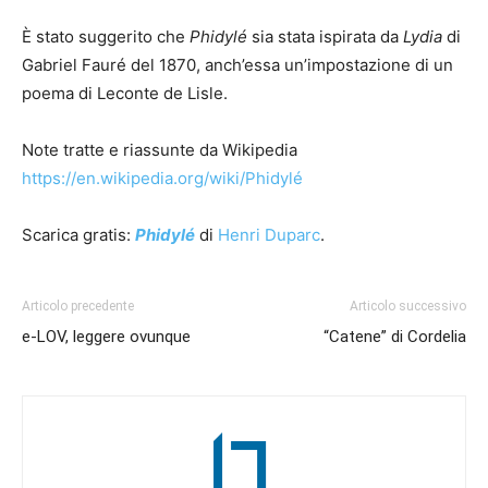
È stato suggerito che
Phidylé
sia stata ispirata da
Lydia
di
Gabriel Fauré del 1870, anch’essa un’impostazione di un
poema di Leconte de Lisle.
Note tratte e riassunte da Wikipedia
https://en.wikipedia.org/wiki/Phidylé
Scarica gratis:
Phidylé
di
Henri Duparc
.
Articolo precedente
Articolo successivo
e-LOV, leggere ovunque
“Catene” di Cordelia