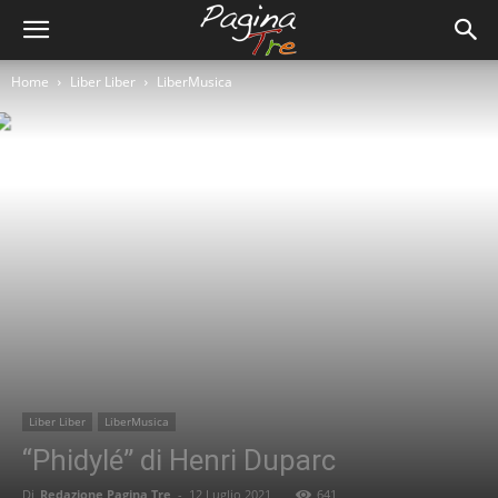
Home
Liber Liber
LiberMusica
Liber Liber
LiberMusica
“Phidylé” di Henri Duparc
Di
Redazione Pagina Tre
-
12 Luglio 2021
641