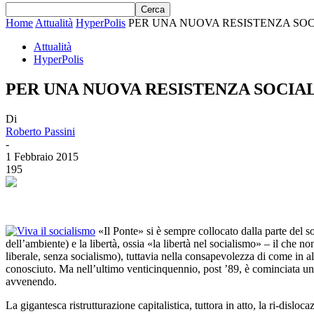
Home
Attualità
HyperPolis
PER UNA NUOVA RESISTENZA SOC
Attualità
HyperPolis
PER UNA NUOVA RESISTENZA SOCIA
Di
Roberto Passini
-
1 Febbraio 2015
195
«Il Ponte» si è sempre collocato dalla parte del so
dell’ambiente) e la libertà, ossia «la libertà nel socialismo» – il che n
liberale, senza socialismo), tuttavia nella consapevolezza di come in alc
conosciuto. Ma nell’ultimo venticinquennio, post ’89, è cominciata un’a
avvenendo.
La gigantesca ristrutturazione capitalistica, tuttora in atto, la ri-dislo