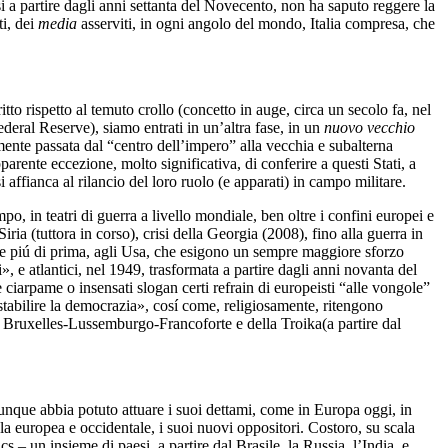
i a partire dagli anni settanta del Novecento, non ha saputo reggere la
ti, dei
media
asserviti, in ogni angolo del mondo, Italia compresa, che
tto rispetto al temuto crollo (concetto in auge, circa un secolo fa, nel
deral Reserve), siamo entrati in un’altra fase, in un
nuovo vecchio
emente passata dal “centro dell’impero” alla vecchia e subalterna
arente eccezione, molto significativa, di conferire a questi Stati, a
affianca al rilancio del loro ruolo (e apparati) in campo militare.
o, in teatri di guerra a livello mondiale, ben oltre i confini europei e
ia (tuttora in corso), crisi della Georgia (2008), fino alla guerra in
 e piú di prima, agli Usa, che esigono un sempre maggiore sforzo
», e atlantici, nel 1949, trasformata a partire dagli anni novanta del
 ciarpame o insensati slogan certi refrain di europeisti “alle vongole”
istabilire la democrazia», cosí come, religiosamente, ritengono
di Bruxelles-Lussemburgo-Francoforte e della Troika(a partire dal
que abbia potuto attuare i suoi dettami, come in Europa oggi, in
a europea e occidentale, i suoi nuovi oppositori. Costoro, su scala
 – un insieme di paesi, a partire dal Brasile, la Russia, l’India, e