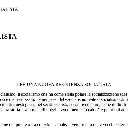
IALISTA
LISTA
PER UNA NUOVA RESISTENZA SOCIALISTA
cialismo, il socialismo che ha come stella polare la socializzazione (dei
on si è mai realizzato, né nei paesi del «socialismo reale» (socialismo di S
uni di questi paesi, nel secolo scorso, si sia inverata una serie di diritt
ltra storia. La portata di quegli avvenimenti, “a caldo” e per molti anni
cazione del potere intra ed extra statuale, il venir meno delle vecchie sfer