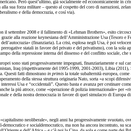
-americano. Però quest’ultimo, già socialmente ed economicamente in cris
lla sua forza militare – questo al cospetto del coro di narrazioni, zelan
liberalismo e della democrazia, e cosí via).
on il settembre 2008 e il fallimento di «Lehman Brothers», esito circoscri
t, grazie alla reazione keynesiana dell’Amministrazione Usa (Tesoro e Fe
 dell’autocrazia» (finanziaria). La crisi, esplosa negli Usa, è poi veloc
rerogative statali in favore del privato e del privatismo), con la sola app
po della repressione interna del dissenso e del conflitto sociale, che si 
europei sono stati progressivamente impegnati, finanziariamente e sul camp
istan, Iraq (rispettivamente del 1995-1999, 2001-2003), Libia (2011), Sir
ia. Questi fatti dimostrano
in primis
la totale subalternità europea, come
uperamento della stessa struttura originaria Nato, sorta «a scopi difensivi
li interessi Usa e “occidentali”. Questo basta e avanza per cestinare come
 anche la piú atroce, come «operazione di polizia internazionale» per «r
ionale e della nostra democrazia in favore di quel simulacro di Europa 
pitalismo neoliberale», negli anni ha progressivamente svuotato, ovun
l-democratico e socialdemocratico, ma non ha ancora incontrato, su scal
l’Oriente e dell’Africa – e c’è poi la Cina, da sola e come parte dei Brics