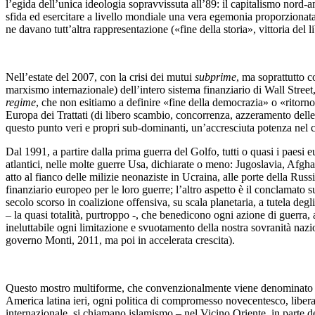
l’egida dell’unica ideologia sopravvissuta all’89: il capitalismo nord
sfida ed esercitare a livello mondiale una vera egemonia proporzionata a
ne davano tutt’altra rappresentazione («fine della storia», vittoria del 
Nell’estate del 2007, con la crisi dei mutui
subprime
, ma soprattutto c
marxismo internazionale) dell’intero sistema finanziario di Wall Stree
regime
, che non esitiamo a definire «fine della democrazia» o «ritorno
Europa dei Trattati (di libero scambio, concorrenza, azzeramento delle p
questo punto veri e propri sub-dominanti, un’accresciuta potenza nel cam
Dal 1991, a partire dalla prima guerra del Golfo, tutti o quasi i paesi 
atlantici, nelle molte guerre Usa, dichiarate o meno: Jugoslavia, Afghan
atto al fianco delle milizie neonaziste in Ucraina, alle porte della Russ
finanziario europeo per le loro guerre; l’altro aspetto è il conclamato s
secolo scorso in coalizione offensiva, su scala planetaria, a tutela deg
– la quasi totalità, purtroppo -, che benedicono ogni azione di guerra,
ineluttabile ogni limitazione e svuotamento della nostra sovranità naz
governo Monti, 2011, ma poi in accelerata crescita).
Questo mostro multiforme, che convenzionalmente viene denominato «ca
America latina ieri, ogni politica di compromesso novecentesco, libera
internazionale, si chiamano islamismo – nel Vicino Oriente, in parte del