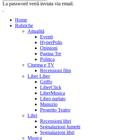
La password verrà inviata via email.
Home
Rubriche
Attualità
Eventi
HyperPolis
Opinioni
Pagina Tre
Politica
Cinema e TV
Recensioni film
Liber Liber
Griffo
LiberClick
LiberMusica
Libro parlato
Manuzio
Progetto Teatro
Libri
Recensioni libri
Segnalazioni fumetti
Segnalazioni libri
Musica