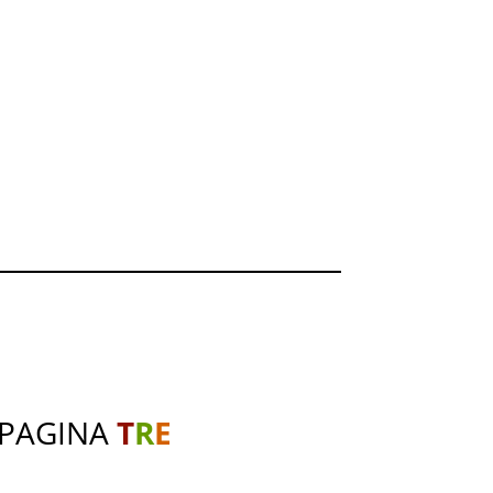
 PAGINA
T
R
E