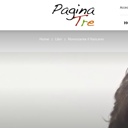
Pagina
Acced
Tre
H
Home
Libri
Nonostante il Vaticano