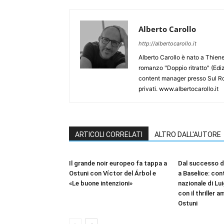
Alberto Carollo
http://albertocarollo.it
Alberto Carollo è nato a Thiene 
romanzo "Doppio ritratto" (Ediz
content manager presso Sul Roma
privati. www.albertocarollo.it
ARTICOLI CORRELATI
ALTRO DALL'AUTORE
Il grande noir europeo fa tappa a
Dal successo d
Ostuni con Víctor del Árbol e
a Baselice: cont
«Le buone intenzioni»
nazionale di Lu
con il thriller 
Ostuni