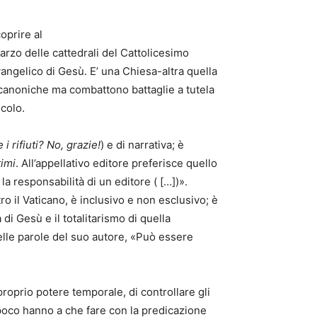
oprire al
farzo delle cattedrali del Cattolicesimo
ngelico di Gesù. E’ una Chiesa-altra quella
 canoniche ma combattono battaglie a tutela
ecolo.
 i rifiuti? No, grazie!
) e di narrativa; è
timi
. All’appellativo editore preferisce quello
a responsabilità di un editore ( […])».
ro il Vaticano, è inclusivo e non esclusivo; è
 di Gesù e il totalitarismo di quella
nelle parole del suo autore, «Può essere
proprio potere temporale, di controllare gli
e poco hanno a che fare con la predicazione