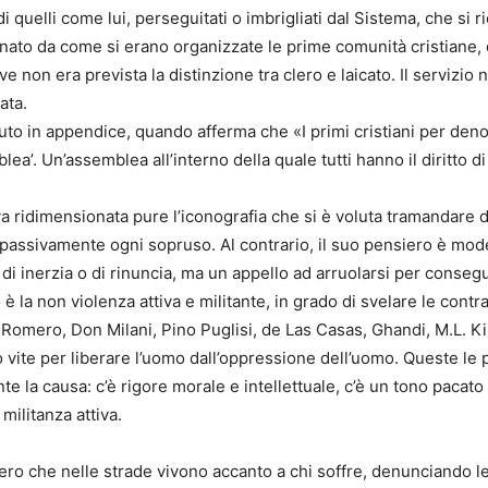
i quelli come lui, perseguitati o imbrigliati dal Sistema, che si 
scinato da come si erano organizzate le prime comunità cristiane
ve non era prevista la distinzione tra clero e laicato. Il serviz
ata.
buto in appendice, quando afferma che «I primi cristiani per den
ea’. Un’assemblea all’interno della quale tutti hanno il diritto di 
va ridimensionata pure l’iconografia che si è voluta tramandar
 passivamente ogni sopruso. Al contrario, il suo pensiero è mod
di inerzia o di rinuncia, ma un appello ad arruolarsi per conseguir
la non violenza attiva e militante, in grado di svelare le contra
 Romero, Don Milani, Pino Puglisi, de Las Casas, Ghandi, M.L. K
vite per liberare l’uomo dall’oppressione dell’uomo. Queste le 
te la causa: c’è rigore morale e intellettuale, c’è un tono pacat
militanza attiva.
ero che nelle strade vivono accanto a chi soffre, denunciando le