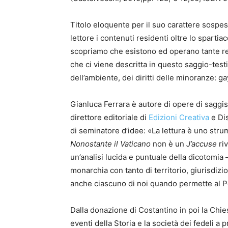
Titolo eloquente per il suo carattere sospe
lettore i contenuti residenti oltre lo sparti
scopriamo che esistono ed operano tante rea
che ci viene descritta in questo saggio-tes
dell’ambiente, dei diritti delle minoranze: ga
Gianluca Ferrara è autore di opere di saggist
direttore editoriale di
Edizioni Creativa
e Di
di seminatore d’idee: «La lettura è uno strum
Nonostante il Vaticano
non è un
J’accuse
riv
un’analisi lucida e puntuale della dicotomia –
monarchia con tanto di territorio, giurisdiz
anche ciascuno di noi quando permette al Po
Dalla donazione di Costantino in poi la Chies
eventi della Storia e la società dei fedeli 