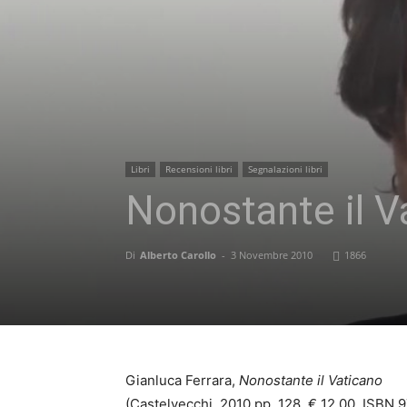
Libri
Recensioni libri
Segnalazioni libri
Nonostante il V
Di
Alberto Carollo
-
3 Novembre 2010
1866
Gianluca Ferrara,
Nonostante il Vaticano
(Castelvecchi, 2010,pp. 128, € 12,00, ISBN