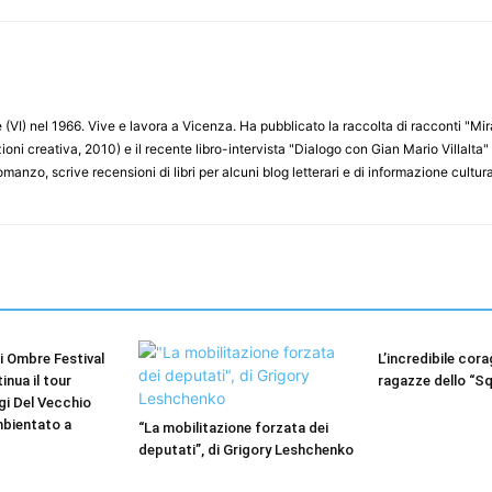
(VI) nel 1966. Vive e lavora a Vicenza. Ha pubblicato la raccolta di racconti "Miram
ioni creativa, 2010) e il recente libro-intervista "Dialogo con Gian Mario Villalt
nzo, scrive recensioni di libri per alcuni blog letterari e di informazione cultur
i Ombre Festival
L’incredibile cora
inua il tour
ragazze dello “S
igi Del Vecchio
ambientato a
“La mobilitazione forzata dei
deputati”, di Grigory Leshchenko