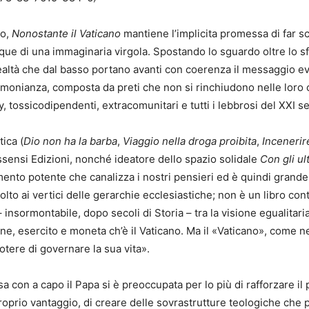
so,
Nonostante il Vaticano
mantiene l’implicita promessa di far sc
acque di una immaginaria virgola. Spostando lo sguardo oltre lo s
ltà che dal basso portano avanti con coerenza il messaggio eva
timonianza, composta da preti che non si rinchiudono nelle loro
y, tossicodipendenti, extracomunitari e tutti i lebbrosi del XXI s
ica (
Dio non ha la barba
,
Viaggio nella droga proibita
,
Incenerire
ssensi Edizioni, nonché ideatore dello spazio solidale
Con gli ul
ento potente che canalizza i nostri pensieri ed è quindi grande l
olto ai vertici delle gerarchie ecclesiastiche; non è un libro cont
 insormontabile, dopo secoli di Storia – tra la visione egualitaria
ione, esercito e moneta ch’è il Vaticano. Ma il «Vaticano», come 
tere di governare la sua vita».
a con a capo il Papa si è preoccupata per lo più di rafforzare il 
a proprio vantaggio, di creare delle sovrastrutture teologiche ch