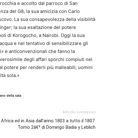
rrocchia e accolto dal parroco di San
enza del G8, la sua amicizia con Carlo
escovo. La sua consapevolezza della visibilità
inger; la sua esaltazione del potere
oli di Korogocho, a Nairobi. Oggi la sua
’acqua e nel tentativo di sensibilizzare gli
di» e anticonvenzionali che fanno la
 verosimile degli affari sporchi compiuti nel
l potere per renderli più malleabili; uomini
lta sola.»
iano della sala
Articolo successivo
 Africa ed in Asia dall’anno 1803 a tutto il 1807.
Tomo 2â€³ di Domingo Badia y Leblich