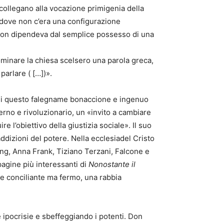
ricollegano alla vocazione primigenia della
, dove non c’era una configurazione
io non dipendeva dal semplice possesso di una
ominare la chiesa scelsero una parola greca,
parlare ( […])».
e di questo falegname bonaccione e ingenuo
erno e rivoluzionario, un «invito a cambiare
e l’obiettivo della giustizia sociale». Il suo
ddizioni del potere. Nella ecclesiadel Cristo
ing, Anna Frank, Tiziano Terzani, Falcone e
pagine più interessanti di
Nonostante il
o e conciliante ma fermo, una rabbia
 ipocrisie e sbeffeggiando i potenti. Don