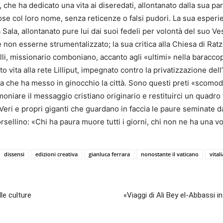
 che ha dedicato una vita ai diseredati, allontanato dalla sua pa
ose col loro nome, senza reticenze o falsi pudori. La sua esperi
la Sala, allontanato pure lui dai suoi fedeli per volontà del suo V
 non esserne strumentalizzato; la sua critica alla Chiesa di Ratz
i, missionario comboniano, accanto agli «ultimi» nella baraccop
o vita alla rete Lilliput, impegnato contro la privatizzazione dell
tica che ha messo in ginocchio la città. Sono questi preti «scomo
imoniare il messaggio cristiano originario e restituirci un quadro
Veri e propri giganti che guardano in faccia le paure seminate da
sellino: «Chi ha paura muore tutti i giorni, chi non ne ha una vo
dissensi
edizioni creativa
gianluca ferrara
nonostante il vaticano
vital
lle culture
«Viaggi di Ali Bey el-Abbassi in