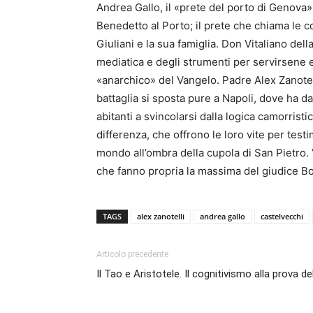
Andrea Gallo, il «prete del porto di Genova»,
Benedetto al Porto; il prete che chiama le c
Giuliani e la sua famiglia. Don Vitaliano del
mediatica e degli strumenti per servirsene e
«anarchico» del Vangelo. Padre Alex Zanotell
battaglia si sposta pure a Napoli, dove ha dat
abitanti a svincolarsi dalla logica camorris
differenza, che offrono le loro vite per test
mondo all’ombra della cupola di San Pietro. 
che fanno propria la massima del giudice Bor
TAGS
alex zanotelli
andrea gallo
castelvecchi
Articolo precedente
Il Tao e Aristotele. Il cognitivismo alla prova de