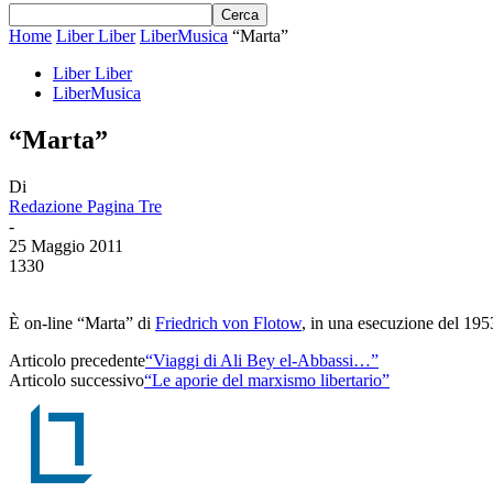
Home
Liber Liber
LiberMusica
“Marta”
Liber Liber
LiberMusica
“Marta”
Di
Redazione Pagina Tre
-
25 Maggio 2011
1330
È on-line “Marta” di
Friedrich von Flotow
, in una esecuzione del 195
Articolo precedente
“Viaggi di Ali Bey el-Abbassi…”
Articolo successivo
“Le aporie del marxismo libertario”