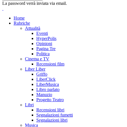
La password verrà inviata via email.
Home
Rubriche
Attualità
Eventi
HyperPolis
Opinioni
Pagina Tre
Politica
Cinema e TV
Recensioni film
Liber Liber
Griffo
LiberClick
LiberMusica
Libro parlato
Manuzio
Progetto Teatro
Libri
Recensioni libri
Segnalazioni fumetti
Segnalazioni libri
Musica