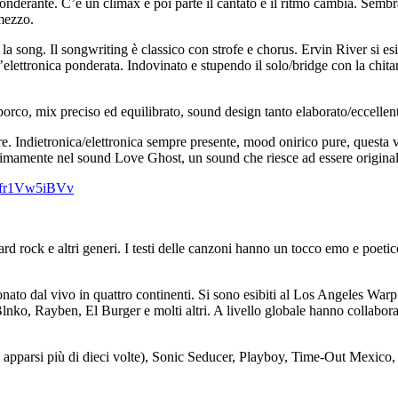
derante. C’è un climax e poi parte il cantato e il ritmo cambia. Sembra 
 mezzo.
la song. Il songwriting è classico con strofe e chorus. Ervin River si esi
i un’elettronica ponderata. Indovinato e stupendo il solo/bridge con la chit
orco, mix preciso ed equilibrato, sound design tanto elaborato/eccellen
. Indietronica/elettronica sempre presente, mood onirico pure, questa 
ttimamente nel sound Love Ghost, un sound che riesce ad essere origina
9XIfr1Vw5iBVv
 rock e altri generi. I testi delle canzoni hanno un tocco emo e poetic
onato dal vivo in quattro continenti. Si sono esibiti al Los Angeles Wa
nko, Rayben, El Burger e molti altri. A livello globale hanno collabor
o apparsi più di dieci volte), Sonic Seducer, Playboy, Time-Out Mex