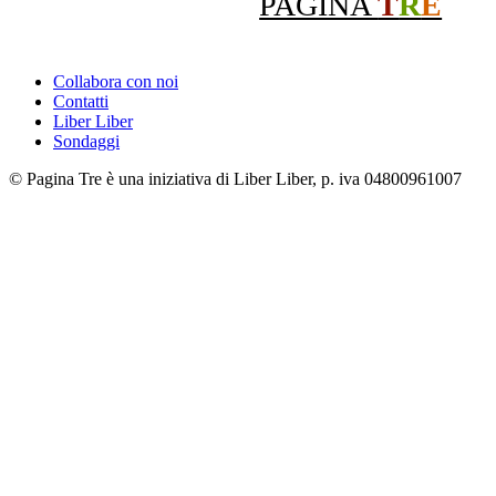
PAGINA
T
R
E
Collabora con noi
Contatti
Liber Liber
Sondaggi
© Pagina Tre è una iniziativa di Liber Liber, p. iva 04800961007