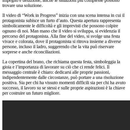
impegno e dedizione, anche le situazioni più complesse possono
trovare una soluzione.
Il video di “Work in Progress” inizia con una scena intensa in cui il
protagonista subisce un furto d’auto. Questa apertura rappresenta
simbolicamente le difficoltà e gli imprevisti che possono colpire
ognuno di noi. Man mano che il video si sviluppa, si evidenzia il
percorso del protagonista. Alla fine del video, si svolge una festa
vivace e colorata, dove il protagonista si ritrova insieme a diverse
persone, incluso il ladro, suggerendo che la vita può riservare
sorprese e anche riconciliazioni.
La copertina del brano, che richiama questa festa, simboleggia la
gioia e l’importanza di lavorare su ciò che ci rende felici. Il
messaggio centrale è chiaro: dedicarsi alle proprie passioni,
indipendentemente dalle circostanze, può portare a una risoluzione
positiva. Sia per chi ha vissuto momenti difficili sia per chi ha avuto
successo, il lavoro su se stessi e sulle proprie aspirazioni è la chiave
per costruire un futuro migliore.