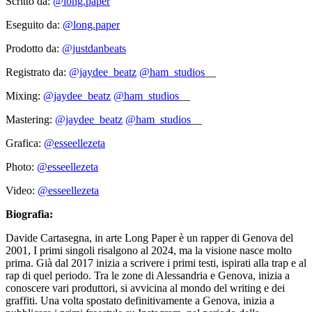
Scritto da:
@long.paper
Eseguito da:
@long.paper
Prodotto da:
@justdanbeats
Registrato da:
@jaydee_beatz
@ham_studios
__
Mixing:
@jaydee_beatz
@ham_studios
__
Mastering:
@jaydee_beatz
@ham_studios
__
Grafica:
@esseellezeta
Photo:
@esseellezeta
Video:
@esseellezeta
Biografia:
Davide Cartasegna, in arte Long Paper è un rapper di Genova del
2001, I primi singoli risalgono al 2024, ma la visione nasce molto
prima. Già dal 2017 inizia a scrivere i primi testi, ispirati alla trap e al
rap di quel periodo. Tra le zone di Alessandria e Genova, inizia a
conoscere vari produttori, si avvicina al mondo del writing e dei
graffiti. Una volta spostato definitivamente a Genova, inizia a