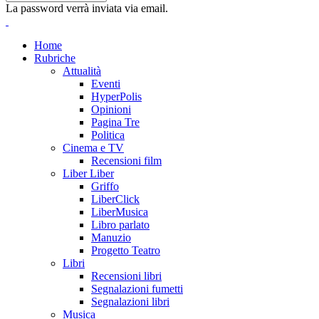
La password verrà inviata via email.
Home
Rubriche
Attualità
Eventi
HyperPolis
Opinioni
Pagina Tre
Politica
Cinema e TV
Recensioni film
Liber Liber
Griffo
LiberClick
LiberMusica
Libro parlato
Manuzio
Progetto Teatro
Libri
Recensioni libri
Segnalazioni fumetti
Segnalazioni libri
Musica