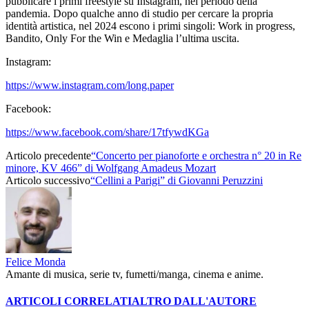
pubblicare i primi freestyle su Instagram, nel periodo della
pandemia. Dopo qualche anno di studio per cercare la propria
identità artistica, nel 2024 escono i primi singoli: Work in progress,
Bandito, Only For the Win e Medaglia l’ultima uscita.
Instagram:
https://www.instagram.com/long.paper
Facebook:
https://www.facebook.com/share/17tfywdKGa
Articolo precedente
“Concerto per pianoforte e orchestra n° 20 in Re
minore, KV 466” di Wolfgang Amadeus Mozart
Articolo successivo
“Cellini a Parigi” di Giovanni Peruzzini
Felice Monda
Amante di musica, serie tv, fumetti/manga, cinema e anime.
ARTICOLI CORRELATI
ALTRO DALL'AUTORE