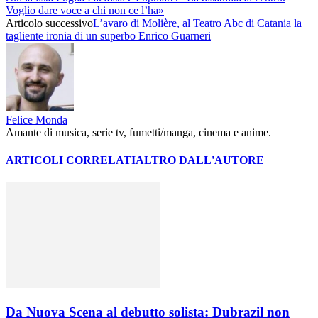
Voglio dare voce a chi non ce l’ha»
Articolo successivo
L’avaro di Molière, al Teatro Abc di Catania la
tagliente ironia di un superbo Enrico Guarneri
Felice Monda
Amante di musica, serie tv, fumetti/manga, cinema e anime.
ARTICOLI CORRELATI
ALTRO DALL'AUTORE
Da Nuova Scena al debutto solista: Dubrazil non