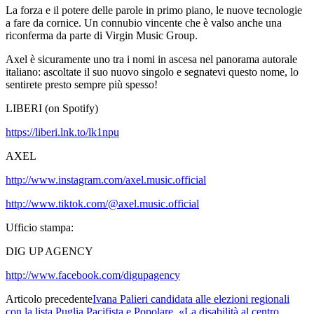
La forza e il potere delle parole in primo piano, le nuove tecnologie
a fare da cornice. Un connubio vincente che è valso anche una
riconferma da parte di Virgin Music Group.
Axel è sicuramente uno tra i nomi in ascesa nel panorama autorale
italiano: ascoltate il suo nuovo singolo e segnatevi questo nome, lo
sentirete presto sempre più spesso!
LIBERI (on Spotify)
https://liberi.lnk.to/lk1npu
AXEL
http://www.instagram.com/axel.music.official
http://www.tiktok.com/@axel.music.official
Ufficio stampa:
DIG UP AGENCY
http://www.facebook.com/digupagency
Articolo precedente
Ivana Palieri candidata alle elezioni regionali
con la lista Puglia Pacifista e Popolare. «La disabilità al centro.