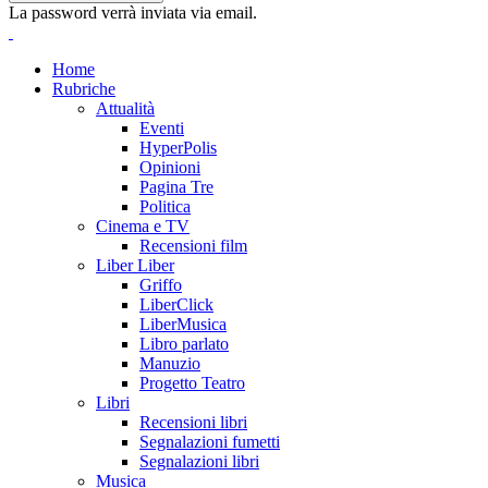
La password verrà inviata via email.
Home
Rubriche
Attualità
Eventi
HyperPolis
Opinioni
Pagina Tre
Politica
Cinema e TV
Recensioni film
Liber Liber
Griffo
LiberClick
LiberMusica
Libro parlato
Manuzio
Progetto Teatro
Libri
Recensioni libri
Segnalazioni fumetti
Segnalazioni libri
Musica