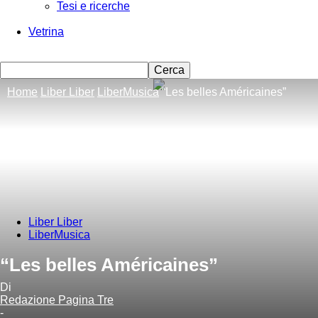
Tesi e ricerche
Vetrina
Home
Liber Liber
LiberMusica
“Les belles Américaines”
Liber Liber
LiberMusica
“Les belles Américaines”
Di
Redazione Pagina Tre
-