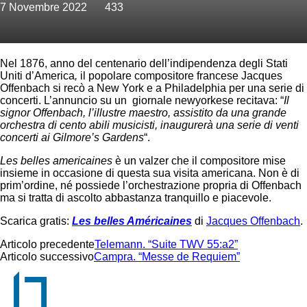
7 Novembre 2022
433
Nel 1876, anno del centenario dell’indipendenza degli Stati
Uniti d’America
,
il popolare compositore francese Jacques
Offenbach si recò a New York e a Philadelphia per una serie di
concerti. L’annuncio su un giornale newyorkese recitava: “
Il
signor Offenbach, l’illustre maestro, assistito da una grande
orchestra di cento abili musicisti, inaugurerà una serie di venti
concerti ai Gilmore’s Gardens
“.
Les belles americaines
è un valzer che il compositore mise
insieme in occasione di questa sua visita americana. Non è di
prim’ordine, né possiede l’orchestrazione propria di Offenbach
ma si tratta di ascolto abbastanza tranquillo e piacevole.
Scarica gratis:
Les belles Américaines
di
Jacques Offenbach
.
Articolo precedente
Telemann. “Suite TWV 55:a2”
Articolo successivo
Campra. “Messe de Requiem”