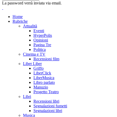
La password verrà inviata via email.
Home
Rubriche
Attualità
Eventi
HyperPolis
Opinioni
Pagina Tre
Politica
Cinema e TV
Recensioni film
Liber Liber
Griffo
LiberClick
LiberMusica
Libro parlato
Manuzio
Progetto Teatro
Libri
Recensioni libri
Segnalazioni fumetti
Segnalazioni libri
Musica