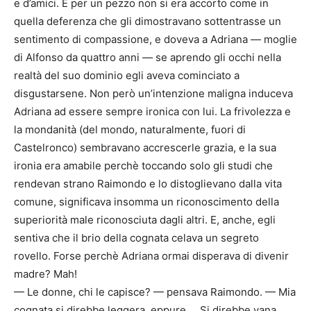
e d’amici. E per un pezzo non si era accorto come in
quella deferenza che gli dimostravano sottentrasse un
sentimento di compassione, e doveva a Adriana — moglie
di Alfonso da quattro anni — se aprendo gli occhi nella
realtà del suo dominio egli aveva cominciato a
disgustarsene. Non però un’intenzione maligna induceva
Adriana ad essere sempre ironica con lui. La frivolezza e
la mondanità (del mondo, naturalmente, fuori di
Castelronco) sembravano accrescerle grazia, e la sua
ironia era amabile perchè toccando solo gli studi che
rendevan strano Raimondo e lo distoglievano dalla vita
comune, significava insomma un riconoscimento della
superiorità male riconosciuta dagli altri. E, anche, egli
sentiva che il brio della cognata celava un segreto
rovello. Forse perchè Adriana ormai disperava di divenir
madre? Mah!
— Le donne, chi le capisce? — pensava Raimondo. — Mia
cognata si direbbe leggera, eppure…. Si direbbe vana,