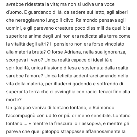
avrebbe ridestata la vita; ma non si udiva una voce
d’uomo. E guardando di là, da sedere sul letto, agli alberi
che nereggiavano lungo il clivo, Raimondo pensava agli
uomini, e gli parevano creature poco dissimili da quelli: la
superiore anima degli uni non era radicata alla terra come
la vitalità degli altri? Il pensiero non era forse vincolato
alla materia bruta? O forse Adriana, nella sua ignoranza,
scorgeva il vero? Unica realtà capace di idealità e
spiritualità, unica illusione difesa e sostenuta dalla realtà
sarebbe l’amore? Unica felicità addentrarci amando nella
vita della materia, per illuderci godendo e soffrendo di
superar la terra che ci avvinghia con radici tenaci fino alla
morte?
Un galoppo veniva di lontano lontano, e Raimondo
l’accompagnò con udito or più or meno sensibile. Lontano
lontano…. E mentre la frescura lo riassopiva, e mentre gli
pareva che quel galoppo strappasse affannosamente la