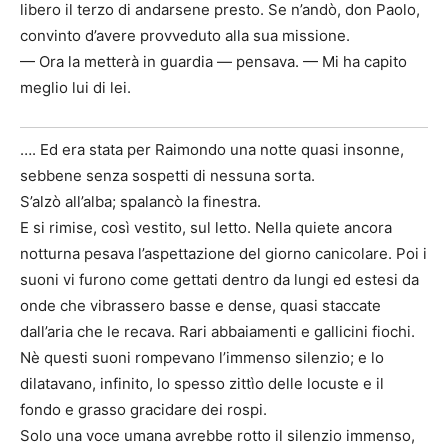
libero il terzo di andarsene presto. Se n’andò, don Paolo,
convinto d’avere provveduto alla sua missione.
— Ora la metterà in guardia — pensava. — Mi ha capito
meglio lui di lei.
…. Ed era stata per Raimondo una notte quasi insonne,
sebbene senza sospetti di nessuna sorta.
S’alzò all’alba; spalancò la finestra.
E si rimise, così vestito, sul letto. Nella quiete ancora
notturna pesava l’aspettazione del giorno canicolare. Poi i
suoni vi furono come gettati dentro da lungi ed estesi da
onde che vibrassero basse e dense, quasi staccate
dall’aria che le recava. Rari abbaiamenti e gallicini fiochi.
Nè questi suoni rompevano l’immenso silenzio; e lo
dilatavano, infinito, lo spesso zittìo delle locuste e il
fondo e grasso gracidare dei rospi.
Solo una voce umana avrebbe rotto il silenzio immenso,