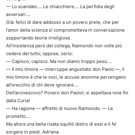
— Lo scandalo…. Le chiacchiere…. La perfidia degli
avversari….
Già: felici di dare addosso a un povero prete, che per
l’amor della scienza si comprometteva in conversazione
sopportando teorie irreligiose.
All’insistenza però del collega, Raimondo non volle più
cedere del tutto; oppose, serio:
— Capisco; capisco. Ma non diamo troppo peso….
— Il mio timore — interruppe angustiato don Paolo —, il
mio timore è che le voci, le accuse anonime pervengano
all’orecchio di chi deve ignorare….
Dell’arcivescovo? Povero don Paolo!; si aspettava noie fin
dalla Curia!
— Ha ragione — affrettò di nuovo Raimondo. — Le
prometto….
Ma allora una bella risata squillò dietro di essi e li fe’
sorgere in piedi. Adriana.