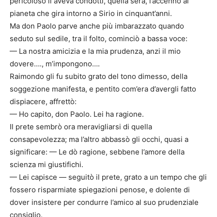
pericoloso li aveva condotti, quella sera, l’accenno al
pianeta che gira intorno a Sirio in cinquant’anni.
Ma don Paolo parve anche più imbarazzato quando
seduto sul sedile, tra il folto, cominciò a bassa voce:
— La nostra amicizia e la mia prudenza, anzi il mio
dovere…., m’impongono….
Raimondo gli fu subito grato del tono dimesso, della
soggezione manifesta, e pentito com’era d’avergli fatto
dispiacere, affrettò:
— Ho capito, don Paolo. Lei ha ragione.
Il prete sembrò ora meravigliarsi di quella
consapevolezza; ma l’altro abbassò gli occhi, quasi a
significare: — Le dò ragione, sebbene l’amore della
scienza mi giustifichi.
— Lei capisce — seguitò il prete, grato a un tempo che gli
fossero risparmiate spiegazioni penose, e dolente di
dover insistere per condurre l’amico al suo prudenziale
consiglio.