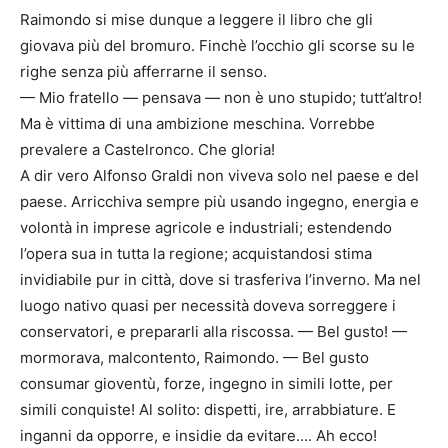
Raimondo si mise dunque a leggere il libro che gli
giovava più del bromuro. Finchè l’occhio gli scorse su le
righe senza più afferrarne il senso.
— Mio fratello — pensava — non è uno stupido; tutt’altro!
Ma è vittima di una ambizione meschina. Vorrebbe
prevalere a Castelronco. Che gloria!
A dir vero Alfonso Graldi non viveva solo nel paese e del
paese. Arricchiva sempre più usando ingegno, energia e
volontà in imprese agricole e industriali; estendendo
l’opera sua in tutta la regione; acquistandosi stima
invidiabile pur in città, dove si trasferiva l’inverno. Ma nel
luogo nativo quasi per necessità doveva sorreggere i
conservatori, e prepararli alla riscossa. — Bel gusto! —
mormorava, malcontento, Raimondo. — Bel gusto
consumar gioventù, forze, ingegno in simili lotte, per
simili conquiste! Al solito: dispetti, ire, arrabbiature. E
inganni da opporre, e insidie da evitare…. Ah ecco!