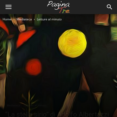
Home
Mediateca
Letture al minuto
Mediateca
Letture al minuto
“La stella sirio” di Adolfo Albertazzi