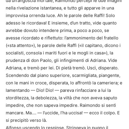
da un’angoscia mortale, Raimondo percepì le due imagini
nella rivelazione istantanea, e tutto gli apparve in una
improvvisa orrenda luce. Ah le parole delle Raffi! Solo
adesso le ricordava! E insieme, d’un tratto, vide quanto
avrebbe dovuto intendere prima, a poco a poco, se
avesse ricordato e riflettuto: l’ammonimento del fratello
(«sta attento»), le parole delle Raffi («il capitano, dicono i
socialisti, consola i mariti fuori e le mogli in casa»), la
prudenza di don Paolo, gli infingimenti di Adriana. Vide
Adriana, e tremò per lei. Di pietà tremò. Uscì, disperato.
Scendendo dal piano superiore, scarmigliata, piangente,
con le mani in croce, disperata, lo affrontò la cameriera; e
lamentando — Dio! Dio! — pareva rinfacciare a lui la
storditezza, la debolezza, la viltà che non aveva saputo
impedire, che non sapeva impedire. Raimondo si sentì
mancare. Ma…. — l’uccide, l’ha uccisa! — ecco il colpo. E
si precipitò verso là.
Alfonso uscendo lo respinse. Stringeva in pugno il