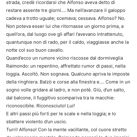
strada, credè ricordarsi che Alfonso aveva detto di
restare assente tre giorni…. Ma nell’avanzare il galoppo
cadeva a trotto uguale; scemava; cessava. Alfonso? No.
Non poteva esser lui che ritornasse un giorno prima, a
quell’ora, dal luogo ove gli affari l’avevano intrattenuto,
quantunque non di rado, per il caldo, viaggiasse anche la
notte col suo buon cavallo.
Quand’ecco un rumore vicino riscosse dal dormiveglia
Raimondo: un repentino, affrettato rumor di passi, nella
loggia. Ascoltò. Non sognava. Qualcuno apriva le imposte
della ringhiera. Balzò e corse alla finestra e…. Come in un
sogno volle gridare al ladro, e non potè. Giù, d’un salto,
dal balcone, il fuggitivo scompariva tra le macchie:
riconoscibile. Riconosciuto!
Lui!
E altri passi più forti per le scale e nella loggia; e lo
sbattere violento d’un uscio.
Turri! Alfonso! Con la mente vacillante, col cuore stretto