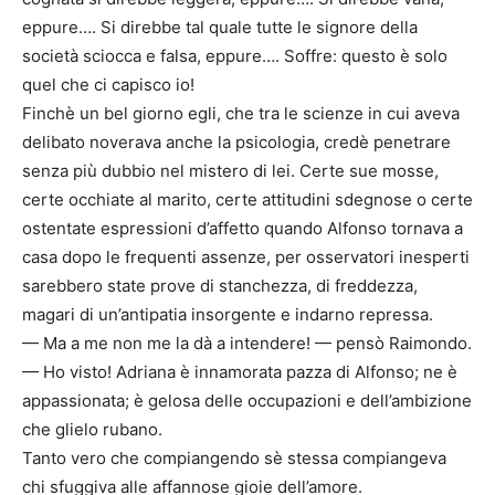
eppure…. Si direbbe tal quale tutte le signore della
società sciocca e falsa, eppure…. Soffre: questo è solo
quel che ci capisco io!
Finchè un bel giorno egli, che tra le scienze in cui aveva
delibato noverava anche la psicologia, credè penetrare
senza più dubbio nel mistero di lei. Certe sue mosse,
certe occhiate al marito, certe attitudini sdegnose o certe
ostentate espressioni d’affetto quando Alfonso tornava a
casa dopo le frequenti assenze, per osservatori inesperti
sarebbero state prove di stanchezza, di freddezza,
magari di un’antipatia insorgente e indarno repressa.
— Ma a me non me la dà a intendere! — pensò Raimondo.
— Ho visto! Adriana è innamorata pazza di Alfonso; ne è
appassionata; è gelosa delle occupazioni e dell’ambizione
che glielo rubano.
Tanto vero che compiangendo sè stessa compiangeva
chi sfuggiva alle affannose gioie dell’amore.