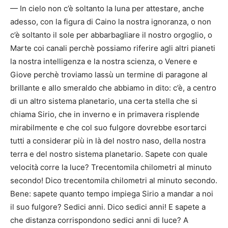
— In cielo non c’è soltanto la luna per attestare, anche
adesso, con la figura di Caino la nostra ignoranza, o non
c’è soltanto il sole per abbarbagliare il nostro orgoglio, o
Marte coi canali perchè possiamo riferire agli altri pianeti
la nostra intelligenza e la nostra scienza, o Venere e
Giove perchè troviamo lassù un termine di paragone al
brillante e allo smeraldo che abbiamo in dito: c’è, a centro
di un altro sistema planetario, una certa stella che si
chiama Sirio, che in inverno e in primavera risplende
mirabilmente e che col suo fulgore dovrebbe esortarci
tutti a considerar più in là del nostro naso, della nostra
terra e del nostro sistema planetario. Sapete con quale
velocità corre la luce? Trecentomila chilometri al minuto
secondo! Dico trecentomila chilometri al minuto secondo.
Bene: sapete quanto tempo impiega Sirio a mandar a noi
il suo fulgore? Sedici anni. Dico sedici anni! E sapete a
che distanza corrispondono sedici anni di luce? A