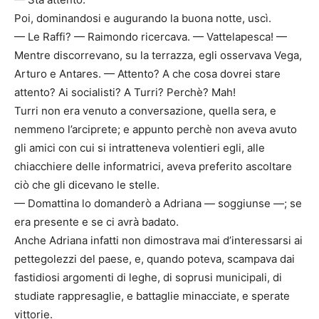
Poi, dominandosi e augurando la buona notte, uscì.
— Le Raffi? — Raimondo ricercava. — Vattelapesca! —
Mentre discorrevano, su la terrazza, egli osservava Vega,
Arturo e Antares. — Attento? A che cosa dovrei stare
attento? Ai socialisti? A Turri? Perchè? Mah!
Turri non era venuto a conversazione, quella sera, e
nemmeno l’arciprete; e appunto perchè non aveva avuto
gli amici con cui si intratteneva volentieri egli, alle
chiacchiere delle informatrici, aveva preferito ascoltare
ciò che gli dicevano le stelle.
— Domattina lo domanderò a Adriana — soggiunse —; se
era presente e se ci avrà badato.
Anche Adriana infatti non dimostrava mai d’interessarsi ai
pettegolezzi del paese, e, quando poteva, scampava dai
fastidiosi argomenti di leghe, di soprusi municipali, di
studiate rappresaglie, e battaglie minacciate, e sperate
vittorie.