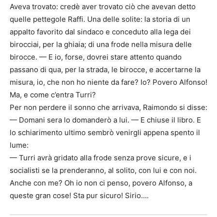
Aveva trovato: credè aver trovato ciò che avevan detto
quelle pettegole Raffi. Una delle solite: la storia di un
appalto favorito dal sindaco e conceduto alla lega dei
birocciai, per la ghiaia; di una frode nella misura delle
birocce. — E io, forse, dovrei stare attento quando
passano di qua, per la strada, le birocce, e accertarne la
misura, io, che non ho niente da fare? Io? Povero Alfonso!
Ma, e come c’entra Turri?
Per non perdere il sonno che arrivava, Raimondo si disse:
— Domani sera lo domanderò a lui. — E chiuse il libro. E
lo schiarimento ultimo sembrò venirgli appena spento il
lume:
— Turri avrà gridato alla frode senza prove sicure, e i
socialisti se la prenderanno, al solito, con lui e con noi.
Anche con me? Oh io non ci penso, povero Alfonso, a
queste gran cose! Sta pur sicuro! Sirio….