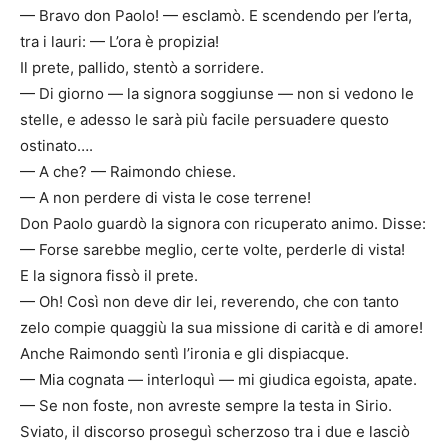
— Bravo don Paolo! — esclamò. E scendendo per l’erta,
tra i lauri: — L’ora è propizia!
Il prete, pallido, stentò a sorridere.
— Di giorno — la signora soggiunse — non si vedono le
stelle, e adesso le sarà più facile persuadere questo
ostinato….
— A che? — Raimondo chiese.
— A non perdere di vista le cose terrene!
Don Paolo guardò la signora con ricuperato animo. Disse:
— Forse sarebbe meglio, certe volte, perderle di vista!
E la signora fissò il prete.
— Oh! Così non deve dir lei, reverendo, che con tanto
zelo compie quaggiù la sua missione di carità e di amore!
Anche Raimondo sentì l’ironia e gli dispiacque.
— Mia cognata — interloquì — mi giudica egoista, apate.
— Se non foste, non avreste sempre la testa in Sirio.
Sviato, il discorso proseguì scherzoso tra i due e lasciò