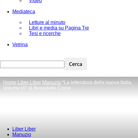
Video
Mediateca
Letture al minuto
Libri e media su Pagina Tre
Tesi e ricerche
Vetrina
Home
Liber Liber
Manuzio
“La letteratura della nuova Italia.
Volume VI” di Benedetto Croce
Liber Liber
Manuzio