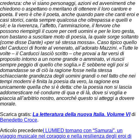
credenza: che vi siano personaggi, azioni ed avvenimenti che
chiedono o aspettano o meritano di ottenere il loro cantore e
poeta. Il vero è che il poeta, anche quando pare che canti eroi e
casi storici, canta sempre qualcosa che oltrepassa e quelli e
sé; e la riverenza, l’affetto, l’ammirazione, il fervore che
possono riempirgli il cuore per certi uomini e per le loro gesta,
non bastano a suscitare moto di poesia, la quale sorge soltanto
(come disse Dante) «per sé stessa mossa». Caso tipico quello
del Carducci di fronte al venerato, all’adorato Mazzini. «Tutte le
volte ‒ il Carducci lasciò scritto ‒ che provai a far versi di
proposito intorno a un nome grande o ammirato, vi riuscii
sempre peggio di quello che soglia.» E sebbene egli poi si
domandasse se di ciò la ragione fosse nella stessa
schiacciante grandezza degli uomini grandi o nel fatto che nei
tempi moderni è finita la poesia da vero, la ragione era
unicamente quella che si è detta: che la poesia non si lascia
addomesticare né condurre di qua e di là, dove si voglia e
piaccia all’arbitrio nostro, ancorché questo si atteggi a dovere
morale.
Scarica gratis:
La letteratura della nuova Italia. Volume VI
di
Benedetto Croce
.
Articolo precedente
I LUMIED tornano con “Samurai”, un
viaggio musicale nel coraggio e nella resilienza degli eroi di