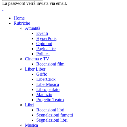
La password verrà inviata via email.
Home
Rubriche
Attualità
Eventi
HyperPolis
Opinioni
Pagina Tre
Politica
Cinema e TV
Recensioni film
Liber Liber
Griffo
LiberClick
LiberMusica
Libro parlato
Manuzio
Progetto Teatro
Libri
Recensioni libri
Segnalazioni fumetti
Segnalazioni libri
Musica