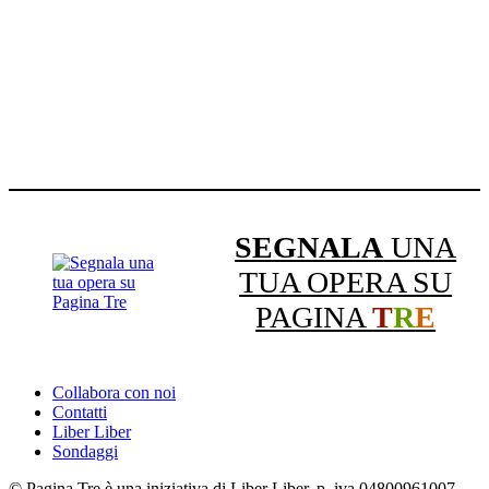
SEGNALA
UNA
TUA OPERA SU
PAGINA
T
R
E
Collabora con noi
Contatti
Liber Liber
Sondaggi
© Pagina Tre è una iniziativa di Liber Liber, p. iva 04800961007