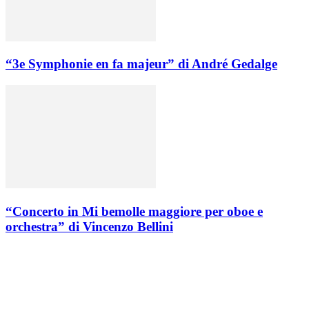
“3e Symphonie en fa majeur” di André Gedalge
“Concerto in Mi bemolle maggiore per oboe e
orchestra” di Vincenzo Bellini