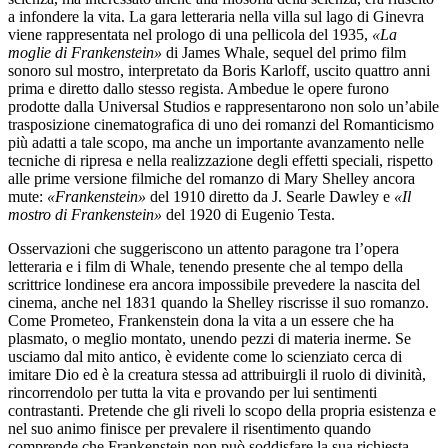
a infondere la vita. La gara letteraria nella villa sul lago di Ginevra
viene rappresentata nel prologo di una pellicola del 1935,
«La
moglie di Frankenstein»
di James Whale, sequel del primo film
sonoro sul mostro, interpretato da Boris Karloff, uscito quattro anni
prima e diretto dallo stesso regista. Ambedue le opere furono
prodotte dalla Universal Studios e rappresentarono non solo un’abile
trasposizione cinematografica di uno dei romanzi del Romanticismo
più adatti a tale scopo, ma anche un importante avanzamento nelle
tecniche di ripresa e nella realizzazione degli effetti speciali, rispetto
alle prime versione filmiche del romanzo di Mary Shelley ancora
mute:
«Frankenstein»
del 1910 diretto da J. Searle Dawley e
«Il
mostro di Frankenstein»
del 1920 di Eugenio Testa.
Osservazioni che suggeriscono un attento paragone tra l’opera
letteraria e i film di Whale, tenendo presente che al tempo della
scrittrice londinese era ancora impossibile prevedere la nascita del
cinema, anche nel 1831 quando la Shelley riscrisse il suo romanzo.
Come Prometeo, Frankenstein dona la vita a un essere che ha
plasmato, o meglio montato, unendo pezzi di materia inerme. Se
usciamo dal mito antico, è evidente come lo scienziato cerca di
imitare Dio ed è la creatura stessa ad attribuirgli il ruolo di divinità,
rincorrendolo per tutta la vita e provando per lui sentimenti
contrastanti. Pretende che gli riveli lo scopo della propria esistenza e
nel suo animo finisce per prevalere il risentimento quando
comprende che Frankenstein non può soddisfare la sua richiesta,