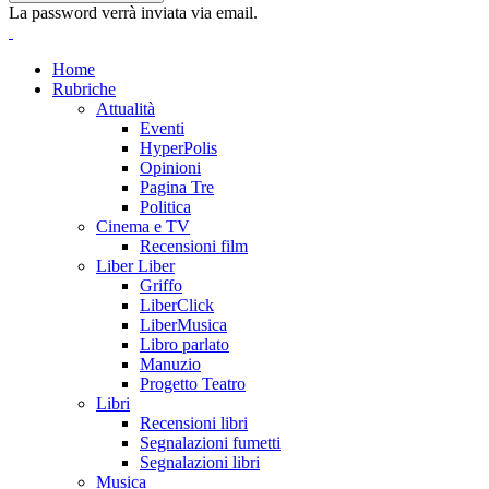
La password verrà inviata via email.
Home
Rubriche
Attualità
Eventi
HyperPolis
Opinioni
Pagina Tre
Politica
Cinema e TV
Recensioni film
Liber Liber
Griffo
LiberClick
LiberMusica
Libro parlato
Manuzio
Progetto Teatro
Libri
Recensioni libri
Segnalazioni fumetti
Segnalazioni libri
Musica