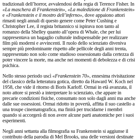
tradizionali dell’horror, avvalendosi della regia di Terence Fisher. In
«La maschera di Frankenstein», «La maledizione di Frankenstein»
e
«Frankenstein e il mostro dell’inferno»
, dove appaiono attori
rimasti negli annali di questo genere come Peter Cushing e
Christopher Lee, il regista britannico si ispirava non tanto al
romanzo della Shelley quanto all’opera di Whale, che per lui
rappresentava un bagaglio culturale indispensabile per realizzare
film più moderni e avvincenti. Il ruolo dello scienziato diveniva
sempre più predominante rispetto alle pellicole degli anni trenta,
rappresentato non solo come studioso ossessionato dalla certezza di
poter vincere la morte, ma anche nei momenti di debolezza e di crisi
psichica.
Nello stesso periodo uscì
«Frankenstein 70»
, ennesima rivisitazione
del classico della letteratura gotica, diretto da Haward W. Koch nel
1958, che vide il ritorno di Boris Karloff. Ormai in età avanzata, il
noto attore si prestò a interpretare lo scienziato, che appare in
precarie condizioni fisiche, consumato non solo dagli anni ma anche
dalle sue ossessioni. Ormai ridotto in povertà, affitta il suo castello a
una troupe cinematografica, ma finirà per trucidarne i membri
quando si accorgerà di non avere alcune parti anatomiche per i suoi
esperimenti.
Negli anni settanta alla filmografia su Frankenstein si aggiunse il
contributo della parodia di Mel Brooks, una delle versioni destinate