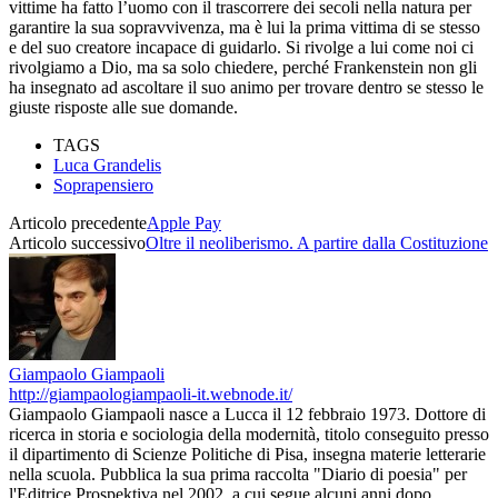
vittime ha fatto l’uomo con il trascorrere dei secoli nella natura per
garantire la sua sopravvivenza, ma è lui la prima vittima di se stesso
e del suo creatore incapace di guidarlo. Si rivolge a lui come noi ci
rivolgiamo a Dio, ma sa solo chiedere, perché Frankenstein non gli
ha insegnato ad ascoltare il suo animo per trovare dentro se stesso le
giuste risposte alle sue domande.
TAGS
Luca Grandelis
Soprapensiero
Articolo precedente
Apple Pay
Articolo successivo
Oltre il neoliberismo. A partire dalla Costituzione
Giampaolo Giampaoli
http://giampaologiampaoli-it.webnode.it/
Giampaolo Giampaoli nasce a Lucca il 12 febbraio 1973. Dottore di
ricerca in storia e sociologia della modernità, titolo conseguito presso
il dipartimento di Scienze Politiche di Pisa, insegna materie letterarie
nella scuola. Pubblica la sua prima raccolta "Diario di poesia" per
l'Editrice Prospektiva nel 2002, a cui segue alcuni anni dopo