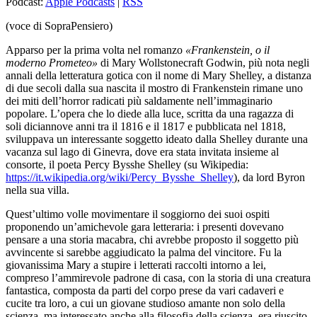
Podcast:
Apple Podcasts
|
RSS
(voce di SopraPensiero)
Apparso per la prima volta nel romanzo
«Frankenstein, o il
moderno Prometeo»
di Mary Wollstonecraft Godwin, più nota negli
annali della letteratura gotica con il nome di Mary Shelley, a distanza
di due secoli dalla sua nascita il mostro di Frankenstein rimane uno
dei miti dell’horror radicati più saldamente nell’immaginario
popolare. L’opera che lo diede alla luce, scritta da una ragazza di
soli diciannove anni tra il 1816 e il 1817 e pubblicata nel 1818,
sviluppava un interessante soggetto ideato dalla Shelley durante una
vacanza sul lago di Ginevra, dove era stata invitata insieme al
consorte, il poeta Percy Bysshe Shelley (su Wikipedia:
https://it.wikipedia.org/wiki/Percy_Bysshe_Shelley
), da lord Byron
nella sua villa.
Quest’ultimo volle movimentare il soggiorno dei suoi ospiti
proponendo un’amichevole gara letteraria: i presenti dovevano
pensare a una storia macabra, chi avrebbe proposto il soggetto più
avvincente si sarebbe aggiudicato la palma del vincitore. Fu la
giovanissima Mary a stupire i letterati raccolti intorno a lei,
compreso l’ammirevole padrone di casa, con la storia di una creatura
fantastica, composta da parti del corpo prese da vari cadaveri e
cucite tra loro, a cui un giovane studioso amante non solo della
scienza, ma interessato anche alla filosofia della scienza, era riuscito