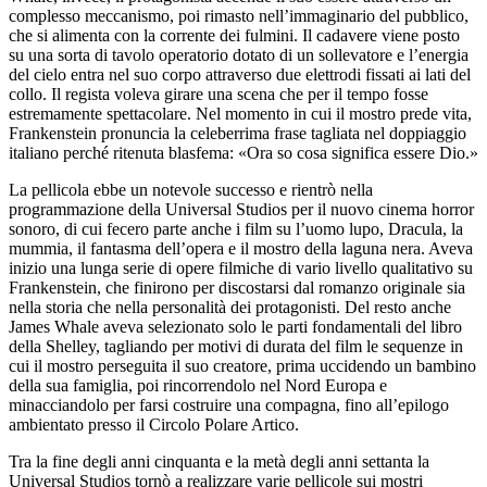
complesso meccanismo, poi rimasto nell’immaginario del pubblico,
che si alimenta con la corrente dei fulmini. Il cadavere viene posto
su una sorta di tavolo operatorio dotato di un sollevatore e l’energia
del cielo entra nel suo corpo attraverso due elettrodi fissati ai lati del
collo. Il regista voleva girare una scena che per il tempo fosse
estremamente spettacolare. Nel momento in cui il mostro prede vita,
Frankenstein pronuncia la celeberrima frase tagliata nel doppiaggio
italiano perché ritenuta blasfema: «Ora so cosa significa essere Dio.»
La pellicola ebbe un notevole successo e rientrò nella
programmazione della Universal Studios per il nuovo cinema horror
sonoro, di cui fecero parte anche i film su l’uomo lupo, Dracula, la
mummia, il fantasma dell’opera e il mostro della laguna nera. Aveva
inizio una lunga serie di opere filmiche di vario livello qualitativo su
Frankenstein, che finirono per discostarsi dal romanzo originale sia
nella storia che nella personalità dei protagonisti. Del resto anche
James Whale aveva selezionato solo le parti fondamentali del libro
della Shelley, tagliando per motivi di durata del film le sequenze in
cui il mostro perseguita il suo creatore, prima uccidendo un bambino
della sua famiglia, poi rincorrendolo nel Nord Europa e
minacciandolo per farsi costruire una compagna, fino all’epilogo
ambientato presso il Circolo Polare Artico.
Tra la fine degli anni cinquanta e la metà degli anni settanta la
Universal Studios tornò a realizzare varie pellicole sui mostri