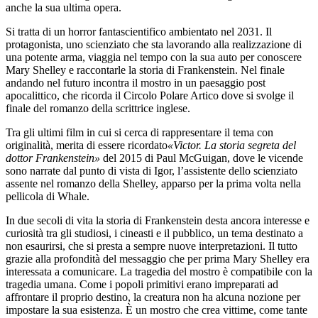
anche la sua ultima opera.
Si tratta di un horror fantascientifico ambientato nel 2031. Il
protagonista, uno scienziato che sta lavorando alla realizzazione di
una potente arma, viaggia nel tempo con la sua auto per conoscere
Mary Shelley e raccontarle la storia di Frankenstein. Nel finale
andando nel futuro incontra il mostro in un paesaggio post
apocalittico, che ricorda il Circolo Polare Artico dove si svolge il
finale del romanzo della scrittrice inglese.
Tra gli ultimi film in cui si cerca di rappresentare il tema con
originalità, merita di essere ricordato
«Victor. La storia segreta del
dottor Frankenstein»
del 2015 di Paul McGuigan, dove le vicende
sono narrate dal punto di vista di Igor, l’assistente dello scienziato
assente nel romanzo della Shelley, apparso per la prima volta nella
pellicola di Whale.
In due secoli di vita la storia di Frankenstein desta ancora interesse e
curiosità tra gli studiosi, i cineasti e il pubblico, un tema destinato a
non esaurirsi, che si presta a sempre nuove interpretazioni. Il tutto
grazie alla profondità del messaggio che per prima Mary Shelley era
interessata a comunicare. La tragedia del mostro è compatibile con la
tragedia umana. Come i popoli primitivi erano impreparati ad
affrontare il proprio destino, la creatura non ha alcuna nozione per
impostare la sua esistenza. È un mostro che crea vittime, come tante