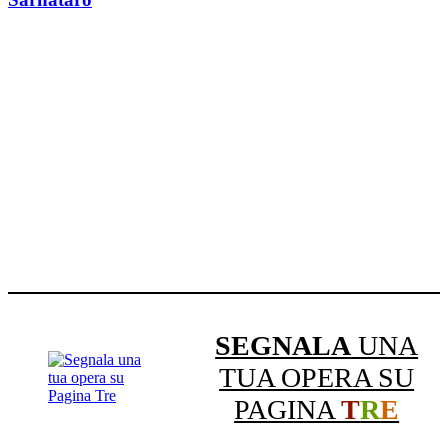
SEGNALA
UNA
TUA OPERA SU
PAGINA
T
R
E