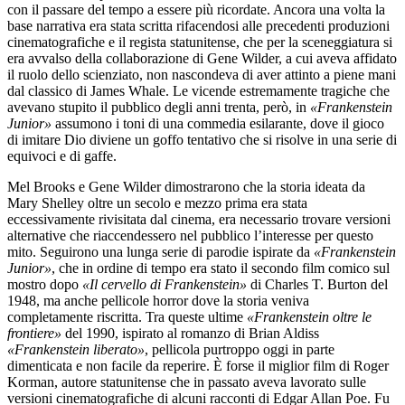
con il passare del tempo a essere più ricordate. Ancora una volta la
base narrativa era stata scritta rifacendosi alle precedenti produzioni
cinematografiche e il regista statunitense, che per la sceneggiatura si
era avvalso della collaborazione di Gene Wilder, a cui aveva affidato
il ruolo dello scienziato, non nascondeva di aver attinto a piene mani
dal classico di James Whale. Le vicende estremamente tragiche che
avevano stupito il pubblico degli anni trenta, però, in
«Frankenstein
Junior»
assumono i toni di una commedia esilarante, dove il gioco
di imitare Dio diviene un goffo tentativo che si risolve in una serie di
equivoci e di gaffe.
Mel Brooks e Gene Wilder dimostrarono che la storia ideata da
Mary Shelley oltre un secolo e mezzo prima era stata
eccessivamente rivisitata dal cinema, era necessario trovare versioni
alternative che riaccendessero nel pubblico l’interesse per questo
mito. Seguirono una lunga serie di parodie ispirate da
«Frankenstein
Junior»
, che in ordine di tempo era stato il secondo film comico sul
mostro dopo
«Il cervello di Frankenstein»
di Charles T. Burton del
1948, ma anche pellicole horror dove la storia veniva
completamente riscritta. Tra queste ultime
«Frankenstein oltre le
frontiere»
del 1990, ispirato al romanzo di Brian Aldiss
«Frankenstein liberato»
, pellicola purtroppo oggi in parte
dimenticata e non facile da reperire. È forse il miglior film di Roger
Korman, autore statunitense che in passato aveva lavorato sulle
versioni cinematografiche di alcuni racconti di Edgar Allan Poe. Fu