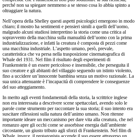
perché non sa spiegare nemmeno a se stesso cosa lo abbia spinto a
oltraggiare la natura.
Nell’opera della Shelley questi aspetti psicologici emergono in modo
chiaro; il mostro ha sentimenti e pensieri simili a quelli dell’uomo,
malgrado alcuni studiosi interpretino la storia come una critica al
sopravvento della macchina sulla manualità dell’uomo con la prima
industrializzazione, e infatti la creatura è composta di pezzi come
una macchina industriale. L’aspetto umano, però, prevale,
caratteristica che va persa nella trasposizione cinematografica di
Whale del 1931. Nel film il risultato degli esperimenti di
Frankenstein è un essere pericoloso e insensibile, che perseguita il
suo creatore e gli abitanti del villaggio seguendo un istinto violento,
fino a uccidere un’innocente bambina senza un motivo razionale. La
sua unica attenuante è l’incapacità di comprendere le conseguenze
del suo atteggiamento.
In merito agli eventi fondamentali della storia, la scrittrice inglese
non era interessata a descrivere scene spettacolari, avendo solo le
parole come strumento per raccontare la sua storia; il suo intento era
suscitare riflessioni sulla natura dell’animo umano. Non ritenne
importante ideare un meccanismo per dare vita alla creatura, che nel
romanzo apre gli occhi come se assorbisse energia dall’ambiente
circostante, un giusto tributo agli sforzi di Frankenstein. Nel film di
Whale, invece, il protagonista accende il suo essere attraverso un