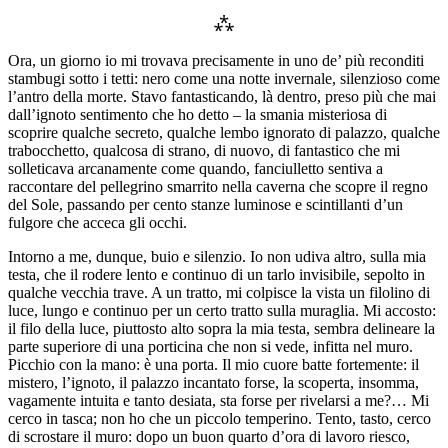
⁂
Ora, un giorno io mi trovava precisamente in uno de’ più reconditi
stambugi sotto i tetti: nero come una notte invernale, silenzioso come
l’antro della morte. Stavo fantasticando, là dentro, preso più che mai
dall’ignoto sentimento che ho detto – la smania misteriosa di
scoprire qualche secreto, qualche lembo ignorato di palazzo, qualche
trabocchetto, qualcosa di strano, di nuovo, di fantastico che mi
solleticava arcanamente come quando, fanciulletto sentiva a
raccontare del pellegrino smarrito nella caverna che scopre il regno
del Sole, passando per cento stanze luminose e scintillanti d’un
fulgore che acceca gli occhi.
Intorno a me, dunque, buio e silenzio. Io non udiva altro, sulla mia
testa, che il rodere lento e continuo di un tarlo invisibile, sepolto in
qualche vecchia trave. A un tratto, mi colpisce la vista un filolino di
luce, lungo e continuo per un certo tratto sulla muraglia. Mi accosto:
il filo della luce, piuttosto alto sopra la mia testa, sembra delineare la
parte superiore di una porticina che non si vede, infitta nel muro.
Picchio con la mano: è una porta. Il mio cuore batte fortemente: il
mistero, l’ignoto, il palazzo incantato forse, la scoperta, insomma,
vagamente intuita e tanto desiata, sta forse per rivelarsi a me?… Mi
cerco in tasca; non ho che un piccolo temperino. Tento, tasto, cerco
di scrostare il muro: dopo un buon quarto d’ora di lavoro riesco,