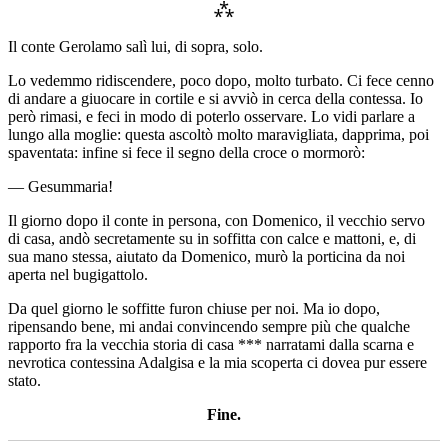
⁂
Il conte Gerolamo salì lui, di sopra, solo.
Lo vedemmo ridiscendere, poco dopo, molto turbato. Ci fece cenno
di andare a giuocare in cortile e si avviò in cerca della contessa. Io
però rimasi, e feci in modo di poterlo osservare. Lo vidi parlare a
lungo alla moglie: questa ascoltò molto maravigliata, dapprima, poi
spaventata: infine si fece il segno della croce o mormorò:
— Gesummaria!
Il giorno dopo il conte in persona, con Domenico, il vecchio servo
di casa, andò secretamente su in soffitta con calce e mattoni, e, di
sua mano stessa, aiutato da Domenico, murò la porticina da noi
aperta nel bugigattolo.
Da quel giorno le soffitte furon chiuse per noi. Ma io dopo,
ripensando bene, mi andai convincendo sempre più che qualche
rapporto fra la vecchia storia di casa *** narratami dalla scarna e
nevrotica contessina Adalgisa e la mia scoperta ci dovea pur essere
stato.
Fine.