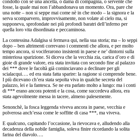
condotto con sè una ancella, o dama di compagnia, o servente che
fosse, la quale mai non l’abbandonava un momento. Ora, pare che
una notte – non si seppe mai come nè in che modo – la signora e la
serva scomparvero, improvvisamente, non volate al cielo ma, si
supponeva, sprofondate nei più profondi baratri dell’inferno per
quella loro vita disordinata e peccaminosa.
La contessina Adalgisa si fermava qui, nella sua storia; ma – lo seppi
dopo – ben altrimenti correvano i commenti che allora, e per molto
tempo ancora, si vociferarono insistenti in paese e ne’ dintorni sulla
misteriosa sparizione. Si diceva che la vecchia zia, carica d’oro e di
gioie di grande valore, era stata invitata con secondo fine al palazzo
dei *** dove le facoltà già cominciavano a declinare per gli
scialacqui…. ed era stata fatta sparire: la ragione si comprende bene.
I più dicevano ch’era stata sepolta viva in qualche secreta del
palazzo, lei e la fantesca. Se ne era parlato molto a lungo: ma i conti
di *** erano ancora potenti e la cosa, come succedeva allora, era
stata agevolmente messa in tacere, almeno palesemente.
Senonchè, la fosca leggenda viveva ancora in paese, vecchia e
polverosa anch’essa come le soffitte di casa ***, ma viveva.
E qualcuno, capitando l’occasione, la rievocava e, alludendo alla
decadenza della nobile famiglia, soleva finire ricordando la solita
farina del diavolo….