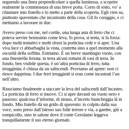
seguendo una linea perpendicolare a quella luminosa, a scoprire
realmente la commensura di una breve porta. Corro di sotto, vo’ a
chiamare mio fratello e lo metto a parte della scoperta. Egli vien su,
piuttosto spaventato che incuriosito della cosa. Gli fo coraggio, e ci
mettiamo a lavorare in due.
Avevo preso con me, nel cortile, una lunga asta di ferro che ci
poteva servire benissimo come leva, Si prova, si tenta, si fa forza:
dopo molti tentativi e molti sforzi la porticina cede e si apre. Una
viva luce ci abbarbaglia la vista, costretta sino a quel momento alla
oscurità della soffitta. Entriamo. È un breve stambugio vuoto, con
una finestrella ferrata: in terra alcuni rottami di vasi di terra. In
fondo, ben visibile questa, è un’altra porticina di ferro, tutta
irrugginita; è chiusa da un saliscendi. Proviamo ad aprire: non ci
riesce dapprima. I due ferri irrugginiti si eran come incastrati l’un
nell’altro.
Riusciamo finalmente a staccare la leva del saliscendi dall’incastro.
La porticina di ferro si muove. Ci si apre davanti un vuoto nero e
pauroso: qualcosa d’informe, di strano, d’incerto biancheggia là in
fondo. Mio fratello dà un grido di spavento: io colpito dalla sua
voce, sono preso dall’istesso suo folle terrore e via, a gambe, giù a
rompicollo, sino in salone dove il conte Gerolamo leggeva
tranquillamente il suo eterno giornale.