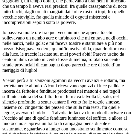
seggioloni, un tempo dorati, che perdevano a brandelli il broccato
che un tempo li aveva resi preziosi; fra quelle cassapanche di noce
tutto buchi, dagli ornati mangiati dai tarli e rosi dai topi; fra quelle
vecchie stoviglie, fra quella miriade di oggetti misteriosi e
incomprensibili sepolti sotto la polvere.
Io passava molte ore fra quei vecchiumi che appena tòcchi
sollevavano un nembo acre e turbinoso che mi entrava negli occhi,
nelle narici, nella gola; e mi faceva tossire e starnutare a più non
posso. Bisognava vedere, quand’io usciva di là, quando ritornavo
alla luce, le traccie lasciate sui miei poveri abiti! Parevo uscito da
cento mulini, caduto in cento fosse di melma, rotolato su cento
strade provinciali di campagna dopo parecchie ore di sole d’un
meriggio di luglio!
V’eran però altri stanzoni sgombri da vecchi avanzi e rottami, ma
perfettamente al buio. Alcuni ricevevano sprazzi di luce pallida e
incerta da feritoie e fenditure prodottesi nei mattoni e nei tegoli
sull’intelaiatura del soffitto. Io mi fermava talvolta là, solo, nel
silenzio profondo, a sentir cantare il vento fra le tegole smosse,
insieme col cinguettio dei passeri che sulla mia testa, fra quelle
tegole, avevano il nido…. Talvolta io faceva in modo di arrivare con
l’occhio ad una di quelle fenditure luminose del soffitto, e allora al
mio occhio si apriva un tratto di campagna piena di sole e
susurrante, e guardavo a lungo con uno strano sentimento: come se