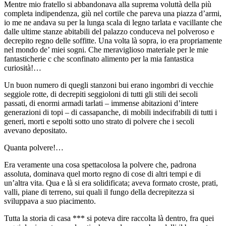
Mentre mio fratello si abbandonava alla suprema voluttà della più
completa indipendenza, giù nel cortile che pareva una piazza d’armi,
io me ne andava su per la lunga scala di legno tarlata e vacillante che
dalle ultime stanze abitabili del palazzo conduceva nel polveroso e
decrepito regno delle soffitte. Una volta là sopra, io era propriamente
nel mondo de’ miei sogni. Che meraviglioso materiale per le mie
fantasticherie c che sconfinato alimento per la mia fantastica
curiosità!…
Un buon numero di quegli stanzoni bui erano ingombri di vecchie
seggiole rotte, di decrepiti seggioloni di tutti gli stili dei secoli
passati, di enormi armadi tarlati – immense abitazioni d’intere
generazioni di topi – di cassapanche, di mobili indecifrabili di tutti i
generi, morti e sepolti sotto uno strato di polvere che i secoli
avevano depositato.
Quanta polvere!…
Era veramente una cosa spettacolosa la polvere che, padrona
assoluta, dominava quel morto regno di cose di altri tempi e di
un’altra vita. Qua e là si era solidificata; aveva formato croste, prati,
valli, piane di terreno, sui quali il fungo della decrepitezza si
sviluppava a suo piacimento.
Tutta la storia di casa *** si poteva dire raccolta là dentro, fra quei