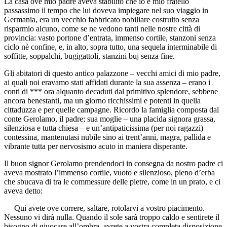
La casa ove mio padre aveva stabilito che io e mio fratello
passassimo il tempo che lui doveva impiegare nel suo viaggio in
Germania, era un vecchio fabbricato nobiliare costruito senza
risparmio alcuno, come se ne vedono tanti nelle nostre città di
provincia: vasto portone d’entrata, immenso cortile, stanzoni senza
ciclo nè confine, e, in alto, sopra tutto, una sequela interminabile di
soffitte, soppalchi, bugigattoli, stanzini buj senza fine.
Gli abitatori di questo antico palazzone – vecchi amici di mio padre,
ai quali noi eravamo stati affidati durante la sua assenza – erano i
conti di *** ora alquanto decaduti dal primitivo splendore, sebbene
ancora benestanti, ma un giorno ricchissimi e potenti in quella
cittaduzza e per quelle campagne. Ricordo la famiglia composta dal
conte Gerolamo, il padre; sua moglie – una placida signora grassa,
silenziosa e tutta chiesa – e un’antipaticissima (per noi ragazzi)
contessina, mantenutasi nubile sino ai trent’anni, magra, pallida e
vibrante tutta per nervosismo acuto in maniera disperante.
Il buon signor Gerolamo prendendoci in consegna da nostro padre ci
aveva mostrato l’immenso cortile, vuoto e silenzioso, pieno d’erba
che sbucava di tra le commessure delle pietre, come in un prato, e ci
aveva detto:
— Qui avete ove correre, saltare, rotolarvi a vostro piacimento.
Nessuno vi dirà nulla. Quando il sole sarà troppo caldo e sentirete il
bisogno di giuocare all’ombra, avrete a vostra completa disposizione