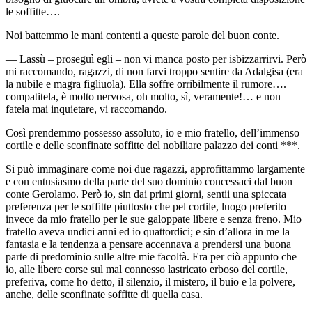
le soffitte….
Noi battemmo le mani contenti a queste parole del buon conte.
— Lassù – proseguì egli – non vi manca posto per isbizzarrirvi. Però
mi raccomando, ragazzi, di non farvi troppo sentire da Adalgisa (era
la nubile e magra figliuola). Ella soffre orribilmente il rumore….
compatitela, è molto nervosa, oh molto, sì, veramente!… e non
fatela mai inquietare, vi raccomando.
Così prendemmo possesso assoluto, io e mio fratello, dell’immenso
cortile e delle sconfinate soffitte del nobiliare palazzo dei conti ***.
Si può immaginare come noi due ragazzi, approfittammo largamente
e con entusiasmo della parte del suo dominio concessaci dal buon
conte Gerolamo. Però io, sin dai primi giorni, sentii una spiccata
preferenza per le soffitte piuttosto che pel cortile, luogo preferito
invece da mio fratello per le sue galoppate libere e senza freno. Mio
fratello aveva undici anni ed io quattordici; e sin d’allora in me la
fantasia e la tendenza a pensare accennava a prendersi una buona
parte di predominio sulle altre mie facoltà. Era per ciò appunto che
io, alle libere corse sul mal connesso lastricato erboso del cortile,
preferiva, come ho detto, il silenzio, il mistero, il buio e la polvere,
anche, delle sconfinate soffitte di quella casa.