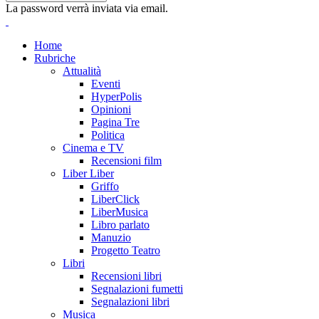
La password verrà inviata via email.
Home
Rubriche
Attualità
Eventi
HyperPolis
Opinioni
Pagina Tre
Politica
Cinema e TV
Recensioni film
Liber Liber
Griffo
LiberClick
LiberMusica
Libro parlato
Manuzio
Progetto Teatro
Libri
Recensioni libri
Segnalazioni fumetti
Segnalazioni libri
Musica