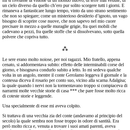
mi si rivelasse la visione di un mondo nuovo, di terre mai vedute, di
un cielo diverso da quello ch’ero pur solito scorgere tutti i giorni. E
rimaneva a fantasticare lungo tempo, vinto da uno strano sentimento
che non so spiegare; come un misterioso desiderio d’ignoto, un vago
bisogno di scoprire cose nuove, che non sapevo nel mio cuore
precisare in mezzo a quelle muraglie grigie, fra quei mobili che
cadevano a pezzi, fra quelle stoffe che si dissolvevano, sotto quella
polvere che copriva tutto.
⁂
Le sere erano molto noiose, per noi ragazzi. Mio fratello, appena
cenato, si addormentava subito: effetto delle interminabili corse del
giorno, e bisognava condurlo subito a letto. Io mi sedeva qualche
volta in un angolo, mentre il conte Gerolamo leggeva il giornale e la
contessa diceva il rosario per conto suo, vicino alla scarna Adalgisa;
la quale quando i nervi non la tormentavano troppo si compiaceva di
narrarmi molte vecchie storie di casa *** che pare fosse molto ricca
di coteste storie e leggende.
Una specialmente di esse mi aveva colpito.
Si trattava di una vecchia zia del conte (andavamo al principio del
secolo) la quale sembra non fosse troppo in odore di santità. Era
però molto ricca e, venuta a trovare i suoi amati parenti, aveva