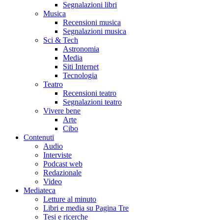
Segnalazioni libri
Musica
Recensioni musica
Segnalazioni musica
Sci & Tech
Astronomia
Media
Siti Internet
Tecnologia
Teatro
Recensioni teatro
Segnalazioni teatro
Vivere bene
Arte
Cibo
Contenuti
Audio
Interviste
Podcast web
Redazionale
Video
Mediateca
Letture al minuto
Libri e media su Pagina Tre
Tesi e ricerche