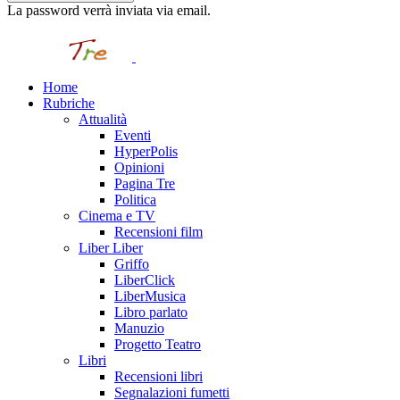
La password verrà inviata via email.
Home
Rubriche
Attualità
Eventi
HyperPolis
Opinioni
Pagina Tre
Politica
Cinema e TV
Recensioni film
Liber Liber
Griffo
LiberClick
LiberMusica
Libro parlato
Manuzio
Progetto Teatro
Libri
Recensioni libri
Segnalazioni fumetti