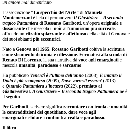
un amore mai dimenticato
L’associazione
“Lo specchio dell’Arte”
di
Manuela
Montemezzani
è lieta di promuovere
Il Giustiziere – Il secondo
tragico Pattumiera
di
Rossano Garibotti
, un’opera
originale e
dissacrante
che mescola il
noir
all’
umorismo più surreale
,
offrendo un
ritratto spiazzante e affettuoso
della città di
Genova
e
dei suoi abitanti
più eccentrici
.
Nato a
Genova nel 1965
,
Rossano Garibotti
coltiva la
scrittura
come strumento di ironia e riflessione
.
Formatosi alla scuola di
Renato Di Lorenzo
, la sua narrativa dà
voce agli emarginati
e
mescola
umanità
,
paradosso
e
sarcasmo
.
Ha pubblicato
Venerdì è l’ultimo dell’anno
(2008),
E intanto il
Dodo è già scomparso
(2009),
Dove vorresti essere?
(2013)
e
Quando Pattumiera s’incazza
(2022),
premiato al
GialloFestival
.
Il Giustiziere – Il secondo tragico Pattumiera
ne è
il
seguito
.
Per
Garibotti
, scrivere significa
raccontare con ironia e umanità
le contraddizioni del quotidiano
,
dare voce agli
emarginati
e
sfidare i confini tra realtà e paradosso
.
Il libro