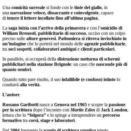
Una
comicità surreale
si fonde con le
tinte del giallo
, in
una
narrazione veloce, dissacrante e coinvolgente
, capace
di
tenere il lettore incollato fino all’ultima pagina
.
La
saga inizia con l’arrivo della primavera
e con l’
omicidio di
William Brenosti
,
pubblicitario di successo
, ucciso con un colpo
preciso sulle
alture genovesi
.
Pattumiera si ritrova invischiato in
un’indagine
che lo porterà nel mondo delle
agenzie pubblicitarie
,
tra
soci sospetti
,
collaboratori ambigui
e
clienti particolari
.
In parallelo, si occuperà della
distruzione notturna di schermi
pubblicitari nella stazione Brignole
: un caso che
nasconde più di
quanto sembri
.
Quando tutto pare risolto, il suo
infallibile (e confuso) istinto
lo
condurrà
alla verità
.
L’autore
Rossano Garibotti
nasce a
Genova nel 1965
e scopre la
passione
per la scrittura
dopo l’incontro con
Martin Eden
di
Jack London
,
lettura che lo
“folgora”
e lo spinge a intraprendere un
percorso
formativo
tra
corsi, stage e laboratori
.
Dal
2004
frequenta la
scuola di scrittura creativa
tenuta