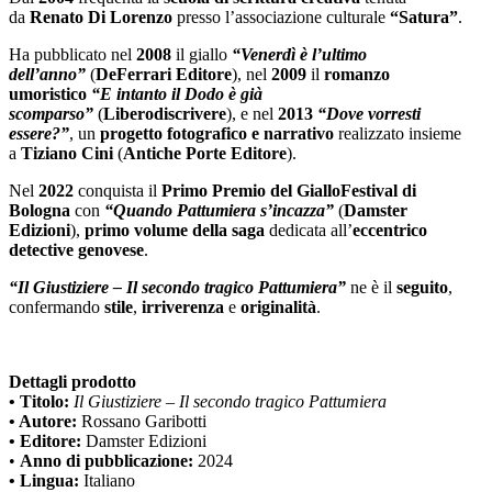
da
Renato Di Lorenzo
presso l’associazione culturale
“Satura”
.
Ha pubblicato nel
2008
il giallo
“Venerdì è l’ultimo
dell’anno”
(
DeFerrari Editore
), nel
2009
il
romanzo
umoristico
“E intanto il Dodo è già
scomparso”
(
Liberodiscrivere
), e nel
2013
“Dove vorresti
essere?”
, un
progetto fotografico e narrativo
realizzato insieme
a
Tiziano Cini
(
Antiche Porte Editore
).
Nel
2022
conquista il
Primo Premio del GialloFestival di
Bologna
con
“Quando Pattumiera s’incazza”
(
Damster
Edizioni
),
primo volume della saga
dedicata all’
eccentrico
detective genovese
.
“Il Giustiziere – Il secondo tragico Pattumiera”
ne è il
seguito
,
confermando
stile
,
irriverenza
e
originalità
.
Dettagli prodotto
• Titolo:
Il Giustiziere – Il secondo tragico Pattumiera
• Autore:
Rossano Garibotti
• Editore:
Damster Edizioni
•
Anno di pubblicazione:
2024
• Lingua:
Italiano