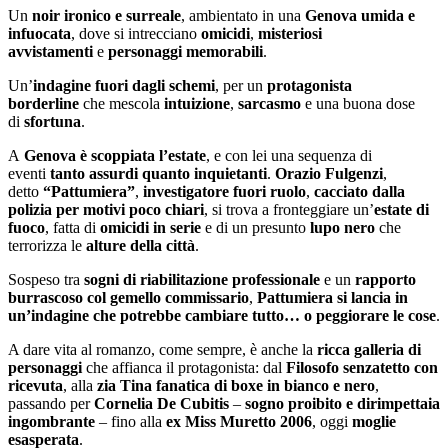
Un
noir ironico e surreale
, ambientato in una
Genova umida e
infuocata
, dove si intrecciano
omicidi
,
misteriosi
avvistamenti
e
personaggi memorabili
.
Un’
indagine fuori dagli schemi
, per un
protagonista
borderline
che mescola
intuizione
,
sarcasmo
e una buona dose
di
sfortuna
.
A
Genova è scoppiata l’estate
, e con lei una sequenza di
eventi
tanto assurdi quanto inquietanti
.
Orazio Fulgenzi
,
detto
“Pattumiera”
,
investigatore fuori ruolo
,
cacciato dalla
polizia per motivi poco chiari
, si trova a fronteggiare un’
estate di
fuoco
, fatta di
omicidi in serie
e di un presunto
lupo nero
che
terrorizza le
alture della città
.
Sospeso tra
sogni di riabilitazione professionale
e un
rapporto
burrascoso col gemello commissario
,
Pattumiera si lancia in
un’indagine che potrebbe cambiare tutto… o peggiorare le cose
.
A dare vita al romanzo, come sempre, è anche la
ricca galleria di
personaggi
che affianca il protagonista: dal
Filosofo senzatetto con
ricevuta
, alla
zia Tina fanatica di boxe in bianco e nero
,
passando per
Cornelia De Cubitis
–
sogno proibito e dirimpettaia
ingombrante
– fino alla
ex Miss Muretto 2006
, oggi
moglie
esasperata
.