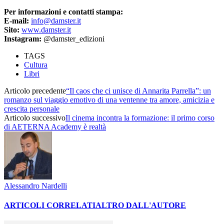
Per informazioni e contatti stampa:
E-mail:
info@damster.it
Sito:
www.damster.it
Instagram:
@damster_edizioni
TAGS
Cultura
Libri
Articolo precedente
“Il caos che ci unisce di Annarita Parrella”: un
romanzo sul viaggio emotivo di una ventenne tra amore, amicizia e
crescita personale
Articolo successivo
Il cinema incontra la formazione: il primo corso
di AETERNA Academy è realtà
Alessandro Nardelli
ARTICOLI CORRELATI
ALTRO DALL'AUTORE