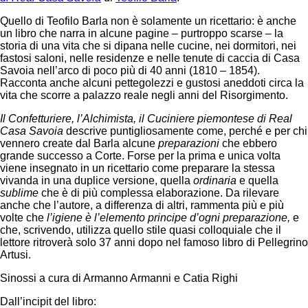
Quello di Teofilo Barla non è solamente un ricettario: è anche
un libro che narra in alcune pagine – purtroppo scarse – la
storia di una vita che si dipana nelle cucine, nei dormitori, nei
fastosi saloni, nelle residenze e nelle tenute di caccia di Casa
Savoia nell’arco di poco più di 40 anni (1810 – 1854).
Racconta anche alcuni pettegolezzi e gustosi aneddoti circa la
vita che scorre a palazzo reale negli anni del Risorgimento.
Il Confetturiere, l’Alchimista, il Cuciniere piemontese di Real
Casa Savoia
descrive puntigliosamente come, perché e per chi
vennero create dal Barla alcune
preparazioni
che ebbero
grande successo a Corte. Forse per la prima e unica volta
viene insegnato in un ricettario come preparare la stessa
vivanda in una duplice versione, quella
ordinaria
e quella
sublime
che è di più complessa elaborazione. Da rilevare
anche che l’autore, a differenza di altri, rammenta più e più
volte che
l’igiene è l’elemento principe d’ogni preparazione,
e
che, scrivendo, utilizza quello stile quasi colloquiale che il
lettore ritroverà solo 37 anni dopo nel famoso libro di Pellegrino
Artusi.
Sinossi a cura di Armanno Armanni e Catia Righi
Dall’incipit del libro: