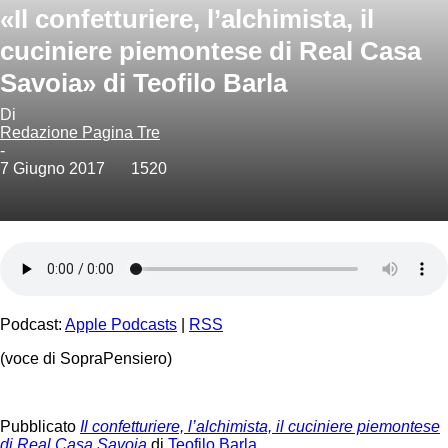
«Il confetturiere, l’alchimista, il
cuciniere piemontese di Real Casa
Savoia» di Teofilo Barla
Di
Redazione Pagina Tre
-
7 Giugno 2017
1520
Podcast:
Apple Podcasts
|
RSS
(voce di SopraPensiero)
Pubblicato
Il confetturiere, l’alchimista, il cuciniere piemontese
di Real Casa Savoia
di
Teofilo Barla
.