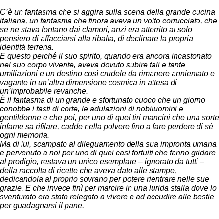
C’è un fantasma che si aggira sulla scena della grande cucina
italiana, un fantasma che finora aveva un volto corrucciato, che
se ne stava lontano dai clamori, anzi era atterrito al solo
pensiero di affacciarsi alla ribalta, di declinare la propria
identità terrena.
E questo perché il suo spirito, quando era ancora incastonato
nel suo corpo vivente, aveva dovuto subire tali e tante
umiliazioni e un destino così crudele da rimanere annientato e
vagante in un’altra dimensione cosmica in attesa di
un’improbabile revanche.
È il fantasma di un grande e sfortunato cuoco che un giorno
conobbe i fasti di corte, le adulazioni di nobiluomini e
gentildonne e che poi, per uno di quei tiri mancini che una sorte
infame sa rifilare, cadde nella polvere fino a fare perdere di sé
ogni memoria.
Ma di lui, scampato al dileguamento della sua impronta umana
e pervenuto a noi per uno di quei casi fortuiti che fanno gridare
al prodigio, restava un unico esemplare – ignorato da tutti –
della raccolta di ricette che aveva dato alle stampe,
dedicandola al proprio sovrano per potere rientrare nelle sue
grazie. E che invece finì per marcire in una lurida stalla dove lo
sventurato era stato relegato a vivere e ad accudire alle bestie
per guadagnarsi il pane.