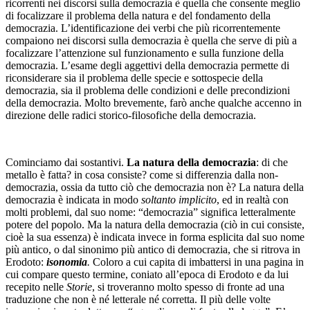
ricorrenti nei discorsi sulla democrazia è quella che consente meglio
di focalizzare il problema della natura e del fondamento della
democrazia. L’identificazione dei verbi che più ricorrentemente
compaiono nei discorsi sulla democrazia è quella che serve di più a
focalizzare l’attenzione sul funzionamento e sulla funzione della
democrazia. L’esame degli aggettivi della democrazia permette di
riconsiderare sia il problema delle specie e sottospecie della
democrazia, sia il problema delle condizioni e delle precondizioni
della democrazia. Molto brevemente, farò anche qualche accenno in
direzione delle radici storico-filosofiche della democrazia.
Cominciamo dai sostantivi.
La natura della democrazia
: di che
metallo è fatta? in cosa consiste? come si differenzia dalla non-
democrazia, ossia da tutto ciò che democrazia non è? La natura della
democrazia è indicata in modo
soltanto implicito
, ed in realtà con
molti problemi, dal suo nome: “democrazia” significa letteralmente
potere del popolo. Ma la natura della democrazia (ciò in cui consiste,
cioè la sua essenza) è indicata invece in forma esplicita dal suo nome
più antico, o dal sinonimo più antico di democrazia, che si ritrova in
Erodoto:
isonomia
.
Coloro a cui capita di imbattersi in una pagina in
cui compare questo termine, coniato all’epoca di Erodoto e da lui
recepito nelle
Storie
, si troveranno molto spesso di fronte ad una
traduzione che non è né letterale né corretta. Il più delle volte