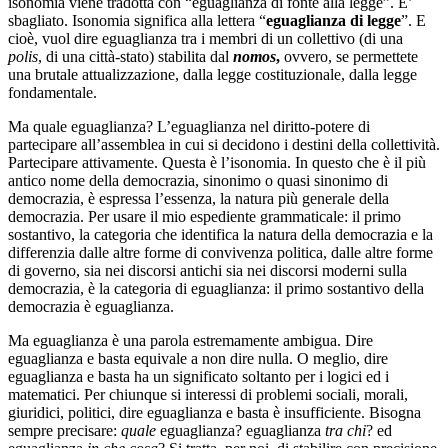
isonomia viene tradotta con “eguaglianza di fonte alla legge”. E’
sbagliato. Isonomia significa alla lettera “
eguaglianza di legge
”. E
cioè, vuol dire eguaglianza tra i membri di un collettivo (di una
polis
, di una città-stato) stabilita dal
nomos
,
ovvero, se permettete
una brutale attualizzazione, dalla legge costituzionale, dalla legge
fondamentale.
Ma quale eguaglianza? L’eguaglianza nel diritto-potere di
partecipare all’assemblea in cui si decidono i destini della collettività.
Partecipare attivamente. Questa è l’isonomia. In questo che è il più
antico nome della democrazia, sinonimo o quasi sinonimo di
democrazia, è espressa l’essenza, la natura più generale della
democrazia. Per usare il mio espediente grammaticale: il primo
sostantivo, la categoria che identifica la natura della democrazia e la
differenzia dalle altre forme di convivenza politica, dalle altre forme
di governo, sia nei discorsi antichi sia nei discorsi moderni sulla
democrazia, è la categoria di eguaglianza: il primo sostantivo della
democrazia è eguaglianza.
Ma eguaglianza è una parola estremamente ambigua. Dire
eguaglianza e basta equivale a non dire nulla. O meglio, dire
eguaglianza e basta ha un significato soltanto per i logici ed i
matematici. Per chiunque si interessi di problemi sociali, morali,
giuridici, politici, dire eguaglianza e basta è insufficiente. Bisogna
sempre precisare:
quale
eguaglianza? eguaglianza
tra chi
? ed