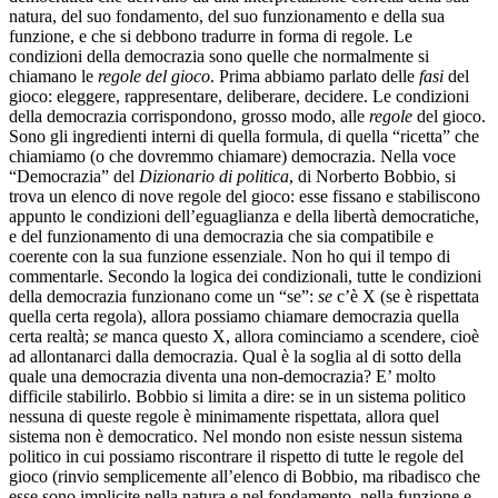
natura, del suo fondamento, del suo funzionamento e della sua
funzione, e che si debbono tradurre in forma di regole. Le
condizioni della democrazia sono quelle che normalmente si
chiamano le
regole del gioco
. Prima abbiamo parlato delle
fasi
del
gioco: eleggere, rappresentare, deliberare, decidere. Le condizioni
della democrazia corrispondono, grosso modo, alle
regole
del gioco.
Sono gli ingredienti interni di quella formula, di quella “ricetta” che
chiamiamo (o che dovremmo chiamare) democrazia. Nella voce
“Democrazia” del
Dizionario di politica
, di Norberto Bobbio, si
trova un elenco di nove regole del gioco: esse fissano e stabiliscono
appunto le condizioni dell’eguaglianza e della libertà democratiche,
e del funzionamento di una democrazia che sia compatibile e
coerente con la sua funzione essenziale. Non ho qui il tempo di
commentarle. Secondo la logica dei condizionali, tutte le condizioni
della democrazia funzionano come un “se”:
se
c’è X (se è rispettata
quella certa regola), allora possiamo chiamare democrazia quella
certa realtà;
se
manca questo X, allora cominciamo a scendere, cioè
ad allontanarci dalla democrazia. Qual è la soglia al di sotto della
quale una democrazia diventa una non-democrazia? E’ molto
difficile stabilirlo. Bobbio si limita a dire: se in un sistema politico
nessuna di queste regole è minimamente rispettata, allora quel
sistema non è democratico. Nel mondo non esiste nessun sistema
politico in cui possiamo riscontrare il rispetto di tutte le regole del
gioco (rinvio semplicemente all’elenco di Bobbio, ma ribadisco che
esse sono implicite nella natura e nel fondamento, nella funzione e