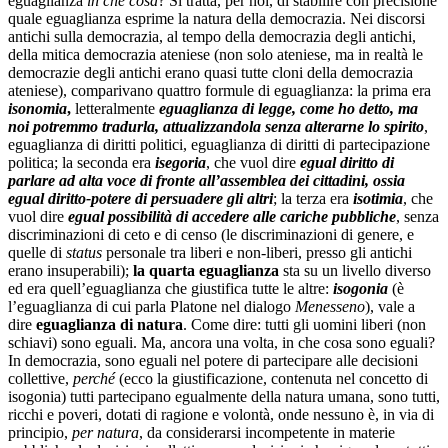
eguaglianza
in che cosa
? Si tratta, per noi, di stabilire con precisione
quale eguaglianza esprime la natura della democrazia. Nei discorsi
antichi sulla democrazia, al tempo della democrazia degli antichi,
della mitica democrazia ateniese (non solo ateniese, ma in realtà le
democrazie degli antichi erano quasi tutte cloni della democrazia
ateniese), comparivano quattro formule di eguaglianza: la prima era
isonomia
,
letteralmente
eguaglianza di legge, come ho detto, ma
noi potremmo tradurla, attualizzandola senza alterarne lo spirito
,
eguaglianza di diritti politici, eguaglianza di diritti di partecipazione
politica; la seconda era
isegoria
, che vuol dire
egual diritto di
parlare ad alta voce di fronte all’assemblea dei cittadini, ossia
egual diritto-potere di persuadere gli altri
; la terza era
isotimia
, che
vuol dire
egual possibilità di accedere alle cariche pubbliche
, senza
discriminazioni di ceto e di censo (le discriminazioni di genere, e
quelle di
status
personale tra liberi e non-liberi, presso gli antichi
erano insuperabili);
la quarta eguaglianza
sta su un livello diverso
ed era quell’eguaglianza che giustifica tutte le altre:
isogonia
(è
l’eguaglianza di cui parla Platone nel dialogo
Menesseno
), vale a
dire
eguaglianza di natura
. Come dire: tutti gli uomini liberi (non
schiavi) sono eguali. Ma, ancora una volta, in che cosa sono eguali?
In democrazia, sono eguali nel potere di partecipare alle decisioni
collettive,
perché
(ecco la giustificazione, contenuta nel concetto di
isogonia) tutti partecipano egualmente della natura umana, sono tutti,
ricchi e poveri, dotati di ragione e volontà, onde nessuno è, in via di
principio,
per natura
, da considerarsi incompetente in materie