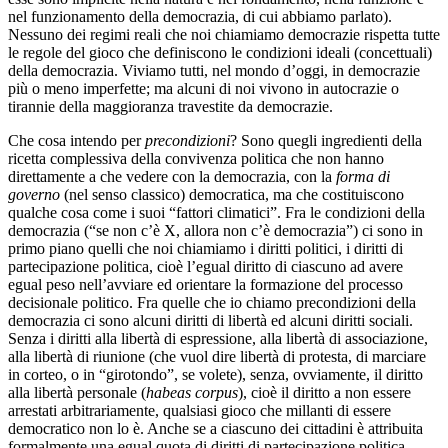
nel funzionamento della democrazia, di cui abbiamo parlato).
Nessuno dei regimi reali che noi chiamiamo democrazie rispetta tutte
le regole del gioco che definiscono le condizioni ideali (concettuali)
della democrazia. Viviamo tutti, nel mondo d’oggi, in democrazie
più o meno imperfette; ma alcuni di noi vivono in autocrazie o
tirannie della maggioranza travestite da democrazie.
Che cosa intendo per
precondizioni
? Sono quegli ingredienti della
ricetta complessiva della convivenza politica che non hanno
direttamente a che vedere con la democrazia, con la
forma di
governo
(nel senso classico) democratica, ma che costituiscono
qualche cosa come i suoi “fattori climatici”. Fra le condizioni della
democrazia (“se non c’è X, allora non c’è democrazia”) ci sono in
primo piano quelli che noi chiamiamo i diritti politici, i diritti di
partecipazione politica, cioè l’egual diritto di ciascuno ad avere
egual peso nell’avviare ed orientare la formazione del processo
decisionale politico. Fra quelle che io chiamo precondizioni della
democrazia ci sono alcuni diritti di libertà ed alcuni diritti sociali.
Senza i diritti alla libertà di espressione, alla libertà di associazione,
alla libertà di riunione (che vuol dire libertà di protesta, di marciare
in corteo, o in “girotondo”, se volete), senza, ovviamente, il diritto
alla libertà personale (
habeas corpus
), cioè il diritto a non essere
arrestati arbitrariamente, qualsiasi gioco che millanti di essere
democratico non lo è. Anche se a ciascuno dei cittadini è attribuita
formalmente una egual quota di diritti di partecipazione politica,