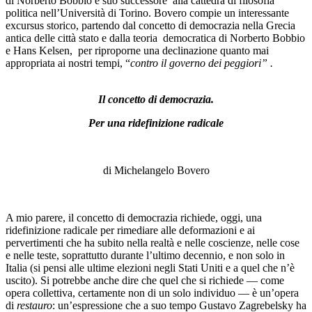
di Norberto Bobbio e suo successore alla cattedra di filosofia
politica nell’Università di Torino. Bovero compie un interessante
excursus storico, partendo dal concetto di democrazia nella Grecia
antica delle città stato e dalla teoria democratica di Norberto Bobbio
e Hans Kelsen, per riproporne una declinazione quanto mai
appropriata ai nostri tempi, “
contro il governo dei peggiori” .
Il concetto di democrazia.
Per una ridefinizione radicale
di Michelangelo Bovero
A mio parere, il concetto di democrazia richiede, oggi, una
ridefinizione radicale per rimediare alle deformazioni e ai
pervertimenti che ha subito nella realtà e nelle coscienze, nelle cose
e nelle teste, soprattutto durante l’ultimo decennio, e non solo in
Italia (si pensi alle ultime elezioni negli Stati Uniti e a quel che n’è
uscito). Si potrebbe anche dire che quel che si richiede — come
opera collettiva, certamente non di un solo individuo — è un’opera
di
restauro
: un’espressione che a suo tempo Gustavo Zagrebelsky ha