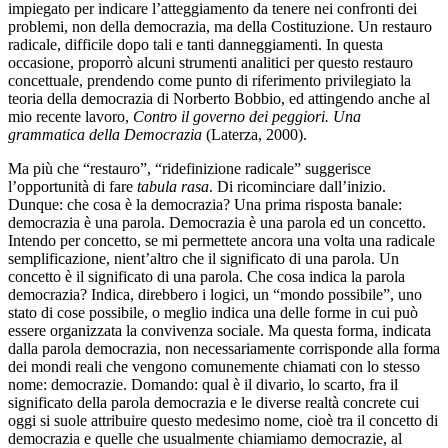
impiegato per indicare l’atteggiamento da tenere nei confronti dei
problemi, non della democrazia, ma della Costituzione. Un restauro
radicale, difficile dopo tali e tanti danneggiamenti. In questa
occasione, proporrò alcuni strumenti analitici per questo restauro
concettuale, prendendo come punto di riferimento privilegiato la
teoria della democrazia di Norberto Bobbio, ed attingendo anche al
mio recente lavoro,
Contro il governo dei peggiori. Una
grammatica della Democrazia
(Laterza, 2000).
Ma più che “restauro”, “ridefinizione radicale” suggerisce
l’opportunità di fare
tabula rasa
. Di ricominciare dall’inizio.
Dunque: che cosa è la democrazia? Una prima risposta banale:
democrazia è una parola. Democrazia è una parola ed un concetto.
Intendo per concetto, se mi permettete ancora una volta una radicale
semplificazione, nient’altro che il significato di una parola. Un
concetto è il significato di una parola. Che cosa indica la parola
democrazia? Indica, direbbero i logici, un “mondo possibile”, uno
stato di cose possibile, o meglio indica una delle forme in cui può
essere organizzata la convivenza sociale. Ma questa forma, indicata
dalla parola democrazia, non necessariamente corrisponde alla forma
dei mondi reali che vengono comunemente chiamati con lo stesso
nome: democrazie. Domando: qual è il divario, lo scarto, fra il
significato della parola democrazia e le diverse realtà concrete cui
oggi si suole attribuire questo medesimo nome, cioè tra il concetto di
democrazia e quelle che usualmente chiamiamo democrazie, al