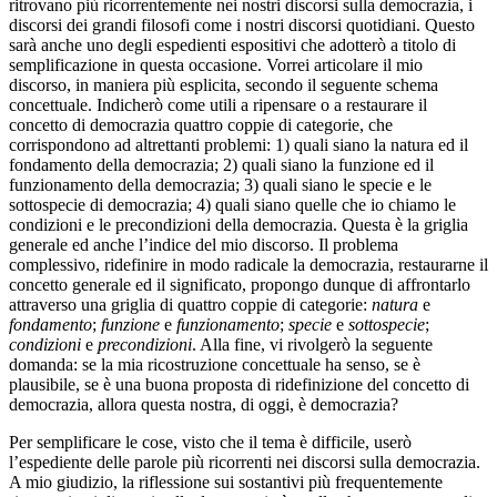
ritrovano più ricorrentemente nei nostri discorsi sulla democrazia, i
discorsi dei grandi filosofi come i nostri discorsi quotidiani. Questo
sarà anche uno degli espedienti espositivi che adotterò a titolo di
semplificazione in questa occasione. Vorrei articolare il mio
discorso, in maniera più esplicita, secondo il seguente schema
concettuale. Indicherò come utili a ripensare o a restaurare il
concetto di democrazia quattro coppie di categorie, che
corrispondono ad altrettanti problemi: 1) quali siano la natura ed il
fondamento della democrazia; 2) quali siano la funzione ed il
funzionamento della democrazia; 3) quali siano le specie e le
sottospecie di democrazia; 4) quali siano quelle che io chiamo le
condizioni e le precondizioni della democrazia. Questa è la griglia
generale ed anche l’indice del mio discorso. Il problema
complessivo, ridefinire in modo radicale la democrazia, restaurarne il
concetto generale ed il significato, propongo dunque di affrontarlo
attraverso una griglia di quattro coppie di categorie:
natura
e
fondamento
;
funzione
e
funzionamento
;
specie
e
sottospecie
;
condizioni
e
precondizioni
. Alla fine, vi rivolgerò la seguente
domanda: se la mia ricostruzione concettuale ha senso, se è
plausibile, se è una buona proposta di ridefinizione del concetto di
democrazia, allora questa nostra, di oggi, è democrazia?
Per semplificare le cose, visto che il tema è difficile, userò
l’espediente delle parole più ricorrenti nei discorsi sulla democrazia.
A mio giudizio, la riflessione sui sostantivi più frequentemente