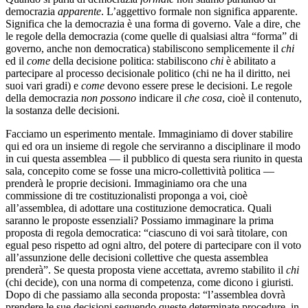
democrazia
apparente
. L’aggettivo formale non significa apparente.
Significa che la democrazia è una forma di governo. Vale a dire, che
le regole della democrazia (come quelle di qualsiasi altra “forma” di
governo, anche non democratica) stabiliscono semplicemente il
chi
ed il
come
della decisione politica: stabiliscono
chi
è abilitato a
partecipare al processo decisionale politico (chi ne ha il diritto, nei
suoi vari gradi) e
come
devono essere prese le decisioni. Le regole
della democrazia
non possono
indicare il
che cosa
, cioè il contenuto,
la sostanza delle decisioni.
Facciamo un esperimento mentale. Immaginiamo di dover stabilire
qui ed ora un insieme di regole che serviranno a disciplinare il modo
in cui questa assemblea — il pubblico di questa sera riunito in questa
sala, concepito come se fosse una micro-collettività politica —
prenderà le proprie decisioni. Immaginiamo ora che una
commissione di tre costituzionalisti proponga a voi, cioè
all’assemblea, di adottare una costituzione democratica. Quali
saranno le proposte essenziali? Possiamo immaginare la prima
proposta di regola democratica: “ciascuno di voi sarà titolare, con
egual peso rispetto ad ogni altro, del potere di partecipare con il voto
all’assunzione delle decisioni collettive che questa assemblea
prenderà”. Se questa proposta viene accettata, avremo stabilito il
chi
(chi decide), con una norma di competenza, come dicono i giuristi.
Dopo di che passiamo alla seconda proposta: “l’assemblea dovrà
prendere le sue decisioni seguendo queste determinate procedure, in