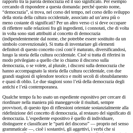
rapporto tra la parola democrazia ed il suo significato. Per esempio
cercando di rispondere a questa domanda: perché questo nome,
“democrazia”, si trova, nel corso del tempo, nel corso dello sviluppo
della storia della cultura occidentale, associato ad un’area più o
meno costante di significati? Per un altro verso ci si deve occupare
di riflettere sulle relazioni fra gli ingredienti, i connotati, che di volta
in volta sono stati attribuiti al concetto di democrazia
(indipendentemente dal nome, che potrebbe essere sostituito da un
simbolo convenzionale). Si tratta di inventariare gli elementi
definitori di questo concetto così com’è maturato, diversificandosi,
lungo la storia della cultura occidentale. Cioè si tratta di riferirsi in
modo privilegiato a quello che io chiamo il discorso sulla
democrazia, o se volete, al plurale, i discorsi sulla democrazia che
hanno accompagnato la storia della cultura occidentale, con due
grandi stagioni di splendore teorico e molti secoli di obnubilamento
e quasi di oblio. Le due stagioni sono l’età della democrazia degli
antichi e l’età contemporanea.
Qualche tempo fa ho usato un espediente espositivo per cercare di
riordinare nella maniera più maneggevole il risultati, sempre
provvisori, di questo tipo di riflessioni orientate sostanzialmente alla
ridefinizione del concetto di democrazia, al restauro del significato di
democrazia. L’espediente espositivo è quello di individuare,
distinguere e classificare le “parti del discorso” — proprio nel senso
grammaticale —, cioè i sostantivi, gli aggettivi, i verbi che si