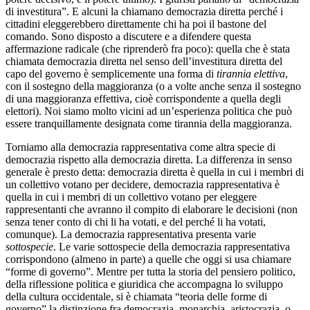
di investitura”. E alcuni la chiamano democrazia diretta perché i
cittadini eleggerebbero direttamente chi ha poi il bastone del
comando. Sono disposto a discutere e a difendere questa
affermazione radicale (che riprenderò fra poco): quella che è stata
chiamata democrazia diretta nel senso dell’investitura diretta del
capo del governo è semplicemente una forma di
tirannia elettiva
,
con il sostegno della maggioranza (o a volte anche senza il sostegno
di una maggioranza effettiva, cioè corrispondente a quella degli
elettori). Noi siamo molto vicini ad un’esperienza politica che può
essere tranquillamente designata come tirannia della maggioranza.
Torniamo alla democrazia rappresentativa come altra specie di
democrazia rispetto alla democrazia diretta. La differenza in senso
generale è presto detta: democrazia diretta è quella in cui i membri di
un collettivo votano per decidere, democrazia rappresentativa è
quella in cui i membri di un collettivo votano per eleggere
rappresentanti che avranno il compito di elaborare le decisioni (non
senza tener conto di chi li ha votati, e del perché li ha votati,
comunque). La democrazia rappresentativa presenta varie
sottospecie
. Le varie sottospecie della democrazia rappresentativa
corrispondono (almeno in parte) a quelle che oggi si usa chiamare
“forme di governo”. Mentre per tutta la storia del pensiero politico,
della riflessione politica e giuridica che accompagna lo sviluppo
della cultura occidentale, si è chiamata “teoria delle forme di
governo” la distinzione fra democrazia, monarchia, aristocrazia, o