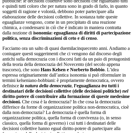
pubbliche: le decisioni collettive sono decisioni che riguardano tutti
e quindi tutti coloro che per natura sono in grado di farlo, in quanto
soggetti di ragione e volontà, debbono poter partecipare alla
elaborazione delle decisioni collettive. In sostanza tutte queste
eguaglianze vengono, come in un precipitato di una reazione
chimica, a condensarsi in ciò che è indicato in maniera contratta
dalla nozione di
isonomia:
eguaglianza di diritti di partecipazione
politica, senza discriminazioni di ceto e di censo
.
Facciamo ora un salto di quasi duemilacinquecento anni. Andiamo a
coniugare questi suggerimenti che ci vengono dal discorso degli
antichi sulla democrazia con i discorsi fatti da un paio di protagonisti
della teoria della democrazia del Novecento (del secolo appena
trascorso), che sono
Hans Kelsen e Norberto Bobbio
. L’idea
espressa originariamente dall’antica isonomia si può riformulare in
termini kelseniano-bobbiani: è propriamente democratica, ovvero
definisce
la natura della democrazia
,
l’eguaglianza
tra
tutti i
destinatari delle decisioni collettive (delle decisioni politiche)
nel
diritto-potere di contribuire alla formazione di queste medesime
decisioni.
Che cosa è la democrazia? In che cosa la democrazia
differisce da forme di organizzazione politica non-democratica, cioè
dalla non-democrazia? La democrazia è quella forma di
organizzazione politica, quella forma di convivenza (o, in senso
classico, quella forma di governo) i cui tutti i destinatari delle
decisioni collettive hanno egual diritto-potere di partecipare alla