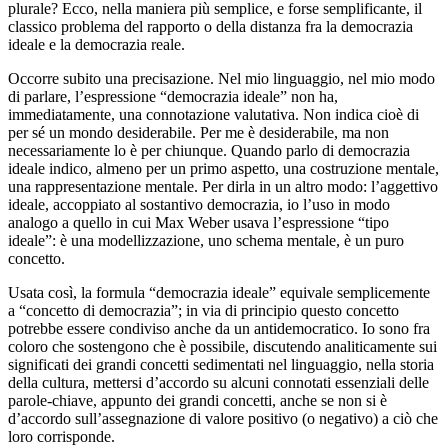
plurale? Ecco, nella maniera più semplice, e forse semplificante, il
classico problema del rapporto o della distanza fra la democrazia
ideale e la democrazia reale.
Occorre subito una precisazione. Nel mio linguaggio, nel mio modo
di parlare, l’espressione “democrazia ideale” non ha,
immediatamente, una connotazione valutativa. Non indica cioè di
per sé un mondo desiderabile. Per me è desiderabile, ma non
necessariamente lo è per chiunque. Quando parlo di democrazia
ideale indico, almeno per un primo aspetto, una costruzione mentale,
una rappresentazione mentale. Per dirla in un altro modo: l’aggettivo
ideale, accoppiato al sostantivo democrazia, io l’uso in modo
analogo a quello in cui Max Weber usava l’espressione “tipo
ideale”: è una modellizzazione, uno schema mentale, è un puro
concetto.
Usata così, la formula “democrazia ideale” equivale semplicemente
a “concetto di democrazia”; in via di principio questo concetto
potrebbe essere condiviso anche da un antidemocratico. Io sono fra
coloro che sostengono che è possibile, discutendo analiticamente sui
significati dei grandi concetti sedimentati nel linguaggio, nella storia
della cultura, mettersi d’accordo su alcuni connotati essenziali delle
parole-chiave, appunto dei grandi concetti, anche se non si è
d’accordo sull’assegnazione di valore positivo (o negativo) a ciò che
loro corrisponde.