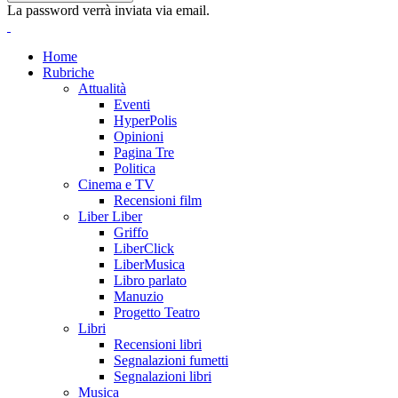
La password verrà inviata via email.
Home
Rubriche
Attualità
Eventi
HyperPolis
Opinioni
Pagina Tre
Politica
Cinema e TV
Recensioni film
Liber Liber
Griffo
LiberClick
LiberMusica
Libro parlato
Manuzio
Progetto Teatro
Libri
Recensioni libri
Segnalazioni fumetti
Segnalazioni libri
Musica