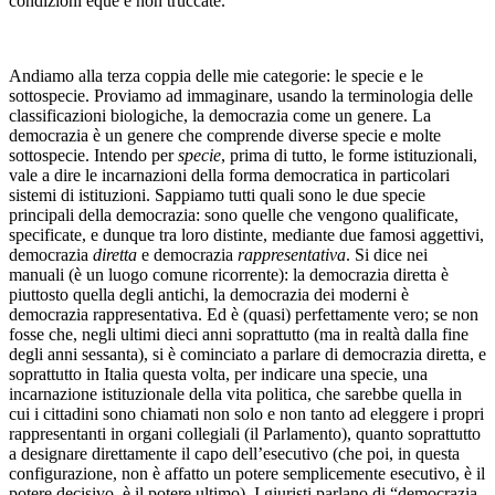
condizioni eque e non truccate.
Andiamo alla terza coppia delle mie categorie: le specie e le
sottospecie. Proviamo ad immaginare, usando la terminologia delle
classificazioni biologiche, la democrazia come un genere. La
democrazia è un genere che comprende diverse specie e molte
sottospecie. Intendo per
specie
, prima di tutto, le forme istituzionali,
vale a dire le incarnazioni della forma democratica in particolari
sistemi di istituzioni. Sappiamo tutti quali sono le due specie
principali della democrazia: sono quelle che vengono qualificate,
specificate, e dunque tra loro distinte, mediante due famosi aggettivi,
democrazia
diretta
e democrazia
rappresentativa
. Si dice nei
manuali (è un luogo comune ricorrente): la democrazia diretta è
piuttosto quella degli antichi, la democrazia dei moderni è
democrazia rappresentativa. Ed è (quasi) perfettamente vero; se non
fosse che, negli ultimi dieci anni soprattutto (ma in realtà dalla fine
degli anni sessanta), si è cominciato a parlare di democrazia diretta, e
soprattutto in Italia questa volta, per indicare una specie, una
incarnazione istituzionale della vita politica, che sarebbe quella in
cui i cittadini sono chiamati non solo e non tanto ad eleggere i propri
rappresentanti in organi collegiali (il Parlamento), quanto soprattutto
a designare direttamente il capo dell’esecutivo (che poi, in questa
configurazione, non è affatto un potere semplicemente esecutivo, è il
potere decisivo, è il potere ultimo). I giuristi parlano di “democrazia