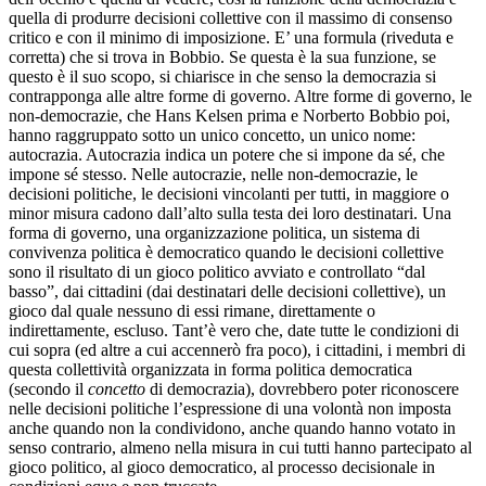
quella di produrre decisioni collettive con il massimo di consenso
critico e con il minimo di imposizione. E’ una formula (riveduta e
corretta) che si trova in Bobbio. Se questa è la sua funzione, se
questo è il suo scopo, si chiarisce in che senso la democrazia si
contrapponga alle altre forme di governo. Altre forme di governo, le
non-democrazie, che Hans Kelsen prima e Norberto Bobbio poi,
hanno raggruppato sotto un unico concetto, un unico nome:
autocrazia. Autocrazia indica un potere che si impone da sé, che
impone sé stesso. Nelle autocrazie, nelle non-democrazie, le
decisioni politiche, le decisioni vincolanti per tutti, in maggiore o
minor misura cadono dall’alto sulla testa dei loro destinatari. Una
forma di governo, una organizzazione politica, un sistema di
convivenza politica è democratico quando le decisioni collettive
sono il risultato di un gioco politico avviato e controllato “dal
basso”, dai cittadini (dai destinatari delle decisioni collettive), un
gioco dal quale nessuno di essi rimane, direttamente o
indirettamente, escluso. Tant’è vero che, date tutte le condizioni di
cui sopra (ed altre a cui accennerò fra poco), i cittadini, i membri di
questa collettività organizzata in forma politica democratica
(secondo il
concetto
di democrazia), dovrebbero poter riconoscere
nelle decisioni politiche l’espressione di una volontà non imposta
anche quando non la condividono, anche quando hanno votato in
senso contrario, almeno nella misura in cui tutti hanno partecipato al
gioco politico, al gioco democratico, al processo decisionale in