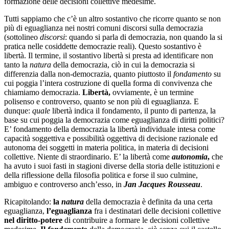
formazione delle decisioni collettive medesime.
Tutti sappiamo che c’è un altro sostantivo che ricorre quanto se non
più di eguaglianza nei nostri comuni discorsi sulla democrazia
(sottolineo
discorsi
: quando si parla di democrazia, non quando la si
pratica nelle cosiddette democrazie reali). Questo sostantivo è
libertà. Il termine, il sostantivo libertà si presta ad identificare non
tanto la
natura
della democrazia, ciò in cui la democrazia si
differenzia dalla non-democrazia, quanto piuttosto il
fondamento
su
cui poggia l’intera costruzione di quella forma di convivenza che
chiamiamo democrazia.
Libertà,
ovviamente, è un termine
polisenso e controverso, quanto se non più di eguaglianza. E
dunque:
quale
libertà indica il fondamento, il punto di partenza, la
base su cui poggia la democrazia come eguaglianza di diritti politici?
E’ fondamento della democrazia la libertà individuale intesa come
capacità soggettiva e possibilità oggettiva di decisione razionale ed
autonoma dei soggetti in materia politica, in materia di decisioni
collettive. Niente di straordinario. E’ la libertà come
autonomia
,
che
ha avuto i suoi fasti in stagioni diverse della storia delle istituzioni e
della riflessione della filosofia politica e forse il suo culmine,
ambiguo e controverso anch’esso, in
Jan Jacques Rousseau
.
Ricapitolando:
la
natura
della democrazia è definita da una certa
eguaglianza,
l’eguaglianza
fra i destinatari delle decisioni collettive
nel diritto-potere
di contribuire a formare le decisioni collettive