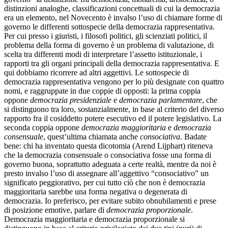
distinzioni analoghe, classificazioni concettuali di cui la democrazia
era un elemento, nel Novecento è invalso l’uso di chiamare forme di
governo le differenti sottospecie della democrazia rappresentativa.
Per cui presso i giuristi, i filosofi politici, gli scienziati politici, il
problema della forma di governo è un problema di valutazione, di
scelta tra differenti modi di interpretare l’assetto istituzionale, i
rapporti tra gli organi principali della democrazia rappresentativa. E
qui dobbiamo ricorrere ad altri aggettivi. Le sottospecie di
democrazia rappresentativa vengono per lo più designate con quattro
nomi, e raggruppate in due coppie di opposti: la prima coppia
oppone
democrazia presidenziale
e
democrazia parlamentare
, che
si distinguono tra loro, sostanzialmente, in base al criterio del diverso
rapporto fra il cosiddetto potere esecutivo ed il potere legislativo. La
seconda coppia oppone
democrazia maggioritaria
e
democrazia
consensuale
, quest’ultima chiamata anche
consociativa
. Badate
bene: chi ha inventato questa dicotomia (Arend Lijphart) riteneva
che la democrazia consensuale o consociativa fosse una forma di
governo buona, soprattutto adeguata a certe realtà, mentre da noi è
presto invalso l’uso di assegnare all’aggettivo “consociativo” un
significato peggiorativo, per cui tutto ciò che non è democrazia
maggioritaria sarebbe una forma negativa o degenerata di
democrazia. Io preferisco, per evitare subito obnubilamenti e prese
di posizione emotive, parlare di
democrazia proporzionale
.
Democrazia maggioritaria e democrazia proporzionale si