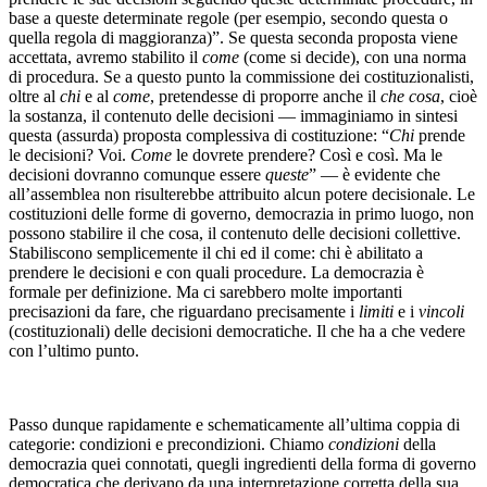
base a queste determinate regole (per esempio, secondo questa o
quella regola di maggioranza)”. Se questa seconda proposta viene
accettata, avremo stabilito il
come
(come si decide), con una norma
di procedura. Se a questo punto la commissione dei costituzionalisti,
oltre al
chi
e al
come
, pretendesse di proporre anche il
che cosa
, cioè
la sostanza, il contenuto delle decisioni — immaginiamo in sintesi
questa (assurda) proposta complessiva di costituzione: “
Chi
prende
le decisioni? Voi.
Come
le dovrete prendere? Così e così. Ma le
decisioni dovranno comunque essere
queste
” — è evidente che
all’assemblea non risulterebbe attribuito alcun potere decisionale. Le
costituzioni delle forme di governo, democrazia in primo luogo, non
possono stabilire il che cosa, il contenuto delle decisioni collettive.
Stabiliscono semplicemente il chi ed il come: chi è abilitato a
prendere le decisioni e con quali procedure. La democrazia è
formale per definizione. Ma ci sarebbero molte importanti
precisazioni da fare, che riguardano precisamente i
limiti
e i
vincoli
(costituzionali) delle decisioni democratiche. Il che ha a che vedere
con l’ultimo punto.
Passo dunque rapidamente e schematicamente all’ultima coppia di
categorie: condizioni e precondizioni. Chiamo
condizioni
della
democrazia quei connotati, quegli ingredienti della forma di governo
democratica che derivano da una interpretazione corretta della sua