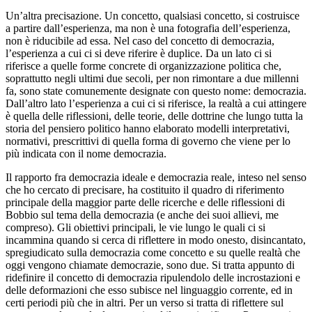
Un’altra precisazione. Un concetto, qualsiasi concetto, si costruisce
a partire dall’esperienza, ma non è una fotografia dell’esperienza,
non è riducibile ad essa. Nel caso del concetto di democrazia,
l’esperienza a cui ci si deve riferire è duplice. Da un lato ci si
riferisce a quelle forme concrete di organizzazione politica che,
soprattutto negli ultimi due secoli, per non rimontare a due millenni
fa, sono state comunemente designate con questo nome: democrazia.
Dall’altro lato l’esperienza a cui ci si riferisce, la realtà a cui attingere
è quella delle riflessioni, delle teorie, delle dottrine che lungo tutta la
storia del pensiero politico hanno elaborato modelli interpretativi,
normativi, prescrittivi di quella forma di governo che viene per lo
più indicata con il nome democrazia.
Il rapporto fra democrazia ideale e democrazia reale, inteso nel senso
che ho cercato di precisare, ha costituito il quadro di riferimento
principale della maggior parte delle ricerche e delle riflessioni di
Bobbio sul tema della democrazia (e anche dei suoi allievi, me
compreso). Gli obiettivi principali, le vie lungo le quali ci si
incammina quando si cerca di riflettere in modo onesto, disincantato,
spregiudicato sulla democrazia come concetto e su quelle realtà che
oggi vengono chiamate democrazie, sono due. Si tratta appunto di
ridefinire il concetto di democrazia ripulendolo delle incrostazioni e
delle deformazioni che esso subisce nel linguaggio corrente, ed in
certi periodi più che in altri. Per un verso si tratta di riflettere sul