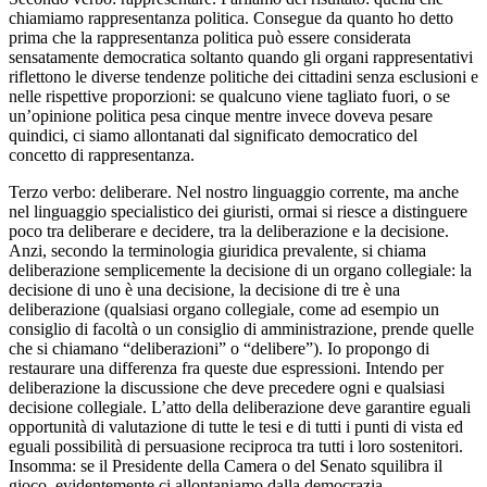
chiamiamo rappresentanza politica. Consegue da quanto ho detto
prima che la rappresentanza politica può essere considerata
sensatamente democratica soltanto quando gli organi rappresentativi
riflettono le diverse tendenze politiche dei cittadini senza esclusioni e
nelle rispettive proporzioni: se qualcuno viene tagliato fuori, o se
un’opinione politica pesa cinque mentre invece doveva pesare
quindici, ci siamo allontanati dal significato democratico del
concetto di rappresentanza.
Terzo verbo: deliberare. Nel nostro linguaggio corrente, ma anche
nel linguaggio specialistico dei giuristi, ormai si riesce a distinguere
poco tra deliberare e decidere, tra la deliberazione e la decisione.
Anzi, secondo la terminologia giuridica prevalente, si chiama
deliberazione semplicemente la decisione di un organo collegiale: la
decisione di uno è una decisione, la decisione di tre è una
deliberazione (qualsiasi organo collegiale, come ad esempio un
consiglio di facoltà o un consiglio di amministrazione, prende quelle
che si chiamano “deliberazioni” o “delibere”). Io propongo di
restaurare una differenza fra queste due espressioni. Intendo per
deliberazione la discussione che deve precedere ogni e qualsiasi
decisione collegiale. L’atto della deliberazione deve garantire eguali
opportunità di valutazione di tutte le tesi e di tutti i punti di vista ed
eguali possibilità di persuasione reciproca tra tutti i loro sostenitori.
Insomma: se il Presidente della Camera o del Senato squilibra il
gioco, evidentemente ci allontaniamo dalla democrazia.