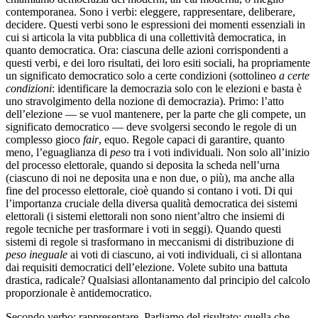
contemporanea. Sono i verbi: eleggere, rappresentare, deliberare,
decidere. Questi verbi sono le espressioni dei momenti essenziali in
cui si articola la vita pubblica di una collettività democratica, in
quanto democratica. Ora: ciascuna delle azioni corrispondenti a
questi verbi, e dei loro risultati, dei loro esiti sociali, ha propriamente
un significato democratico solo a certe condizioni (sottolineo
a certe
condizioni
: identificare la democrazia solo con le elezioni e basta è
uno stravolgimento della nozione di democrazia). Primo: l’atto
dell’elezione — se vuol mantenere, per la parte che gli compete, un
significato democratico — deve svolgersi secondo le regole di un
complesso gioco
fair
, equo. Regole capaci di garantire, quanto
meno, l’eguaglianza di
peso
tra i voti individuali. Non solo all’inizio
del processo elettorale, quando si deposita la scheda nell’urna
(ciascuno di noi ne deposita una e non due, o più), ma anche alla
fine del processo elettorale, cioè quando si contano i voti. Di qui
l’importanza cruciale della diversa qualità democratica dei sistemi
elettorali (i sistemi elettorali non sono nient’altro che insiemi di
regole tecniche per trasformare i voti in seggi). Quando questi
sistemi di regole si trasformano in meccanismi di distribuzione di
peso ineguale
ai voti di ciascuno, ai voti individuali, ci si allontana
dai requisiti democratici dell’elezione. Volete subito una battuta
drastica, radicale? Qualsiasi allontanamento dal principio del calcolo
proporzionale è antidemocratico.
Secondo verbo: rappresentare. Parliamo del risultato: quella che