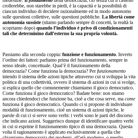
medesime.
Il
fondamento
della democrazia, ciò senza cui il castello
crollerebbe, non starebbe in piedi, è la capacità e la possibilità di
ciascun individuo di decidere razionalmente ed in modo autonomo
sulle questioni collettive, sulle questioni pubbliche.
La libertà come
autonomia sussiste
(stiamo parlando sempre di concetti, la realtà la
scopriamo dopo)
quando l’individuo è privo di condizionamenti
tali che determinino dall’esterno la sua propria volontà.
Passiamo alla seconda coppia:
funzione e funzionamento
. Inverto
l’ordine dei fattori: parliamo prima del funzionamento, sempre in
senso ideale, concettuale. Qual’è il funzionamento della
democrazia? Come funziona la democrazia? Per
funzionamento
intendo il sistema delle azioni tipiche attraverso cui si sviluppa la vita
politica di una collettività, ovvero il sistema di azioni in cui si svolge,
si esplica quello che comunemente chiamiamo il gioco democratico.
Come funziona il gioco democratico? Badate bene: non stiamo
ancora chiedendoci che funzione ha, cioè a che cosa serve, ma
come
funziona il gioco democratico. Quando ci si propone di individuare
modalità di funzionamento, cioè un sistema di azioni tipiche, le
parole di cui ci si serve sono verbi: i verbi sono le parti del discorso
che indicano azioni. Suggerisco dunque di identificare quattro verbi
in cui si esprime il funzionamento tipico di una democrazia. Questa
volta il ragionamento è applicato esclusivamente a quella che
chiamiamo democrazia dei moderni, all’età moderna, o meglio