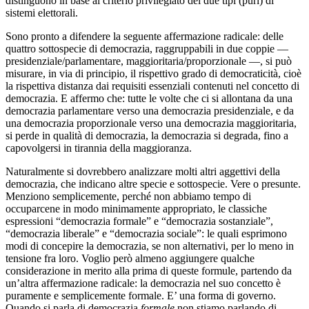
distinguono in base al criterio privilegiato dei due tipi (puri) di
sistemi elettorali.
Sono pronto a difendere la seguente affermazione radicale: delle
quattro sottospecie di democrazia, raggruppabili in due coppie —
presidenziale/parlamentare, maggioritaria/proporzionale —, si può
misurare, in via di principio, il rispettivo grado di democraticità, cioè
la rispettiva distanza dai requisiti essenziali contenuti nel concetto di
democrazia. E affermo che: tutte le volte che ci si allontana da una
democrazia parlamentare verso una democrazia presidenziale, e da
una democrazia proporzionale verso una democrazia maggioritaria,
si perde in qualità di democrazia, la democrazia si degrada, fino a
capovolgersi in tirannia della maggioranza.
Naturalmente si dovrebbero analizzare molti altri aggettivi della
democrazia, che indicano altre specie e sottospecie. Vere o presunte.
Menziono semplicemente, perché non abbiamo tempo di
occuparcene in modo minimamente appropriato, le classiche
espressioni “democrazia formale” e “democrazia sostanziale”,
“democrazia liberale” e “democrazia sociale”: le quali esprimono
modi di concepire la democrazia, se non alternativi, per lo meno in
tensione fra loro. Voglio però almeno aggiungere qualche
considerazione in merito alla prima di queste formule, partendo da
un’altra affermazione radicale: la democrazia nel suo concetto è
puramente e semplicemente formale. E’ una forma di governo.
Quando si parla di democrazia
formale
non stiamo parlando di