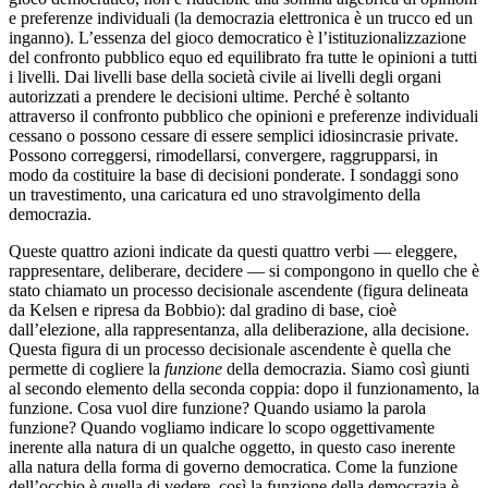
e preferenze individuali (la democrazia elettronica è un trucco ed un
inganno). L’essenza del gioco democratico è l’istituzionalizzazione
del confronto pubblico equo ed equilibrato fra tutte le opinioni a tutti
i livelli. Dai livelli base della società civile ai livelli degli organi
autorizzati a prendere le decisioni ultime. Perché è soltanto
attraverso il confronto pubblico che opinioni e preferenze individuali
cessano o possono cessare di essere semplici idiosincrasie private.
Possono correggersi, rimodellarsi, convergere, raggrupparsi, in
modo da costituire la base di decisioni ponderate. I sondaggi sono
un travestimento, una caricatura ed uno stravolgimento della
democrazia.
Queste quattro azioni indicate da questi quattro verbi — eleggere,
rappresentare, deliberare, decidere — si compongono in quello che è
stato chiamato un processo decisionale ascendente (figura delineata
da Kelsen e ripresa da Bobbio): dal gradino di base, cioè
dall’elezione, alla rappresentanza, alla deliberazione, alla decisione.
Questa figura di un processo decisionale ascendente è quella che
permette di cogliere la
funzione
della democrazia. Siamo così giunti
al secondo elemento della seconda coppia: dopo il funzionamento, la
funzione. Cosa vuol dire funzione? Quando usiamo la parola
funzione? Quando vogliamo indicare lo scopo oggettivamente
inerente alla natura di un qualche oggetto, in questo caso inerente
alla natura della forma di governo democratica. Come la funzione
dell’occhio è quella di vedere, così la funzione della democrazia è