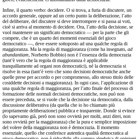
Infine, il quarto verbo: decidere. O si trova, a furia di discutere, un
accordo generale, oppure ad un certo punto la deliberazione, l’atto
del deliberare, del discutere si deve interrompere e si passa ai voti,
cioè si arriva al momento di decidere. Ora, l’atto della decisione, se
vuol mantenere un significato democratico — per la parte che gli
compete, che è un quarto dei momenti essenziali del gioco
democratico —, deve essere sottoposto ad una qualche regola di
maggioranza. Ma la regola di maggioranza (come ha insegnato,
ad
abundantiam
, Norberto Bobbio) non è l’essenza della democrazia
(tant’è vero che la regola di maggioranza è applicabile
tranquillamente ad organi non democratici), né la democrazia si
risolve in essa (tant’è vero che sono decisioni democratiche anche
quelle prese per accordo o per compromesso, allo stesso titolo delle
cosiddette decisioni a maggioranza). In ogni caso, l’applicazione di
una qualche regola di maggioranza, per l’atto finale del processo di
formazione delle normali decisioni democratiche, non può non
essere preceduta, se si vuole che la decisione sia democratica, dalla
discussione deliberativa (da quella che io ho chiamato più
propriamente deliberazione) pubblica e trasparente. Donde si evince
(lo sapevamo già, però non sono ovvietà per molti, anzi direi, non
sono ovvietà per la maggioranza) che la pura e semplice imposizione
del volere della maggioranza non è democrazia. Il momento
essenziale, quello che conferisce autentica qualità democratica al
gioco democratico, non è riducibile alla somma algebrica di opinioni