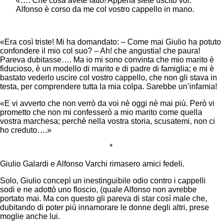
«…. Che cosa avete fatto! Appena siete uscito voi.
Alfonso è corso da me col vostro cappello in mano.
«Era così triste! Mi ha domandato: – Come mai Giulio ha potuto
confondere il mio col suo? – Ah! che angustia! che paura!
Pareva dubitasse…. Ma io mi sono convinta che mio marito è
fiducioso, è un modello di marito e di padre di famiglia; e mi è
bastato vederlo uscire col vostro cappello, che non gli stava in
testa, per comprendere tutta la mia colpa. Sarebbe un’infamia!
«E vi avverto che non verrò da voi nè oggi nè mai più. Però vi
prometto che non mi confesserò a mio marito come quella
vostra marchesa; perchè nella vostra storia, scusatemi, non ci
ho creduto….»
*
Giulio Galardi e Alfonso Varchi rimasero amici fedeli.
Solo, Giulio concepì un inestinguibile odio contro i cappelli
sodi e ne adottò uno floscio, (quale Alfonso non avrebbe
portato mai. Ma con questo gli pareva di star così male che,
dubitando di poter più innamorare le donne degli altri, prese
moglie anche lui.