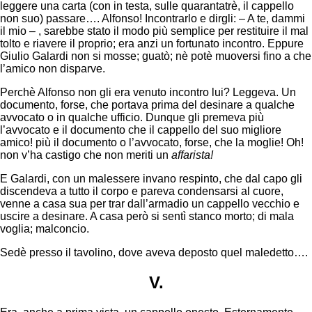
leggere una carta (con in testa, sulle quarantatrè, il cappello
non suo) passare…. Alfonso! Incontrarlo e dirgli: – A te, dammi
il mio – , sarebbe stato il modo più semplice per restituire il mal
tolto e riavere il proprio; era anzi un fortunato incontro. Eppure
Giulio Galardi non si mosse; guatò; nè potè muoversi fino a che
l’amico non disparve.
Perchè Alfonso non gli era venuto incontro lui? Leggeva. Un
documento, forse, che portava prima del desinare a qualche
avvocato o in qualche ufficio. Dunque gli premeva più
l’avvocato e il documento che il cappello del suo migliore
amico! più il documento o l’avvocato, forse, che la moglie! Oh!
non v’ha castigo che non meriti un
affarista!
E Galardi, con un malessere invano respinto, che dal capo gli
discendeva a tutto il corpo e pareva condensarsi al cuore,
venne a casa sua per trar dall’armadio un cappello vecchio e
uscire a desinare. A casa però si sentì stanco morto; di mala
voglia; malconcio.
Sedè presso il tavolino, dove aveva deposto quel maledetto….
V.