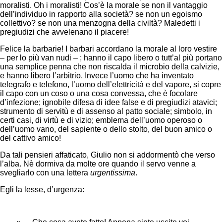
moralisti. Oh i moralisti! Cos’è la morale se non il vantaggio
dell’individuo in rapporto alla società? se non un egoismo
collettivo? se non una menzogna della civiltà? Maledetti i
pregiudizi che avvelenano il piacere!
Felice la barbarie! I barbari accordano la morale al loro vestire
– per lo più van nudi – ; hanno il capo libero o tutt’al più portano
una semplice penna che non riscalda il microbio della calvizie,
e hanno libero l’arbitrio. Invece l’uomo che ha inventato
telegrafo e telefono, l’uomo dell’elettricità e del vapore, si copre
il capo con un coso o una cosa convessa, che è focolare
d’infezione; ignobile difesa di idee false e di pregiudizi atavici;
strumento di servitù e di assenso al patto sociale; simbolo, in
certi casi, di virtù e di vizio; emblema dell’uomo operoso o
dell’uomo vano, del sapiente o dello stolto, del buon amico o
del cattivo amico!
Da tali pensieri affaticato, Giulio non si addormentò che verso
l’alba. Nè dormiva da molte ore quando il servo venne a
svegliarlo con una lettera
urgentissima
.
Egli la lesse, d’urgenza: