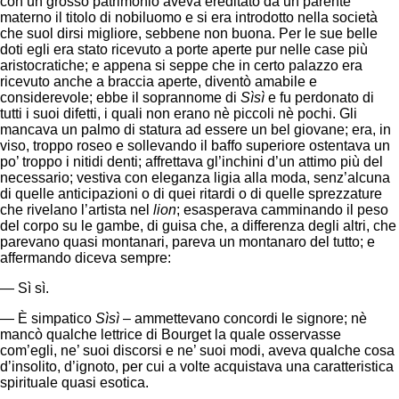
con un grosso patrimonio aveva ereditato da un parente
materno il titolo di nobiluomo e si era introdotto nella società
che suol dirsi migliore, sebbene non buona. Per le sue belle
doti egli era stato ricevuto a porte aperte pur nelle case più
aristocratiche; e appena si seppe che in certo palazzo era
ricevuto anche a braccia aperte, diventò amabile e
considerevole; ebbe il soprannome di
Sìsì
e fu perdonato di
tutti i suoi difetti, i quali non erano nè piccoli nè pochi. Gli
mancava un palmo di statura ad essere un bel giovane; era, in
viso, troppo roseo e sollevando il baffo superiore ostentava un
po’ troppo i nitidi denti; affrettava gl’inchini d’un attimo più del
necessario; vestiva con eleganza ligia alla moda, senz’alcuna
di quelle anticipazioni o di quei ritardi o di quelle sprezzature
che rivelano l’artista nel
lion
; esasperava camminando il peso
del corpo su le gambe, di guisa che, a differenza degli altri, che
parevano quasi montanari, pareva un montanaro del tutto; e
affermando diceva sempre:
— Sì sì.
— È simpatico
Sìsì
– ammettevano concordi le signore; nè
mancò qualche lettrice di Bourget la quale osservasse
com’egli, ne’ suoi discorsi e ne’ suoi modi, aveva qualche cosa
d’insolito, d’ignoto, per cui a volte acquistava una caratteristica
spirituale quasi esotica.