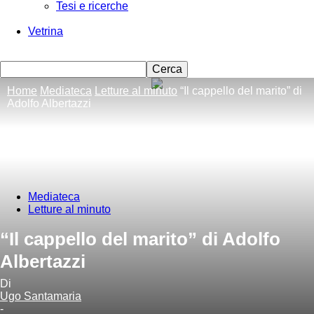
Tesi e ricerche
Vetrina
Home
Mediateca
Letture al minuto
“Il cappello del marito” di
Adolfo Albertazzi
Mediateca
Letture al minuto
“Il cappello del marito” di Adolfo
Albertazzi
Di
Ugo Santamaria
-