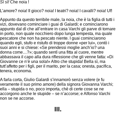
Sì sì!
Che noia !
L’amore? noia! Il gioco? noia! I teatri? noia! I cavalli? noia! Uf!
Appunto da questo terribile male, la noia, che è la figlia di tutti i
vizi, dovevano cominciare i guai di Galardi; e cominciarono
appunto dal dì che all’entrare in casa Varchi gli parve di tornare
in porto, non quale nocchiero dopo lunga tempesta, ma quale
pescatore che non ha pescato niente. I guai cominciarono
quando egli, stufo e ristufo di troppe donne «per lui», contò i
suoi anni e si chiese: «Se prendessi moglie anch’io? una
donna come…?»; quando sentì una fitta al cuore, mentre
abbassava il capo alla dura riflessione che gli venne fatta: «Di
Giovanne ce n’è una sola!» Altro che stupida! Bella sì, ma
tutt’affetto per i figli, per il marito, per la casa; onesta, pacifica,
tenera, economa.
A farla corta, Giulio Galardi s’innamorò senza volere (e fu
veramente il suo primo amore) della signora Giovanna Varchi;
ella – stupida o no, poco importa, chè di certe cose se ne
accorgono anche le stupide – se n’accorse; e Alfonso Varchi
non se ne accorse.
III.