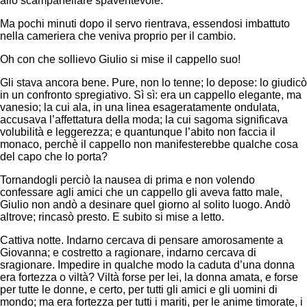
allo scampanellare spaventevole.
Ma pochi minuti dopo il servo rientrava, essendosi imbattuto
nella cameriera che veniva proprio per il cambio.
Oh con che sollievo Giulio si mise il cappello suo!
Gli stava ancora bene. Pure, non lo tenne; lo depose: lo giudicò
in un confronto spregiativo. Sì sì: era un cappello elegante, ma
vanesio; la cui ala, in una linea esageratamente ondulata,
accusava l’affettatura della moda; la cui sagoma significava
volubilità e leggerezza; e quantunque l’abito non faccia il
monaco, perchè il cappello non manifesterebbe qualche cosa
del capo che lo porta?
Tornandogli perciò la nausea di prima e non volendo
confessare agli amici che un cappello gli aveva fatto male,
Giulio non andò a desinare quel giorno al solito luogo. Andò
altrove; rincasò presto. E subito si mise a letto.
Cattiva notte. Indarno cercava di pensare amorosamente a
Giovanna; e costretto a ragionare, indarno cercava di
sragionare. Impedire in qualche modo la caduta d’una donna
era fortezza o viltà? Viltà forse per lei, la donna amata, e forse
per tutte le donne, e certo, per tutti gli amici e gli uomini di
mondo; ma era fortezza per tutti i mariti, per le anime timorate, i