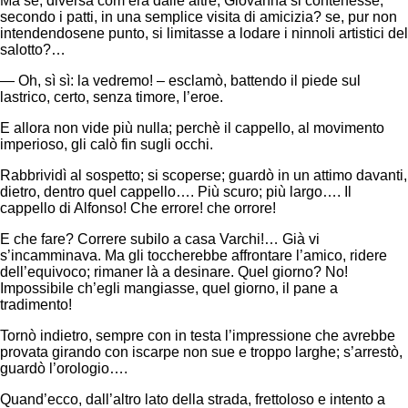
Ma se, diversa com’era dalle altre, Giovanna si contenesse,
secondo i patti, in una semplice visita di amicizia? se, pur non
intendendosene punto, si limitasse a lodare i ninnoli artistici del
salotto?…
— Oh, sì sì: la vedremo! – esclamò, battendo il piede sul
lastrico, certo, senza timore, l’eroe.
E allora non vide più nulla; perchè il cappello, al movimento
imperioso, gli calò fin sugli occhi.
Rabbrividì al sospetto; si scoperse; guardò in un attimo davanti,
dietro, dentro quel cappello…. Più scuro; più largo…. Il
cappello di Alfonso! Che errore! che orrore!
E che fare? Correre subilo a casa Varchi!… Già vi
s’incamminava. Ma gli toccherebbe affrontare l’amico, ridere
dell’equivoco; rimaner là a desinare. Quel giorno? No!
Impossibile ch’egli mangiasse, quel giorno, il pane a
tradimento!
Tornò indietro, sempre con in testa l’impressione che avrebbe
provata girando con iscarpe non sue e troppo larghe; s’arrestò,
guardò l’orologio….
Quand’ecco, dall’altro lato della strada, frettoloso e intento a