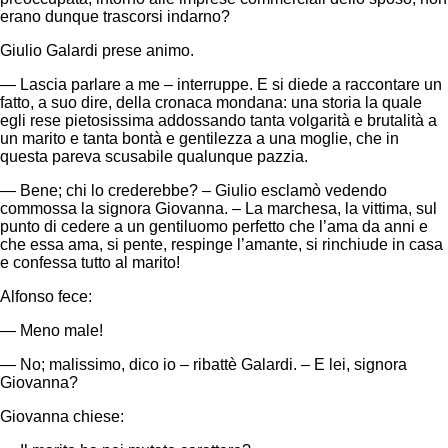
erano dunque trascorsi indarno?
Giulio Galardi prese animo.
— Lascia parlare a me – interruppe. E si diede a raccontare un
fatto, a suo dire, della cronaca mondana: una storia la quale
egli rese pietosissima addossando tanta volgarità e brutalità a
un marito e tanta bontà e gentilezza a una moglie, che in
questa pareva scusabile qualunque pazzia.
— Bene; chi lo crederebbe? – Giulio esclamò vedendo
commossa la signora Giovanna. – La marchesa, la vittima, sul
punto di cedere a un gentiluomo perfetto che l’ama da anni e
che essa ama, si pente, respinge l’amante, si rinchiude in casa
e confessa tutto al marito!
Alfonso fece:
— Meno male!
— No; malissimo, dico io – ribattè Galardi. – E lei, signora
Giovanna?
Giovanna chiese: