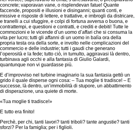
concrete; vaporavan vane, o risplendevan fatue! Quante
faccende, propositi e illusioni e disinganni; quanti conti, e
missive e risposte di lettere, e trattative, e imbrogli da districare,
e tranelli a cui sfuggire, e colpi di fortuna avversa o buona, e
contrattempi, e questioni e contratti, e crediti e debiti! Tutte le
commozioni e le vicende d’un uomo d’affari che si consuma la
vita per lucro; tutti gli affanni di un uomo in balìa ora della
propria testa ora della sorte, e involto nelle complicazioni del
commercio e delle industrie; tutti i gaudi che generano
l’operosità e la fede; tutto ciò, in tumulto, aggiravasi là dentro,
turbinava agli occhi e alla fantasia di Giulio Galardi,
quantunque non vi guardasse più.
E d’improvviso nel turbine imaginario la sua fantasia gettò un
grido il quale disperse ogni cosa: – Tua moglie ti tradisce! – E
successe, là dentro, un’immobilità di stupore, un abbattimento
di disperazione, una quiete di morte.
«Tua moglie ti tradisce!»
E tutto era finito!
Perchè, per chi, tanti lavori? tanti triboli? tante angustie? tanti
sforzi? Per la famiglia; per i figlioli.