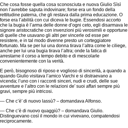
Che cosa fosse quella cosa sconosciuta e nuova Giulio Sìsì
non l’avrebbe saputa indovinare; forse era un fondo della
rettitudine paterna, che gli restava dalla prima educazione. O
forse era l’abilità con cui diceva le bugie. Essendosi accorto
che la bugia è l’arma delle donne d’ogni ceto, egli disarmava le
signore aristocratiche con invenzioni più verosimili e opportune
di quelle che usavano gli altri per vincerle od esse per
resistere, e in tal modo divenne presto un corteggiatore
fortunato. Ma se per lui una donna tirava l’altra come le ciliege,
anche per lui una bugia tirava l’altra; onde la fatica di
arrestarne il corso a tempo debito e di mescolarle
convenientemente con la verità.
E però, bisognoso di riposo e voglioso di sincerità, a quando a
quando Giulio visitava l’amico Varchi e si distraevano a
vicenda; l’uno con i racconti sinceri, nudi e crudi, delle sue
avventure e l’altro con le relazioni de’ suoi affari sempre più
gravi, sempre più intricosi.
— Che c’è’ di nuovo lassù? – domandava Alfonso.
— Che c’è di nuovo quaggiù? – domandava Giulio.
Distinguevano così il mondo in cui vivevano, compatendosi
reciprocamente.