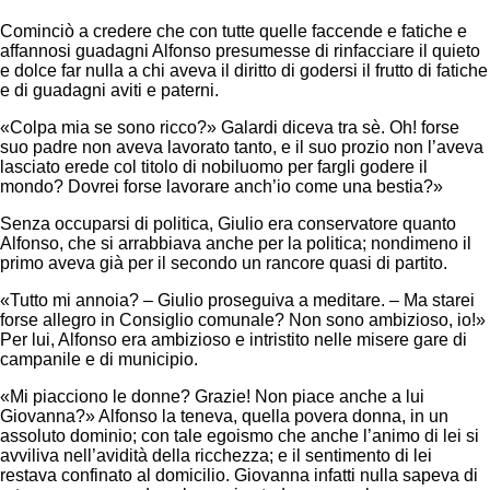
Cominciò a credere che con tutte quelle faccende e fatiche e
affannosi guadagni Alfonso presumesse di rinfacciare il quieto
e dolce far nulla a chi aveva il diritto di godersi il frutto di fatiche
e di guadagni aviti e paterni.
«Colpa mia se sono ricco?» Galardi diceva tra sè. Oh! forse
suo padre non aveva lavorato tanto, e il suo prozio non l’aveva
lasciato erede col titolo di nobiluomo per fargli godere il
mondo? Dovrei forse lavorare anch’io come una bestia?»
Senza occuparsi di politica, Giulio era conservatore quanto
Alfonso, che si arrabbiava anche per la politica; nondimeno il
primo aveva già per il secondo un rancore quasi di partito.
«Tutto mi annoia? – Giulio proseguiva a meditare. – Ma starei
forse allegro in Consiglio comunale? Non sono ambizioso, io!»
Per lui, Alfonso era ambizioso e intristito nelle misere gare di
campanile e di municipio.
«Mi piacciono le donne? Grazie! Non piace anche a lui
Giovanna?» Alfonso la teneva, quella povera donna, in un
assoluto dominio; con tale egoismo che anche l’animo di lei si
avviliva nell’avidità della ricchezza; e il sentimento di lei
restava confinato al domicilio. Giovanna infatti nulla sapeva di