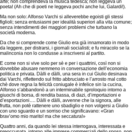
arte; non comprendeva la musica tedesca; non leggeva un
poeta! (Ah che di poeti ne leggeva pochi anche lui, Galardi!).
Ma non solo: Alfonso Varchi si alleverebbe egoisti gli stessi
figlioli; senza entusiasmi per idealità superiori alla vita comune;
senza intendimenti dei maggiori problemi che turbano la
società moderna.
Da che si comprende come Giulio era già innamorato in modo
da leggere, per distrarsi, i giornali socialisti; e fu miracolo se la
malinconia non lo condusse a inscriversi al partito.
E come non si vive solo per sè e per i quattrini, così non si
dovrebbe abusare nemmeno in conversazione dell’economia
politica e privata. Dàlli e dàlli, una sera in cui Giulio desinava
dai Varchi, riflettendo sul fritto abbruciato e l’arrosto mal cotto
chè dove regna la felicità coniugale è infelice sin la cucina,
Alfonso s’abbandonò a un interminabile sproloquio intorno a
giuochi di borsa, di rendita bassa, di dazi, d’importazioni e
d’esportazioni…. Dàlli e dàlli, avvenne che la signora, alle
frutta, non potè rattenere uno sbadiglio e non volgersi a Giulio
con uno sguardo e un sorriso che significavano: «Gran
brav’omo mio marito! ma che seccatura!»
Quattro anni, da quando lei stessa interrogava, interessata e
preoccupata, intorno alle imprese commerciali dello sposo, non