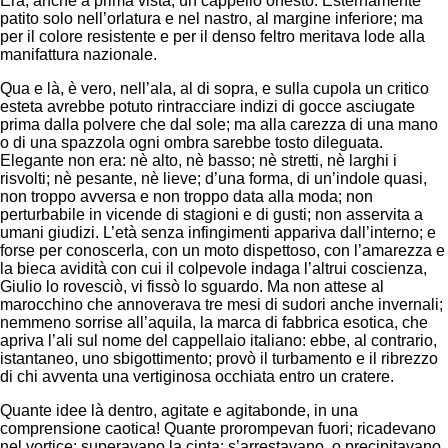
Era, anche a prima vista, un cappello onesto. Esternamente
patito solo nell’orlatura e nel nastro, al margine inferiore; ma
per il colore resistente e per il denso feltro meritava lode alla
manifattura nazionale.
Qua e là, è vero, nell’ala, al di sopra, e sulla cupola un critico
esteta avrebbe potuto rintracciare indizi di gocce asciugate
prima dalla polvere che dal sole; ma alla carezza di una mano
o di una spazzola ogni ombra sarebbe tosto dileguata.
Elegante non era: nè alto, nè basso; nè stretti, nè larghi i
risvolti; nè pesante, nè lieve; d’una forma, di un’indole quasi,
non troppo avversa e non troppo data alla moda; non
perturbabile in vicende di stagioni e di gusti; non asservita a
umani giudizi. L’età senza infingimenti appariva dall’interno; e
forse per conoscerla, con un moto dispettoso, con l’amarezza e
la bieca avidità con cui il colpevole indaga l’altrui coscienza,
Giulio lo rovesciò, vi fissò lo sguardo. Ma non attese al
marocchino che annoverava tre mesi di sudori anche invernali;
nemmeno sorrise all’aquila, la marca di fabbrica esotica, che
apriva l’ali sul nome del cappellaio italiano: ebbe, al contrario,
istantaneo, uno sbigottimento; provò il turbamento e il ribrezzo
di chi avventa una vertiginosa occhiata entro un cratere.
Quante idee là dentro, agitate e agitabonde, in una
comprensione caotica! Quante prorompevan fuori; ricadevano
nel vortice; superavano la cinta; s’arrestavano, o precipitavano