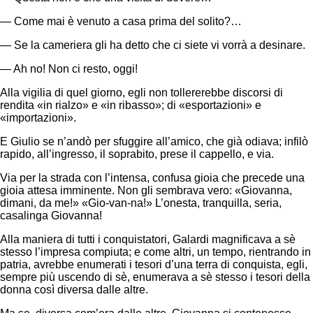
— Come mai è venuto a casa prima del solito?…
— Se la cameriera gli ha detto che ci siete vi vorrà a desinare.
— Ah no! Non ci resto, oggi!
Alla vigilia di quel giorno, egli non tollererebbe discorsi di
rendita «in rialzo» e «in ribasso»; di «esportazioni» e
«importazioni».
E Giulio se n’andò per sfuggire all’amico, che già odiava; infilò
rapido, all’ingresso, il soprabito, prese il cappello, e via.
Via per la strada con l’intensa, confusa gioia che precede una
gioia attesa imminente. Non gli sembrava vero: «Giovanna,
dimani, da me!» «Gio-van-na!» L’onesta, tranquilla, seria,
casalinga Giovanna!
Alla maniera di tutti i conquistatori, Galardi magnificava a sè
stesso l’impresa compiuta; e come altri, un tempo, rientrando in
patria, avrebbe enumerati i tesori d’una terra di conquista, egli,
sempre più uscendo di sè, enumerava a sè stesso i tesori della
donna così diversa dalle altre.