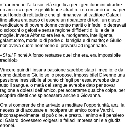
«Tradire» nell’alta società significa per i gentiluomini «tradire
un amico» e per le gentildonne «tradire con un amico»; ma per
quel fondo di rettitudine che gli rimaneva, al traditore Galardi
fino allora era parso di essere un riparatore di torti, un giusto
vendicatore di povere donne contro mariti o infedeli o depravati
o sciocchi o gelosi e senza ragione diffidenti di lui e della
moglie. Invece Alfonso era leale, morigerato, intelligente,
galantuomo, modello di padre di famiglia e di marito; e Giulio
non aveva cuore nemmeno di provarsi ad ingannarlo.
«
Sì sì!
Finchè Alfonso restasse quel che era, era impossibile
tradirlo!»
Vincere quindi l’insana passione sarebbe stato il meglio; e da
uomo dabbene Giulio se lo propose. Impossibile! Divenne una
passione irresistibile al punto ch’egli per essa avrebbe dato
tutto il sangue, o metà del sangue avrebbe dato per trovar
ragione a dolersi dell’amico, per accertarne qualche colpa, per
scoprire difetti che spiacessero anche a Giovanna.
Ora si comprende che arrivato a meditare l’opportunità, anzi la
necessità di accusare e incolpare un amico come Varchi,
inconsapevolmente, si può dire, e presto, l’animo e il pensiero
di Galardi dovessero volgersi a fallaci impressioni e a giudizi
erronei.