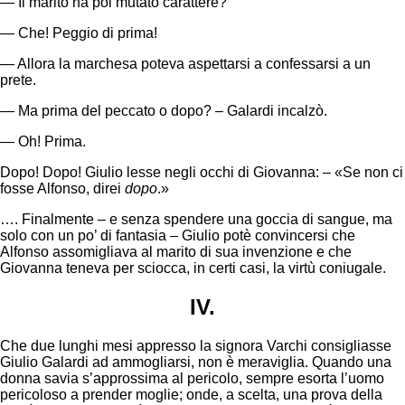
— Il marito ha poi mutato carattere?
— Che! Peggio di prima!
— Allora la marchesa poteva aspettarsi a confessarsi a un
prete.
— Ma prima del peccato o dopo? – Galardi incalzò.
— Oh! Prima.
Dopo! Dopo! Giulio lesse negli occhi di Giovanna: – «Se non ci
fosse Alfonso, direi
dopo
.»
…. Finalmente – e senza spendere una goccia di sangue, ma
solo con un po’ di fantasia – Giulio potè convincersi che
Alfonso assomigliava al marito di sua invenzione e che
Giovanna teneva per sciocca, in certi casi, la virtù coniugale.
IV.
Che due lunghi mesi appresso la signora Varchi consigliasse
Giulio Galardi ad ammogliarsi, non è meraviglia. Quando una
donna savia s’approssima al pericolo, sempre esorta l’uomo
pericoloso a prender moglie; onde, a scelta, una prova della