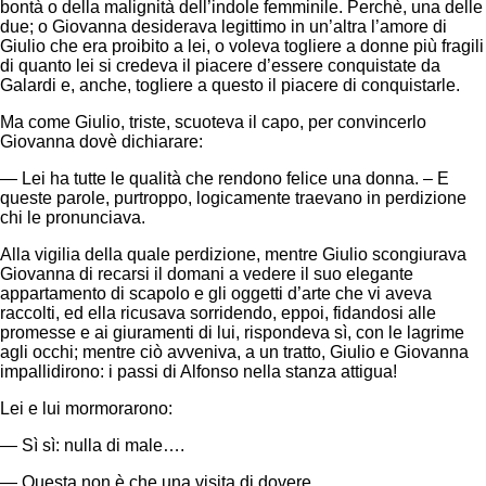
bontà o della malignità dell’indole femminile. Perchè, una delle
due; o Giovanna desiderava legittimo in un’altra l’amore di
Giulio che era proibito a lei, o voleva togliere a donne più fragili
di quanto lei si credeva il piacere d’essere conquistate da
Galardi e, anche, togliere a questo il piacere di conquistarle.
Ma come Giulio, triste, scuoteva il capo, per convincerlo
Giovanna dovè dichiarare:
— Lei ha tutte le qualità che rendono felice una donna. – E
queste parole, purtroppo, logicamente traevano in perdizione
chi le pronunciava.
Alla vigilia della quale perdizione, mentre Giulio scongiurava
Giovanna di recarsi il domani a vedere il suo elegante
appartamento di scapolo e gli oggetti d’arte che vi aveva
raccolti, ed ella ricusava sorridendo, eppoi, fidandosi alle
promesse e ai giuramenti di lui, rispondeva sì, con le lagrime
agli occhi; mentre ciò avveniva, a un tratto, Giulio e Giovanna
impallidirono: i passi di Alfonso nella stanza attigua!
Lei e lui mormorarono:
— Sì sì: nulla di male….
— Questa non è che una visita di dovere…