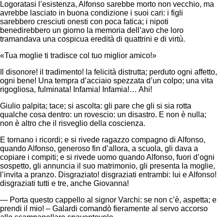
Logoratasi l’esistenza, Alfonso sarebbe morto non vecchio, ma
avrebbe lasciato in buona condizione i suoi cari: i figli
sarebbero cresciuti onesti con poca fatica; i nipoti
benedirebbero un giorno la memoria dell’avo che loro
tramandava una cospicua eredità di quattrini e di virtù.
«Tua moglie ti tradisce col tuo miglior amico!»
Il disonore! il tradimento! la felicità distrutta; perduto ogni affetto,
ogni bene! Una tempra d’acciaio spezzata d’un colpo; una vita
rigogliosa, fulminata! Infamia! Infamia!… Ahi!
Giulio palpita; tace; si ascolta: gli pare che gli si sia rotta
qualche cosa dentro: un rovescio: un disastro. E non è nulla;
non è altro che il risveglio della coscienza.
E tornano i ricordi; e si rivede ragazzo compagno di Alfonso,
quando Alfonso, generoso fin d’allora, a scuola, gli dava a
copiare i compiti; e si rivede uomo quando Alfonso, fuori d’ogni
sospetto, gli annuncia il suo matrimonio, gli presenta la moglie,
l’invita a pranzo. Disgraziato! disgraziati entrambi: lui e Alfonso!
disgraziati tutti e tre, anche Giovanna!
— Porta questo cappello al signor Varchi: se non c’è, aspetta; e
prendi il mio! – Galardi comandò fieramente al servo accorso