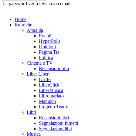
La password verrà inviata via email.
Home
Rubriche
Attualità
Eventi
HyperPolis
Opinioni
Pagina Tre
Politica
Cinema e TV
Recensioni film
Liber Liber
Griffo
LiberClick
LiberMusica
Libro parlato
Manuzio
Progetto Teatro
Libri
Recensioni libri
Segnalazioni fumetti
Segnalazioni libri
Musica