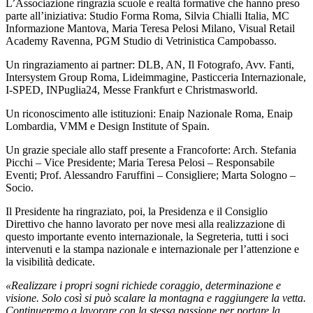
L’Associazione ringrazia scuole e realtà formative che hanno preso
parte all’iniziativa: Studio Forma Roma, Silvia Chialli Italia, MC
Informazione Mantova, Maria Teresa Pelosi Milano, Visual Retail
Academy Ravenna, PGM Studio di Vetrinistica Campobasso.
Un ringraziamento ai partner: DLB, AN, Il Fotografo, Avv. Fanti,
Intersystem Group Roma, Lideimmagine, Pasticceria Internazionale,
I-SPED, INPuglia24, Messe Frankfurt e Christmasworld.
Un riconoscimento alle istituzioni: Enaip Nazionale Roma, Enaip
Lombardia, VMM e Design Institute of Spain.
Un grazie speciale allo staff presente a Francoforte: Arch. Stefania
Picchi – Vice Presidente; Maria Teresa Pelosi – Responsabile
Eventi; Prof. Alessandro Faruffini – Consigliere; Marta Sologno –
Socio.
Il Presidente ha ringraziato, poi, la Presidenza e il Consiglio
Direttivo che hanno lavorato per nove mesi alla realizzazione di
questo importante evento internazionale, la Segreteria, tutti i soci
intervenuti e la stampa nazionale e internazionale per l’attenzione e
la visibilità dedicate.
«Realizzare i propri sogni richiede coraggio, determinazione e
visione. Solo così si può scalare la montagna e raggiungere la vetta.
Continueremo a lavorare con la stessa passione per portare la