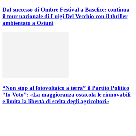
Dal successo di Ombre Festival a Baselice: continua
il tour nazionale di Luigi Del Vecchio con il thriller
ambientato a Ostuni
“Non stop al fotovoltaico a terra” il Partito Politico
“Io Voto”: «La maggioranza ostacola le rinnovabili
e limita la libertà di scelta degli agricoltori»