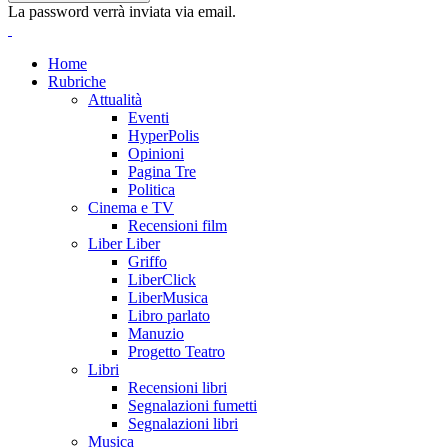
La password verrà inviata via email.
Home
Rubriche
Attualità
Eventi
HyperPolis
Opinioni
Pagina Tre
Politica
Cinema e TV
Recensioni film
Liber Liber
Griffo
LiberClick
LiberMusica
Libro parlato
Manuzio
Progetto Teatro
Libri
Recensioni libri
Segnalazioni fumetti
Segnalazioni libri
Musica