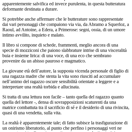
apparentemente salvifica ed invece purulenta, in questa butteratura
deformante destinata a durare.
Si potrebbe anche affermare che le butterature sono rappresentate
dai vari personaggi che compaiono via via, da Abramo a Squerloz, a
Raoul, ad Antoine, a Edera, a Primerose: segni, ossia, di un umore
intimo avvilito, inquieto e malato.
Il libro si compone di schede, frammenti, meglio ancora di una
specie di mozziconi che paiono slabbrature intrise di una visceralità
buia e insieme lirica: di una voce, di una eco che sembrano
provenire da un abisso pauroso e magmatico.
La giovane età dell’autore, la supposta vicenda personale di figlio di
una ragazza madre che stenta la vita sono riusciti ad accumulare
nell’animo del ragazzo oscure sensibilità orientate a leggere e a
interpretare una realtà torbida e allucinata.
Si tratta di una lettura non facile – tanto quella del ragazzo quanto
quella del lettore -, densa di sovrapposizioni scaturenti da una
matrice combattuta tra il sacrificio di sé e il desiderio di una rivincita,
quasi di una vendetta, sulla vita.
La realtà è apparentemente tale; di fatto subisce la trasfigurazione di
un onirismo liberatorio, al punto che perfino i personaggi veri ne