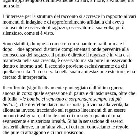
figura appartengono definitivamente ad altri, a Fiore, a Antoine, ma
non solo.
L’interesse per la struttura del racconto si accresce in rapporto ai vari
momenti di indagine e di approfondimento affidati a chi aveva
conosciuto e osservato il ragazzo, osservatore a sua volta, però
silenzioso, come si è visto.
Sono stabiliti, dunque – come con un separatore tra il prima e il
dopo – due approcci distinti e complementari onde pervenire alla
conoscenza del ragazzo. Il primo è diretto: il ragazzo è in vita e si
manifesta nella sua crescita, è osservato ma sta pure lui osservando
dentro e intorno a sé. Il secondo proviene esclusivamente da chi
quella crescita l’ha osservata nella sua manifestazione esteriore, e ha
cercato di interpretarla.
Il confronto (significativamente punteggiato dall’ultima guerra
ancora in corso quale espressione di paura e di insicurezza, oltre che
di follia: «
le bombe ci venivano a sorprendere sempre sul più
bello.»
), che dovrebbe darci una risposta più vicina alla verità, la
allontana invece, tracciando sul ragazzo lineamenti di un essere
umano trasfigurato, al limite tanto di un sogno quanto di una
evanescente e misteriosa irrealtà. Si ha la sensazione di esserci
trasferiti altrove, in un’altra vita, di cui non conosciamo le regole,
che pure ci attraggono e ci incuriosiscono.