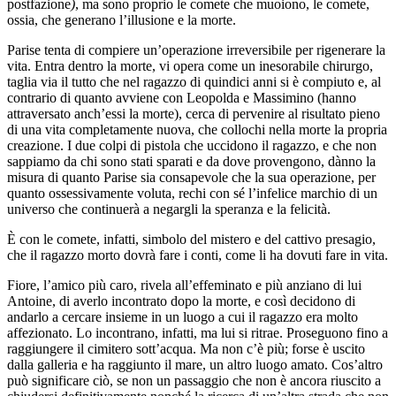
postfazione
)
, ma sono proprio le comete che muoiono, le comete,
ossia, che generano l’illusione e la morte.
Parise tenta di compiere un’operazione irreversibile per rigenerare la
vita. Entra dentro la morte, vi opera come un inesorabile chirurgo,
taglia via il tutto che nel ragazzo di quindici anni si è compiuto e, al
contrario di quanto avviene con Leopolda e Massimino (hanno
attraversato anch’essi la morte), cerca di pervenire al risultato pieno
di una vita completamente nuova, che collochi nella morte la propria
creazione. I due colpi di pistola che uccidono il ragazzo, e che non
sappiamo da chi sono stati sparati e da dove provengono, dànno la
misura di quanto Parise sia consapevole che la sua operazione, per
quanto ossessivamente voluta, rechi con sé l’infelice marchio di un
universo che continuerà a negargli la speranza e la felicità.
È con le comete, infatti, simbolo del mistero e del cattivo presagio,
che il ragazzo morto dovrà fare i conti, come li ha dovuti fare in vita.
Fiore, l’amico più caro, rivela all’effeminato e più anziano di lui
Antoine, di averlo incontrato dopo la morte, e così decidono di
andarlo a cercare insieme in un luogo a cui il ragazzo era molto
affezionato. Lo incontrano, infatti, ma lui si ritrae. Proseguono fino a
raggiungere il cimitero sott’acqua. Ma non c’è più; forse è uscito
dalla galleria e ha raggiunto il mare, un altro luogo amato. Cos’altro
può significare ciò, se non un passaggio che non è ancora riuscito a