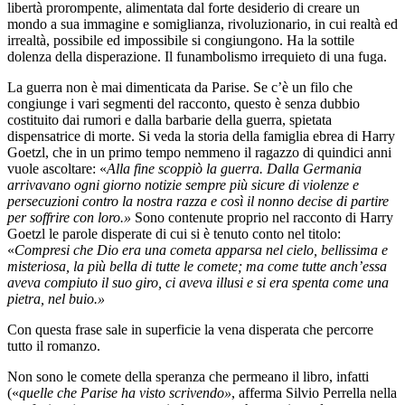
libertà prorompente, alimentata dal forte desiderio di creare un
mondo a sua immagine e somiglianza, rivoluzionario, in cui realtà ed
irrealtà, possibile ed impossibile si congiungono. Ha la sottile
dolenza della disperazione. Il funambolismo irrequieto di una fuga.
La guerra non è mai dimenticata da Parise. Se c’è un filo che
congiunge i vari segmenti del racconto, questo è senza dubbio
costituito dai rumori e dalla barbarie della guerra, spietata
dispensatrice di morte. Si veda la storia della famiglia ebrea di Harry
Goetzl, che in un primo tempo nemmeno il ragazzo di quindici anni
vuole ascoltare: «
Alla fine scoppiò la guerra. Dalla Germania
arrivavano ogni giorno notizie sempre più sicure di violenze e
persecuzioni contro la nostra razza e così il nonno decise di partire
per soffrire con loro.»
Sono contenute proprio nel racconto di Harry
Goetzl le parole disperate di cui si è tenuto conto nel titolo:
«
Compresi che Dio era una cometa apparsa nel cielo, bellissima e
misteriosa, la più bella di tutte le comete; ma come tutte anch’essa
aveva compiuto il suo giro, ci aveva illusi e si era spenta come una
pietra, nel buio.»
Con questa frase sale in superficie la vena disperata che percorre
tutto il romanzo.
Non sono le comete della speranza che permeano il libro, infatti
(«
quelle che Parise ha visto scrivendo»
, afferma Silvio Perrella nella