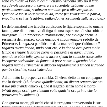
sono coinvolti: «
Dopo la cena il cugino raccontò allo zio il fatto
sgradevole successo in camera e il sacerdote, sebbene udisse
perfettamente tutto, sembrava non dare peso alle sue parole.
Quando lo zio si volse verso di lui, come per rivolgergli la parola,
impallidì e strinse le labbra, ballando nervosamente sulla seggiola.»
Le deformazioni che talvolta colpiscono le figure soprattutto umane
fanno parte di un tentativo di fuga da una esperienza di vita subita e
travagliata. È un processo di maturazione, che avvolge anche la
sessualità del ragazzo, come quando è circonvenuto e sedotto da
Primerose, la ragazza paralitica, e dalla madre di quest’ultima: «
Il
ragazzo aveva freddo, nudo com’era, e la donna occupava molto
tempo a slegare le scarpe piene di passanti e di ganci. Infine,
quando le ebbe tolte, spense la luce e sfilata la camicia scese sotto
le coperte coricandosi di fianco: si pose contro il grembo i due
ragazzi nudi e Primerose si allacciò rapidamente a lui con le fredde
gambe stecchite, rabbrividendo.»
Ad un tratto la prospettiva cambia. Ci viene detto da un compagno
che lo ricorda («
Lui aveva quindici anni; mi diceva sempre che ero
il suo più grande amico.»
), che il ragazzo senza nome è morto
(«
Vidi quegli occhi per l’ultima volta qualche ora prima che lo
portassero in cimitero.»
)
Con questa morte, gli occhi che si interrogano attraversando la sua