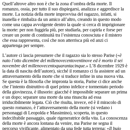
Quell’altrove altro non è che la zona d’ombra della morte. Il
romanzo, ossia, per tutto il suo dispiegarsi, analizza e aggredisce la
morte. La notizia della morte improvvisa del ragazzo, infatti, si
inanella e rimbalza da un amico all’altro, creando in questo modo
come una cappa avvolgente dentro la quale si cerca di imprigionare
la morte: per non fuggirla più, per studiarla, per capirla e forse per
creare un ponte di continuità tra l’esistenza conosciuta e il mistero
che essa rappresenta, così che non atterrisca più ed anzi ci
appartenga per sempre.
L’autore ci lascia presumere che il ragazzo sia lo stesso Parise («
è
nato l’otto dicembre del millenovecentoventinove ed è morto il sei
novembre del millenovecentoquarantacinque.»
L’8 dicembre 1929 è
la data di nascita dell’autore), sicché il romanzo ci fa assistere ad un
attraversamento della morte che si traduce infine in una nuova vita.
Se questa è la filosofia che impronta la storia, Parise ci dice anche
che l’intento distruttivo di quel primo infelice e tormentato periodo
della giovinezza, è illusorio: giacché è impossibile separare un prima
e un dopo; separare una morte da una rinascita ad essa
irriducibilmente legata. Ciò che risulta, invece, ed è il miracolo di
questo romanzo, è l’attraversamento della morte (si vedano i
personaggi di Leopolda e Massimino), scoperta, in questo
indecifrabile passaggio, quale rigeneratrice della vita. La conoscenza
della morte è ancora lontana da venire, ma Parise ne segna il
percorso vivificante, alimentato da una fede tutta terrena: «
Il buio