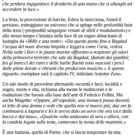
che perdura ingigantisce il desiderio di una mano che si allunghi ad
accendere la luce.»
La festa, la processione di barche, Edera la stracciona, Amed il
persiano, tratteggiano un universo che si spinge nelle profondità buie
della terra («
profondità sanguigne venate di sibili e modulazioni»
) e
allo stesso tempo s’innalza nella luce di un sogno abbacinato di
lusinghe da «
Mille e una notte
»: «
Da questo punto fino a Bagdad
l’acqua del mare diventa limpida e leggera come l’aria, vedrai.
Nella notte i fiori e le piante marine affiorano a respirare gli odori
della primavera terrestre che sale da Bagdad, sfumati dai giardini;
fra gi intrecci dei rami e delle barbe fluenti sono nascosti i pesci
dalle pinne dorate e vibranti che producono musiche.»
A questo
riguardo, esemplare sarà il capitolo IV, intitolato Antoine Zeno.
Un tale modo di procedere alternando oscurità e luce, lucidità e
sogno, morte e vita, richiama alla mente le malinconie e le
esaltazioni che furono alla base dell’arte di Federico Fellini. Ma
anche Magritte: «
Oppure, all’ospedale, una monaca passa davanti
al letto di una donna e vede che quella non si muove più; due ore fa
continuava a lagnarsi e lei le aveva dato un uovo che ora esce dalla
bocca e dal naso», «Qualche volta andavano di sera e allora, con
la candela legata sulla testa, cantavano la nenia delle mummie.»
È una fantasia, quella di Parise, che si lascia trasportare da una