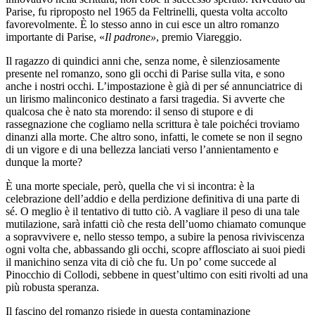
Parise, fu riproposto nel 1965 da Feltrinelli, questa volta accolto
favorevolmente. È lo stesso anno in cui esce un altro romanzo
importante di Parise, «
Il padrone»
, premio Viareggio.
Il ragazzo di quindici anni che, senza nome, è silenziosamente
presente nel romanzo, sono gli occhi di Parise sulla vita, e sono
anche i nostri occhi. L’impostazione è già di per sé annunciatrice di
un lirismo malinconico destinato a farsi tragedia. Si avverte che
qualcosa che è nato sta morendo: il senso di stupore e di
rassegnazione che cogliamo nella scrittura è tale poichéci troviamo
dinanzi alla morte. Che altro sono, infatti, le comete se non il segno
di un vigore e di una bellezza lanciati verso l’annientamento e
dunque la morte?
È una morte speciale, però, quella che vi si incontra: è la
celebrazione dell’addio e della perdizione definitiva di una parte di
sé. O meglio è il tentativo di tutto ciò. A vagliare il peso di una tale
mutilazione, sarà infatti ciò che resta dell’uomo chiamato comunque
a sopravvivere e, nello stesso tempo, a subire la penosa riviviscenza
ogni volta che, abbassando gli occhi, scopre afflosciato ai suoi piedi
il manichino senza vita di ciò che fu. Un po’ come succede al
Pinocchio di Collodi, sebbene in quest’ultimo con esiti rivolti ad una
più robusta speranza.
Il fascino del romanzo risiede in questa contaminazione