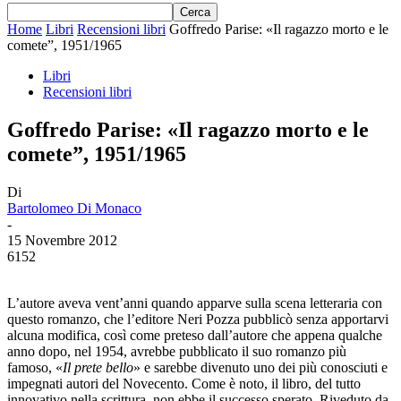
Home
Libri
Recensioni libri
Goffredo Parise: «Il ragazzo morto e le
comete”, 1951/1965
Libri
Recensioni libri
Goffredo Parise: «Il ragazzo morto e le
comete”, 1951/1965
Di
Bartolomeo Di Monaco
-
15 Novembre 2012
6152
L’autore aveva vent’anni quando apparve sulla scena letteraria con
questo romanzo, che l’editore Neri Pozza pubblicò senza apportarvi
alcuna modifica, così come preteso dall’autore che appena qualche
anno dopo, nel 1954, avrebbe pubblicato il suo romanzo più
famoso, «
Il prete bello
» e sarebbe divenuto uno dei più conosciuti e
impegnati autori del Novecento. Come è noto, il libro, del tutto
innovativo nella scrittura, non ebbe il successo sperato. Riveduto da