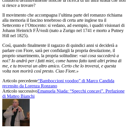
chiudersi definitivamente nonché la ricerca di un’altra strada che non
si riesce a trovare?
Il movimento che accompagna l’ultima parte del romanzo richiama
alla memoria il fascino tenebroso di certa arte inglese tra il
Settecento e l’Ottocento: si vedano, ad esempio, i quadri visionari di
Johann Heinrich FÃ¼ssli (nato a Zurigo nel 1741 e morto a Putney
Hill nel 1825).
Così, quando finalmente il ragazzo di quindici anni si deciderà a
parlare con Fiore, sarà per confidargli la propria desolazione, il
proprio smarrimento, la propria solitudine: «
sai cosa succederà a
noi? Io andrò per i fatti miei, come hanno fatto tanti altri prima di
me, e tu troverai un altro amico. Certo che lo troverai, e questa
volta non morirà così presto. Ciao Fiore.»
Articolo precedente
“Bamboccioni voodoo” di Marco Candida
recensito da Lorenza Ronzano
Articolo successivo
Emanuela Niada: “Specchi concavi”. Prefazione
di Matteo Bianchi