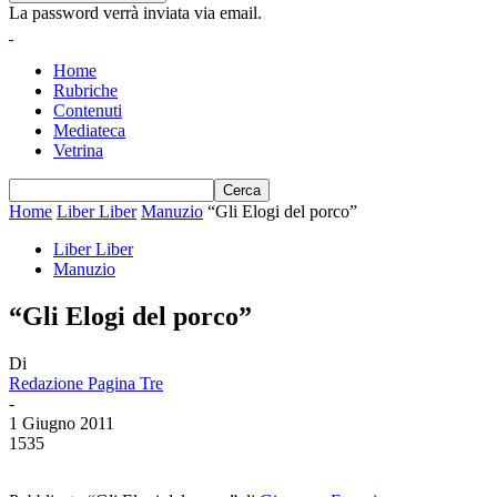
La password verrà inviata via email.
Home
Rubriche
Contenuti
Mediateca
Vetrina
Home
Liber Liber
Manuzio
“Gli Elogi del porco”
Liber Liber
Manuzio
“Gli Elogi del porco”
Di
Redazione Pagina Tre
-
1 Giugno 2011
1535