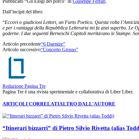
Pubblicato “Gli Elogi del porco” di
Giuseppe Ferrari
.
Dall’incipit del libro:
“
Eccovi o giudiciosi Lettori, un Furto Poetico. Questa volta l’Amicizia
e per i vantaggi della Repubblica Letteraria mi fa anzi superbo. Le Op
goderne. I due seguenti Berneschi Capitoli meritavano le Stampe. Sono
Articolo precedente
“6 Daentze”
Articolo successivo
“Concerto Grosso”
Redazione Pagina Tre
Pagina Tre è una rivista sperimentale e collaborativa di Liber Liber.
ARTICOLI CORRELATI
ALTRO DALL'AUTORE
“Itinerari bizzarri” di Pietro Silvio Rivetta (alias Todd