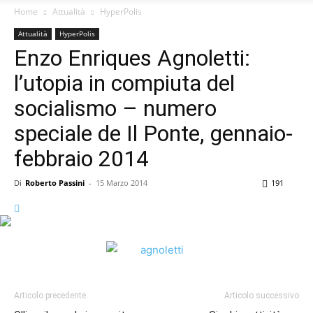
Home
Attualità
HyperPolis
Attualità
HyperPolis
Enzo Enriques Agnoletti:
l’utopia in compiuta del
socialismo – numero
speciale de Il Ponte, gennaio-
febbraio 2014
Di
Roberto Passini
-
15 Marzo 2014
191
Articolo precedente
Articolo successivo