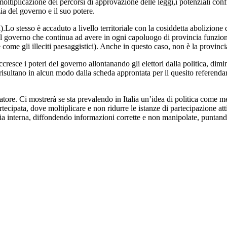
ltiplicazione dei percorsi di approvazione delle leggi,i potenziali confl
a del governo e il suo potere.
ni).Lo stesso è accaduto a livello territoriale con la cosiddetta abolizio
l governo che continua ad avere in ogni capoluogo di provincia funzioni
 come gli illeciti paesaggistici). Anche in questo caso, non è la provincia
accresce i poteri del governo allontanando gli elettori dalla politica, dimi
isultano in alcun modo dalla scheda approntata per il quesito referendari
atore. Ci mostrerà se sta prevalendo in Italia un’idea di politica come m
ipata, dove moltiplicare e non ridurre le istanze di partecipazione attiva
interna, diffondendo informazioni corrette e non manipolate, puntando s