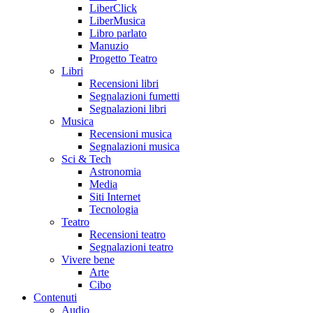
LiberClick
LiberMusica
Libro parlato
Manuzio
Progetto Teatro
Libri
Recensioni libri
Segnalazioni fumetti
Segnalazioni libri
Musica
Recensioni musica
Segnalazioni musica
Sci & Tech
Astronomia
Media
Siti Internet
Tecnologia
Teatro
Recensioni teatro
Segnalazioni teatro
Vivere bene
Arte
Cibo
Contenuti
Audio