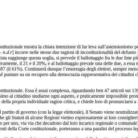
ituzionale mostra la chiara intenzione di far leva sull’astensionismo per c
– n.d.r
] incorre nelle stesse due ragioni di incostituzionalità del defunt
 raggiunge questa soglia, si prevede il ballottaggio fra le due liste più
vamente, il 21 e il 20%, e al ballottaggio prevale una delle due, a essa t
o a 387 (il 61%). Continuerà dunque l’emorragia degli elettori, sempre m
hé puntare su un recupero alla democrazia rappresentativa dei cittadini c
ostituzionale. Essa è assai complessa, riguardando ben 47 articoli sui 139
issimo al cittadino studiarne ogni aspetto, e praticamente impossibile p
ni della propria individuale ragion critica, e chiede loro di pronunciarsi 
partito di governo (con la legge elettorale), il Senato viene neutralizza
e gli Statuti di alcune Regioni vietino espressamente ai loro consiglieri 
er uno, via via che decadono dal loro incarico regionale o comunale); c
ti della Corte costituzionale, porteranno a una paralisi del processo leg