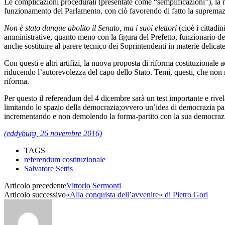
Le complicazioni procedurali (presentate come “semplificazioni”), la mo
funzionamento del Parlamento, con ciò favorendo di fatto la supremazi
Non è stato dunque abolito il Senato, ma i suoi elettori
(cioè i cittadi
amministrative, quanto meno con la figura del Prefetto, funzionario de
anche sostituire al parere tecnico dei Soprintendenti in materie delicate
Con questi e altri artifizi, la nuova proposta di riforma costituzionale 
riducendo l’autorevolezza del capo dello Stato. Temi, questi, che non r
riforma.
Per questo il referendum del 4 dicembre sarà un test importante e rivel
limitando lo spazio della democrazia;ovvero un’idea di democrazia partec
incrementando e non demolendo la forma-partito con la sua democrazia 
(eddyburg, 26 novembre 2016)
TAGS
referendum costituzionale
Salvatore Settis
Articolo precedente
Vittorio Sermonti
Articolo successivo
«Alla conquista dell’avvenire» di Pietro Gori