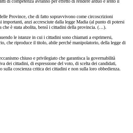
itti di competenza avranno per effetto di rendere arduo e lento il
ne delle Province, che di fatto sopravvivono come circoscrizioni
 importanti, anzi accresciute dalla legge Madia (al punto di potersi
 che è stata abolita, bensì i cittadini della provincia. (…).
nuendo le istanze in cui i cittadini sono chiamati a esprimersi,
o, che riproduce il titolo, abile perché manipolatorio, della legge di
eccanismo chiuso e privilegiato che garantisca la governabilità
 dei cittadini, di espressione del voto, di scelta dei candidati,
ulla coscienza critica dei cittadini e non sulla loro obbedienza.