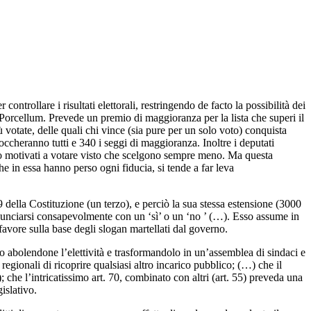
ontrollare i risultati elettorali, restringendo de facto la possibilità dei
o Porcellum. Prevede un premio di maggioranza per la lista che superi il
 votate, delle quali chi vince (sia pure per un solo voto) conquista
occheranno tutti e 340 i seggi di maggioranza. Inoltre i deputati
eno motivati a votare visto che scelgono sempre meno. Ma questa
he in essa hanno perso ogni fiducia, si tende a far leva
 della Costituzione (un terzo), e perciò la sua stessa estensione (3000
ronunciarsi consapevolmente con un ‘sì’ o un ‘no ’ (…). Esso assume in
a favore sulla base degli slogan martellati dal governo.
to abolendone l’elettività e trasformandolo in un’assemblea di sindaci e
regionali di ricoprire qualsiasi altro incarico pubblico; (…) che il
he l’intricatissimo art. 70, combinato con altri (art. 55) preveda una
islativo.