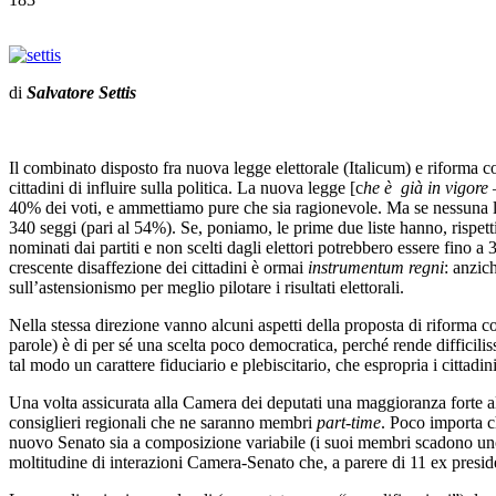
di
Salvatore Settis
Il combinato disposto fra nuova legge elettorale (Italicum) e riforma cost
cittadini di influire sulla politica. La nuova legge [c
he è già in vigore 
40% dei voti, e ammettiamo pure che sia ragionevole. Ma se nessuna lista
340 seggi (pari al 54%). Se, poniamo, le prime due liste hanno, rispetti
nominati dai partiti e non scelti dagli elettori potrebbero essere fin
crescente disaffezione dei cittadini è ormai
instrumentum regni
: anzic
sull’astensionismo per meglio pilotare i risultati elettorali.
Nella stessa direzione vanno alcuni aspetti della proposta di riforma c
parole) è di per sé una scelta poco democratica, perché rende difficil
tal modo un carattere fiduciario e plebiscitario, che espropria i cittadi
Una volta assicurata alla Camera dei deputati una maggioranza forte al 
consiglieri regionali che ne saranno membri
part-time
. Poco importa ch
nuovo Senato sia a composizione variabile (i suoi membri scadono uno p
moltitudine di interazioni Camera-Senato che, a parere di 11 ex presiden