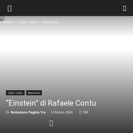
Home
Liber Liber
Manuzio
Liber Liber
Manuzio
“Einstein” di Rafaele Contu
Di
Redazione Pagina Tre
-
14 Marzo 2024
396