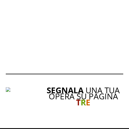
SEGNALA
UNA TUA
OPERA SU PAGINA
T
R
E