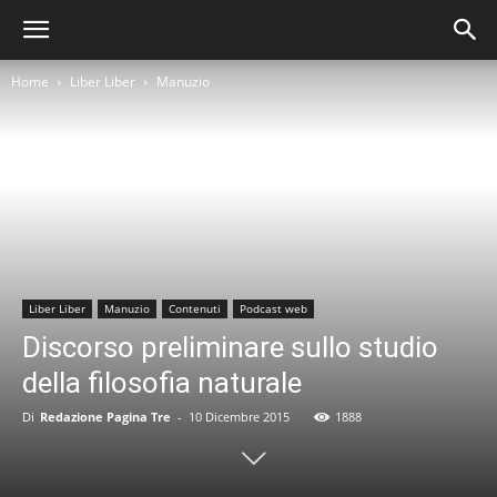
Home
Liber Liber
Manuzio
Liber Liber
Manuzio
Contenuti
Podcast web
Discorso preliminare sullo studio
della filosofia naturale
Di
Redazione Pagina Tre
-
10 Dicembre 2015
1888