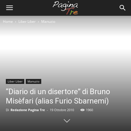
Home
Liber Liber
Manuzio
Liber Liber
Manuzio
“Diario di un disertore” di Bruno
Misèfari (alias Furio Sbarnemi)
Di
Redazione Pagina Tre
-
19 Ottobre 2010
1960