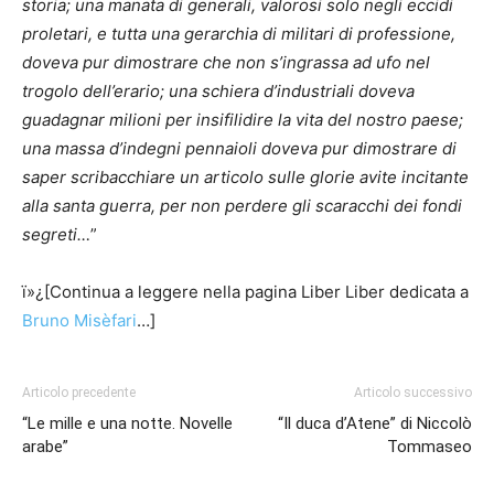
storia; una manata di generali, valorosi solo negli eccidi
proletari, e tutta una gerarchia di militari di professione,
doveva pur dimostrare che non s’ingrassa ad ufo nel
trogolo dell’erario; una schiera d’industriali doveva
guadagnar milioni per insifilidire la vita del nostro paese;
una massa d’indegni pennaioli doveva pur dimostrare di
saper scribacchiare un articolo sulle glorie avite incitante
alla santa guerra, per non perdere gli scaracchi dei fondi
segreti…
”
ï»¿[Continua a leggere nella pagina Liber Liber dedicata a
Bruno Misèfari
…]
Articolo precedente
Articolo successivo
“Le mille e una notte. Novelle
“Il duca d’Atene” di Niccolò
arabe”
Tommaseo