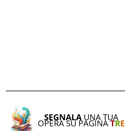
SEGNALA
UNA TUA
OPERA SU PAGINA
T
R
E