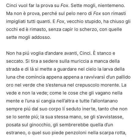
Cinci vuol far la prova su
Fox
. Sette mogli, nientemeno.
Ma non è prova, perché sul pelo nero di
Fox
son rimasti
impigliati tutti quanti. E
Fox
, vecchio stupido, ha chiuso gli
occhi ed è rimasto, senza capir lo scherzo, con quelle
sette mogli addosso.
Non ha piú voglia d’andare avanti, Cinci. È stanco e
seccato. Si tira a sedere sulla muriccia a manca della
strada e di là si mette a guardare nel cielo la larva della
luna che comincia appena appena a ravvivarsi d’un pallido
oro nel verde che s’estenua nel crepuscolo morente. La
vede e non la vede; come le cose che gli vagano nella
mente e l’una si cangia nell’altra e tutte l’allontanano
sempre piú dal suo corpo lí seduto inerte, tanto che non
se lo sente piú; la sua stessa mano, se gli s’avvistasse,
posata sul ginocchio, gli sembrerebbe quella d’un
estraneo, o quel suo piede penzoloni nella scarpa rotta,