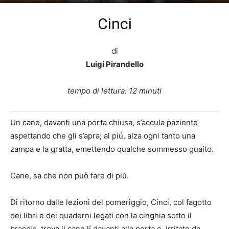
Di
Ugo Santamaria
-
7 Luglio 2021
1350
Cinci
di
Luigi Pirandello
tempo di lettura: 12 minuti
Un cane, davanti una porta chiusa, s’accula paziente
aspettando che gli s’apra; al piú, alza ogni tanto una
zampa e la gratta, emettendo qualche sommesso guaito.
Cane, sa che non può fare di piú.
Di ritorno dalle lezioni del pomeriggio, Cinci, col fagotto
dei libri e dei quaderni legati con la cinghia sotto il
braccio, trova il cane lí davanti alla porta e, irritato da