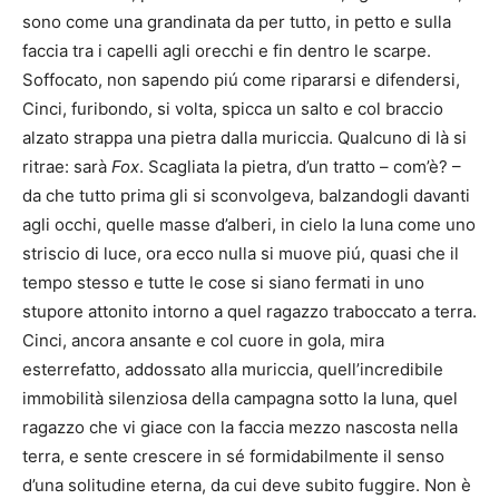
sono come una grandinata da per tutto, in petto e sulla
faccia tra i capelli agli orecchi e fin dentro le scarpe.
Soffocato, non sapendo piú come ripararsi e difendersi,
Cinci, furibondo, si volta, spicca un salto e col braccio
alzato strappa una pietra dalla muriccia. Qualcuno di là si
ritrae: sarà
Fox
. Scagliata la pietra, d’un tratto – com’è? –
da che tutto prima gli si sconvolgeva, balzandogli davanti
agli occhi, quelle masse d’alberi, in cielo la luna come uno
striscio di luce, ora ecco nulla si muove piú, quasi che il
tempo stesso e tutte le cose si siano fermati in uno
stupore attonito intorno a quel ragazzo traboccato a terra.
Cinci, ancora ansante e col cuore in gola, mira
esterrefatto, addossato alla muriccia, quell’incredibile
immobilità silenziosa della campagna sotto la luna, quel
ragazzo che vi giace con la faccia mezzo nascosta nella
terra, e sente crescere in sé formidabilmente il senso
d’una solitudine eterna, da cui deve subito fuggire. Non è