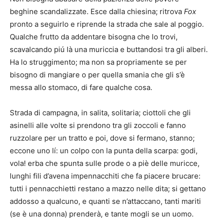
beghine scandalizzate. Esce dalla chiesina; ritrova
Fox
pronto a seguirlo e riprende la strada che sale al poggio.
Qualche frutto da addentare bisogna che lo trovi,
scavalcando piú là una muriccia e buttandosi tra gli alberi.
Ha lo struggimento; ma non sa propriamente se per
bisogno di mangiare o per quella smania che gli s’è
messa allo stomaco, di fare qualche cosa.
Strada di campagna, in salita, solitaria; ciottoli che gli
asinelli alle volte si prendono tra gli zoccoli e fanno
ruzzolare per un tratto e poi, dove si fermano, stanno;
eccone uno lí: un colpo con la punta della scarpa: godi,
vola! erba che spunta sulle prode o a piè delle muricce,
lunghi fili d’avena impennacchiti che fa piacere brucare:
tutti i pennacchietti restano a mazzo nelle dita; si gettano
addosso a qualcuno, e quanti se n’attaccano, tanti mariti
(se è una donna) prenderà, e tante mogli se un uomo.