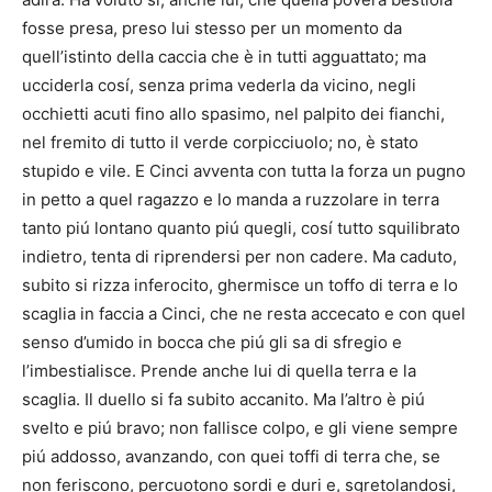
fosse presa, preso lui stesso per un momento da
quell’istinto della caccia che è in tutti agguattato; ma
ucciderla cosí, senza prima vederla da vicino, negli
occhietti acuti fino allo spasimo, nel palpito dei fianchi,
nel fremito di tutto il verde corpicciuolo; no, è stato
stupido e vile. E Cinci avventa con tutta la forza un pugno
in petto a quel ragazzo e lo manda a ruzzolare in terra
tanto piú lontano quanto piú quegli, cosí tutto squilibrato
indietro, tenta di riprendersi per non cadere. Ma caduto,
subito si rizza inferocito, ghermisce un toffo di terra e lo
scaglia in faccia a Cinci, che ne resta accecato e con quel
senso d’umido in bocca che piú gli sa di sfregio e
l’imbestialisce. Prende anche lui di quella terra e la
scaglia. Il duello si fa subito accanito. Ma l’altro è piú
svelto e piú bravo; non fallisce colpo, e gli viene sempre
piú addosso, avanzando, con quei toffi di terra che, se
non feriscono, percuotono sordi e duri e, sgretolandosi,