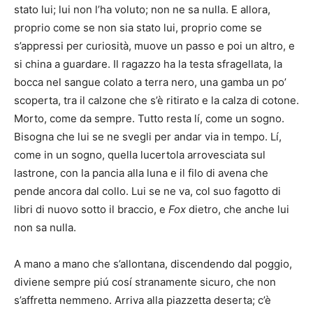
stato lui; lui non l’ha voluto; non ne sa nulla. E allora,
proprio come se non sia stato lui, proprio come se
s’appressi per curiosità, muove un passo e poi un altro, e
si china a guardare. Il ragazzo ha la testa sfragellata, la
bocca nel sangue colato a terra nero, una gamba un po’
scoperta, tra il calzone che s’è ritirato e la calza di cotone.
Morto, come da sempre. Tutto resta lí, come un sogno.
Bisogna che lui se ne svegli per andar via in tempo. Lí,
come in un sogno, quella lucertola arrovesciata sul
lastrone, con la pancia alla luna e il filo di avena che
pende ancora dal collo. Lui se ne va, col suo fagotto di
libri di nuovo sotto il braccio, e
Fox
dietro, che anche lui
non sa nulla.
A mano a mano che s’allontana, discendendo dal poggio,
diviene sempre piú cosí stranamente sicuro, che non
s’affretta nemmeno. Arriva alla piazzetta deserta; c’è