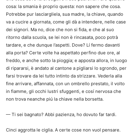
cosa: la smania è proprio questa: non sapere che cosa.
Potrebbe pur lasciargliela, sua madre, la chiave, quando
va a cucire a giornata, come gli dà a intendere, nelle case
dei signori. Ma no, dice che non si fida, e che al suo
ritorno dalla scuola, se lei non è rincasata, poco potrà
tardare, e che dunque l’aspetti. Dove? Lí fermo davanti
alla porta? Certe volte ha aspettato perfino due ore, al
freddo, e anche sotto la pioggia; e apposta allora, in luogo
di ripararsi, è andato al cantone a pigliarsi lo sgrondo, per
farsi trovare da lei tutto intinto da strizzare. Vederla alla
fine arrivare, affannata, con un ombrello prestato, il volto
in fiamme, gli occhi lustri sfuggenti, e cosí nervosa che
non trova neanche piú la chiave nella borsetta.
— Ti sei bagnato? Abbi pazienza, ho dovuto far tardi.
Cinci aggrotta le ciglia. A certe cose non vuol pensare.