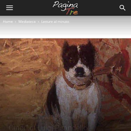
Home
Mediateca
Letture al minuto
Mediateca
Letture al minuto
“Cinci” di Luigi Pirandello