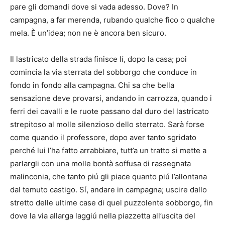
pare gli domandi dove si vada adesso. Dove? In
campagna, a far merenda, rubando qualche fico o qualche
mela. È un’idea; non ne è ancora ben sicuro.
Il lastricato della strada finisce lí, dopo la casa; poi
comincia la via sterrata del sobborgo che conduce in
fondo in fondo alla campagna. Chi sa che bella
sensazione deve provarsi, andando in carrozza, quando i
ferri dei cavalli e le ruote passano dal duro del lastricato
strepitoso al molle silenzioso dello sterrato. Sarà forse
come quando il professore, dopo aver tanto sgridato
perché lui l’ha fatto arrabbiare, tutt’a un tratto si mette a
parlargli con una molle bontà soffusa di rassegnata
malinconia, che tanto piú gli piace quanto piú l’allontana
dal temuto castigo. Sí, andare in campagna; uscire dallo
stretto delle ultime case di quel puzzolente sobborgo, fin
dove la via allarga laggiú nella piazzetta all’uscita del