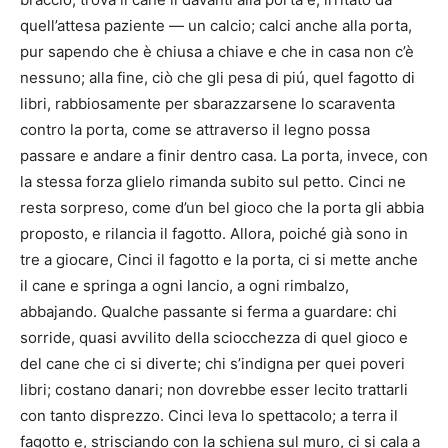
quell’attesa paziente — un calcio; calci anche alla porta,
pur sapendo che è chiusa a chiave e che in casa non c’è
nessuno; alla fine, ciò che gli pesa di piú, quel fagotto di
libri, rabbiosamente per sbarazzarsene lo scaraventa
contro la porta, come se attraverso il legno possa
passare e andare a finir dentro casa. La porta, invece, con
la stessa forza glielo rimanda subito sul petto. Cinci ne
resta sorpreso, come d’un bel gioco che la porta gli abbia
proposto, e rilancia il fagotto. Allora, poiché già sono in
tre a giocare, Cinci il fagotto e la porta, ci si mette anche
il cane e springa a ogni lancio, a ogni rimbalzo,
abbajando. Qualche passante si ferma a guardare: chi
sorride, quasi avvilito della sciocchezza di quel gioco e
del cane che ci si diverte; chi s’indigna per quei poveri
libri; costano danari; non dovrebbe esser lecito trattarli
con tanto disprezzo. Cinci leva lo spettacolo; a terra il
fagotto e, strisciando con la schiena sul muro, ci si cala a