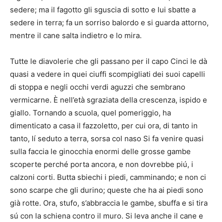
sedere; ma il fagotto gli sguscia di sotto e lui sbatte a
sedere in terra; fa un sorriso balordo e si guarda attorno,
mentre il cane salta indietro e lo mira.
Tutte le diavolerie che gli passano per il capo Cinci le dà
quasi a vedere in quei ciuffi scompigliati dei suoi capelli
di stoppa e negli occhi verdi aguzzi che sembrano
vermicarne. È nell’età sgraziata della crescenza, ispido e
giallo. Tornando a scuola, quel pomeriggio, ha
dimenticato a casa il fazzoletto, per cui ora, di tanto in
tanto, lí seduto a terra, sorsa col naso Si fa venire quasi
sulla faccia le ginocchia enormi delle grosse gambe
scoperte perché porta ancora, e non dovrebbe piú, i
calzoni corti. Butta sbiechi i piedi, camminando; e non ci
sono scarpe che gli durino; queste che ha ai piedi sono
già rotte. Ora, stufo, s’abbraccia le gambe, sbuffa e si tira
sú con la schiena contro il muro. Si leva anche il cane e