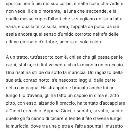
sporca: non è piú nel suo corpo: è nelle cose che vede e
non vede, il cielo morente, la luna che s’accende, e là
quelle masse cupe d’alberi che si stagliano nell’aria fatta
vana, e qua la terra solla, nera, zappata da poco, da cui
esala ancora quel senso d’umido corrotto nell’afa delle
ultime giornate d’ottobre, ancora di sole caldo.
A un tratto, tutt’assorto com’è, chi sa che gli passa per le
carni, stolza, e istintivamente alza la mano a un orecchio.
Una risatina stride da sotto la muriccia. Un ragazzo della
sua età, contadinotto, s’è nascosto laggiú, dalla parte
della campagna. Ha strappato e brucato anche lui un
lungo filo d’avena, gli ha fatto un cappio in cima e, zitto
zitto, con esso, alzando il braccio, ha tentato d’accappiare
a Cinci l’orecchio. Appena Cinci, risentito, si volta, subito
quello gli fa cenno di tacere e tende il filo d’avena lungo
la muriccia, dove tra una pietra e l’altra spunta il musetto