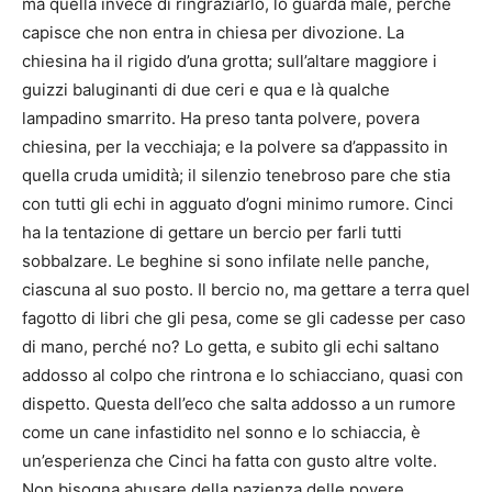
ma quella invece di ringraziarlo, lo guarda male, perché
capisce che non entra in chiesa per divozione. La
chiesina ha il rigido d’una grotta; sull’altare maggiore i
guizzi baluginanti di due ceri e qua e là qualche
lampadino smarrito. Ha preso tanta polvere, povera
chiesina, per la vecchiaja; e la polvere sa d’appassito in
quella cruda umidità; il silenzio tenebroso pare che stia
con tutti gli echi in agguato d’ogni minimo rumore. Cinci
ha la tentazione di gettare un bercio per farli tutti
sobbalzare. Le beghine si sono infilate nelle panche,
ciascuna al suo posto. Il bercio no, ma gettare a terra quel
fagotto di libri che gli pesa, come se gli cadesse per caso
di mano, perché no? Lo getta, e subito gli echi saltano
addosso al colpo che rintrona e lo schiacciano, quasi con
dispetto. Questa dell’eco che salta addosso a un rumore
come un cane infastidito nel sonno e lo schiaccia, è
un’esperienza che Cinci ha fatta con gusto altre volte.
Non bisogna abusare della pazienza delle povere