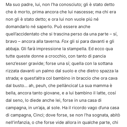
Ma suo padre, lui, non l’ha conosciuto; gli è stato detto
che è morto, prima ancora che lui nascesse; ma chi era
non gli è stato detto; e ora lui non vuole piú né
domandarlo né saperlo. Può essere anche
quell’accidentato che si trascina perso da una parte – sí,
bravo – ancora alla taverna.
Fox
gli si para davanti e gli
abbaja. Gli farà impressione la stampella. Ed ecco qua
tutte queste donne a crocchio, con tanto di pancia
senz’esser gravide; forse una sí; quella con la sottana
rizzata davanti un palmo dal suolo e che dietro spazza la
strada; e quest’altra col bambino in braccio che ora cava
dal busto… ah, peuh, che pellàncica! La sua mamma è
bella, ancora tanto giovane, e a lui bambino il latte, cosí
dal seno, lo diede anche lei, forse in una casa di
campagna, in un’aja, al sole. Ha il ricordo vago d’una casa
di campagna, Cinci; dove forse, se non l’ha sognata, abitò
nell’infanzia, o che forse vide allora in qualche parte, chi