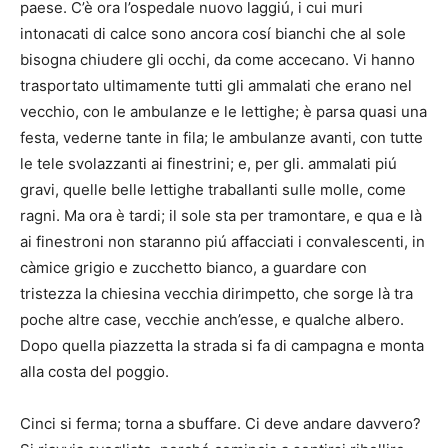
paese. C’è ora l’ospedale nuovo laggiú, i cui muri
intonacati di calce sono ancora cosí bianchi che al sole
bisogna chiudere gli occhi, da come accecano. Vi hanno
trasportato ultimamente tutti gli ammalati che erano nel
vecchio, con le ambulanze e le lettighe; è parsa quasi una
festa, vederne tante in fila; le ambulanze avanti, con tutte
le tele svolazzanti ai finestrini; e, per gli. ammalati piú
gravi, quelle belle lettighe traballanti sulle molle, come
ragni. Ma ora è tardi; il sole sta per tramontare, e qua e là
ai finestroni non staranno piú affacciati i convalescenti, in
càmice grigio e zucchetto bianco, a guardare con
tristezza la chiesina vecchia dirimpetto, che sorge là tra
poche altre case, vecchie anch’esse, e qualche albero.
Dopo quella piazzetta la strada si fa di campagna e monta
alla costa del poggio.
Cinci si ferma; torna a sbuffare. Ci deve andare davvero?