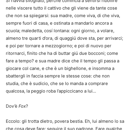
Si riavvia svogliato, perché comincia a sentirsi ribollire
nelle viscere tutto il cattivo che gli viene da tante cose
che non sa spiegarsi: sua madre, come viva, di che viva,
sempre fuori di casa, e ostinata a mandarlo ancora a
scuola; maledetta, cosí lontana: ogni giorno, a volare,
almeno tre quarti d’ora, di quaggiú dove sta, per arrivarci;
e poi per tornare a mezzogiorno; e poi di nuovo per
ritornarci, finito che ha di buttar giú due bocconi; come
fare a tempo? e sua madre dice che il tempo gli passa a
giocare col cane, e che è un bighellone, e insomma a
sbattergli in faccia sempre le stesse cose: che non
studia, che è sudicio, che se lo manda a comprare
qualcosa, la peggio roba l’appiccicano a lui…
Dov’è
Fox
?
Eccolo: gli trotta dietro, povera bestia. Eh, lui almeno lo sa
che cosa deve fare: seguire il suo padrone. Fare qualche