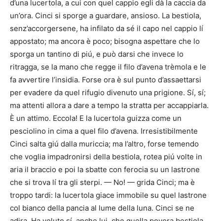
d’una lucertola, a cui con quel cappio egli dà la caccia da
un’ora. Cinci si sporge a guardare, ansioso. La bestiola,
senz’accorgersene, ha infilato da sé il capo nel cappio lí
appostato; ma ancora è poco; bisogna aspettare che lo
sporga un tantino di piú, e può darsi che invece lo
ritragga, se la mano che regge il filo d’avena trèmola e le
fa avvertire l’insidia. Forse ora è sul punto d’assaettarsi
per evadere da quel rifugio divenuto una prigione. Sí, sí;
ma attenti allora a dare a tempo la stratta per accappiarla.
È un attimo. Eccola! E la lucertola guizza come un
pesciolino in cima a quel filo d’avena. Irresistibilmente
Cinci salta giú dalla muriccia; ma l’altro, forse temendo
che voglia impadronirsi della bestiola, rotea piú volte in
aria il braccio e poi la sbatte con ferocia su un lastrone
che si trova lí tra gli sterpi. — No! — grida Cinci; ma è
troppo tardi: la lucertola giace immobile su quel lastrone
col bianco della pancia al lume della luna. Cinci se ne
adira. Ha voluto sí, anche lui, che quella povera bestiola