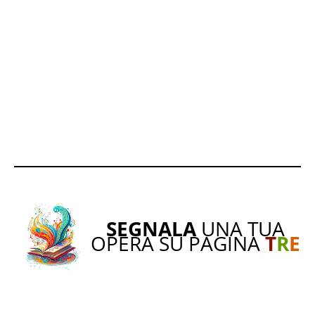
SEGNALA
UNA TUA
OPERA SU PAGINA
T
R
E