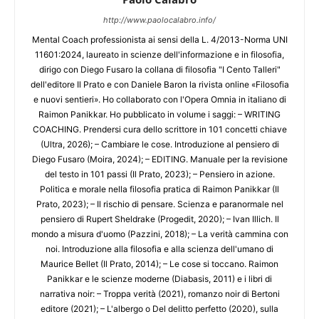
http://www.paolocalabro.info/
Mental Coach professionista ai sensi della L. 4/2013-Norma UNI
11601:2024, laureato in scienze dell'informazione e in filosofia,
dirigo con Diego Fusaro la collana di filosofia "I Cento Talleri"
dell'editore Il Prato e con Daniele Baron la rivista online «Filosofia
e nuovi sentieri». Ho collaborato con l'Opera Omnia in italiano di
Raimon Panikkar. Ho pubblicato in volume i saggi: – WRITING
COACHING. Prendersi cura dello scrittore in 101 concetti chiave
(Ultra, 2026); – Cambiare le cose. Introduzione al pensiero di
Diego Fusaro (Moira, 2024); – EDITING. Manuale per la revisione
del testo in 101 passi (Il Prato, 2023); – Pensiero in azione.
Politica e morale nella filosofia pratica di Raimon Panikkar (Il
Prato, 2023); – Il rischio di pensare. Scienza e paranormale nel
pensiero di Rupert Sheldrake (Progedit, 2020); – Ivan Illich. Il
mondo a misura d'uomo (Pazzini, 2018); – La verità cammina con
noi. Introduzione alla filosofia e alla scienza dell'umano di
Maurice Bellet (Il Prato, 2014); – Le cose si toccano. Raimon
Panikkar e le scienze moderne (Diabasis, 2011) e i libri di
narrativa noir: – Troppa verità (2021), romanzo noir di Bertoni
editore (2021); – L'albergo o Del delitto perfetto (2020), sulla