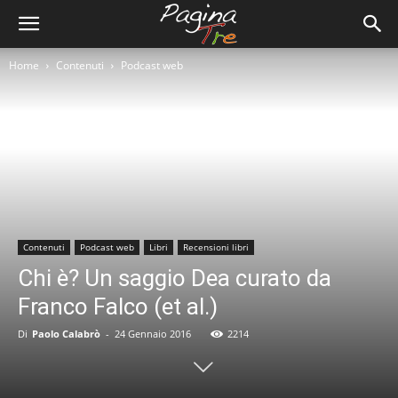
Home
Contenuti
Podcast web
Contenuti
Podcast web
Libri
Recensioni libri
Chi è? Un saggio Dea curato da
Franco Falco (et al.)
Di
Paolo Calabrò
-
24 Gennaio 2016
2214