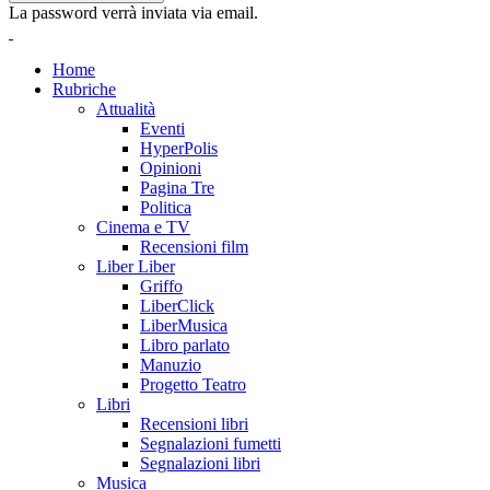
La password verrà inviata via email.
Home
Rubriche
Attualità
Eventi
HyperPolis
Opinioni
Pagina Tre
Politica
Cinema e TV
Recensioni film
Liber Liber
Griffo
LiberClick
LiberMusica
Libro parlato
Manuzio
Progetto Teatro
Libri
Recensioni libri
Segnalazioni fumetti
Segnalazioni libri
Musica