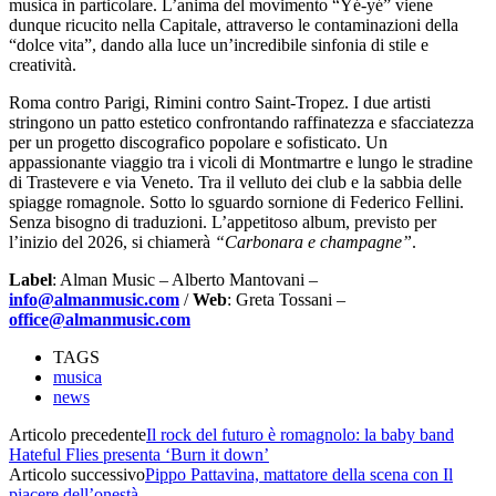
musica in particolare. L’anima del movimento “Yé-yé” viene
dunque ricucito nella Capitale, attraverso le contaminazioni della
“dolce vita”, dando alla luce un’incredibile sinfonia di stile e
creatività.
Roma contro Parigi, Rimini contro Saint-Tropez. I due artisti
stringono un patto estetico confrontando raffinatezza e sfacciatezza
per un progetto discografico popolare e sofisticato. Un
appassionante viaggio tra i vicoli di Montmartre e lungo le stradine
di Trastevere e via Veneto. Tra il velluto dei club e la sabbia delle
spiagge romagnole. Sotto lo sguardo sornione di Federico Fellini.
Senza bisogno di traduzioni. L’appetitoso album, previsto per
l’inizio del 2026, si chiamerà
“Carbonara e champagne”
.
Label
: Alman Music – Alberto Mantovani –
info@almanmusic.com
/
Web
: Greta Tossani –
office@almanmusic.com
TAGS
musica
news
Articolo precedente
Il rock del futuro è romagnolo: la baby band
Hateful Flies presenta ‘Burn it down’
Articolo successivo
Pippo Pattavina, mattatore della scena con Il
piacere dell’onestà