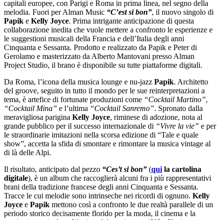
capitali europee, con Parigi e Roma in prima linea, nel segno della
melodia. Fuori per Alman Music
“C’est si bon”
, il nuovo singolo di
Papik
e
Kelly Joyce
. Prima intrigante anticipazione di questa
collaborazione inedita che vuole mettere a confronto le esperienze e
le suggestioni musicali della Francia e dell’Italia degli anni
Cinquanta e Sessanta. Prodotto e realizzato da Papik e Peter di
Gerolamo e masterizzato da Alberto Mantovani presso Alman
Project Studio, il brano è disponibile su tutte piattaforme digitali.
Da Roma, l’icona della musica lounge e nu-jazz
Papik
. Architetto
del groove, seguito in tutto il mondo per le sue reinterpretazioni a
tema, è artefice di fortunate produzioni come
“Cocktail Martino”
,
“Cocktail Mina”
e l’ultima
“Cocktail Sanremo”
. Spronato dalla
meravigliosa parigina
Kelly Joyce
, riminese di adozione, nota al
grande pubblico per il successo internazionale di
“Vivre la vie”
e per
le straordinarie imitazioni nella scorsa edizione di “Tale e quale
show”, accetta la sfida di smontare e rimontare la musica vintage al
di là delle Alpi.
Il risultato, anticipato dal pezzo
“Ces’t si bon”
(
qui
la cartolina
digitale
), è un album che raccoglierà alcuni fra i più rappresentativi
brani della tradizione francese degli anni Cinquanta e Sessanta.
Tracce le cui melodie sono intrinseche nei ricordi di ognuno.
Kelly
Joyce
e
Papik
mettono così a confronto le due realtà parallele di un
periodo storico decisamente florido per la moda, il cinema e la