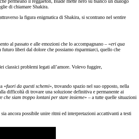
tà che permeano il reggaeton, Blade mette nero su bianco un dialogo
eglie di chiamare Shakira.
attraverso la figura enigmatica di Shakira, si scontrano nel sentire
mento al passato e alle emozioni che lo accompagnano – «
eri qua
n futuro liberi dal dolore che possiamo risparmiarci, quello che
ei classici problemi legati all’amore. Volevo fuggire,
va «
fuori da questi schemi
», trovando spazio nel suo opposto, nella
alla difficoltà di trovare una soluzione definitiva e permanente ai
re che siam troppo lontani per stare insieme
» – a tutte quelle situazioni
a ancora possibile unire ritmi ed interpretazioni accattivanti a testi