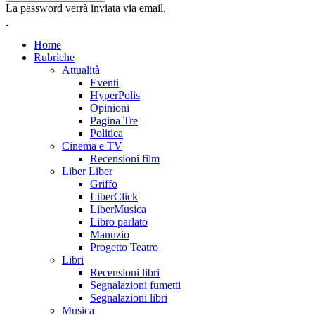
La password verrà inviata via email.
Home
Rubriche
Attualità
Eventi
HyperPolis
Opinioni
Pagina Tre
Politica
Cinema e TV
Recensioni film
Liber Liber
Griffo
LiberClick
LiberMusica
Libro parlato
Manuzio
Progetto Teatro
Libri
Recensioni libri
Segnalazioni fumetti
Segnalazioni libri
Musica