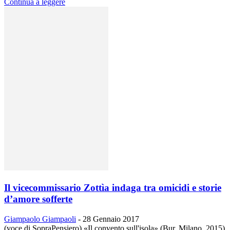
Continua a leggere
Il vicecommissario Zottìa indaga tra omicidi e storie
d’amore sofferte
Giampaolo Giampaoli
-
28 Gennaio 2017
(voce di SopraPensiero) «Il convento sull'isola» (Bur, Milano, 2015)