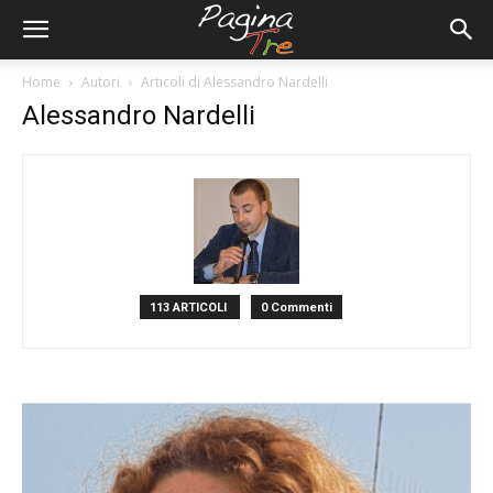
Home
Autori
Articoli di Alessandro Nardelli
Alessandro Nardelli
113 ARTICOLI
0 Commenti