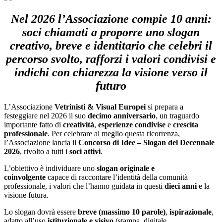
Nel 2026 l’Associazione compie 10 anni:
soci chiamati a proporre uno slogan
creativo, breve e identitario che celebri il
percorso svolto, rafforzi i valori condivisi e
indichi con chiarezza la visione verso il
futuro
L’Associazione
Vetrinisti & Visual Europei
si prepara a
festeggiare nel 2026 il suo
decimo anniversario
, un traguardo
importante fatto di
creatività
,
esperienze condivise
e
crescita
professionale
. Per celebrare al meglio questa ricorrenza,
l’Associazione lancia il
Concorso di Idee – Slogan del Decennale
2026
, rivolto a tutti i
soci attivi
.
L’obiettivo è individuare uno
slogan originale e
coinvolgente
capace di raccontare l’identità della comunità
professionale, i valori che l’hanno guidata in questi
dieci anni
e la
visione futura.
Lo slogan dovrà essere
breve (massimo 10 parole)
,
ispirazionale
,
adatto all’uso
istituzionale e visivo
(stampa, digitale,