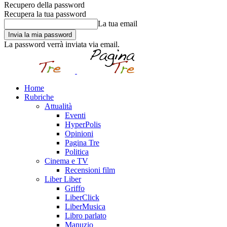
Recupero della password
Recupera la tua password
La tua email
La password verrà inviata via email.
Home
Rubriche
Attualità
Eventi
HyperPolis
Opinioni
Pagina Tre
Politica
Cinema e TV
Recensioni film
Liber Liber
Griffo
LiberClick
LiberMusica
Libro parlato
Manuzio