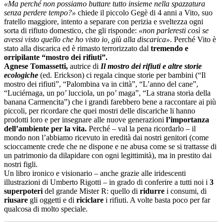
«Ma perché non possiamo buttare tutto insieme nella spazzatura
senza perdere tempo?»
chiede il piccolo Gegè di 4 anni a Vito, suo
fratello maggiore, intento a separare con perizia e sveltezza ogni
sorta di rifiuto domestico, che gli risponde:
«non parleresti così se
avessi visto quello che ho visto io, giù alla discarica»
. Perché Vito è
stato alla discarica ed è rimasto terrorizzato dal
tremendo e
orripilante “mostro dei rifiuti”.
Agnese Tomassetti,
autrice di
Il mostro dei rifiuti e altre storie
ecologiche
(ed. Erickson) ci regala cinque storie per bambini (“Il
mostro dei rifiuti”, “Palombina va in città”, “L’anno del cane”,
“Luciérnaga, un po’ lucciola, un po’ maga”, “La strana storia della
banana Carmencita”) che i grandi farebbero bene a raccontare ai più
piccoli, per ricordare che quei mostri delle discariche li hanno
prodotti loro e per insegnare alle nuove generazioni
l’importanza
dell’ambiente per la vita.
Perché – val la pena ricordarlo – il
mondo non l’abbiamo ricevuto in eredità dai nostri genitori (come
scioccamente crede che ne dispone e ne abusa come se si trattasse di
un patrimonio da dilapidare con ogni legittimità), ma in prestito dai
nostri figli.
Un libro ironico e visionario – anche grazie alle iridescenti
illustrazioni di Umberto Rigotti – in grado di conferire a tutti noi i
3
superpoteri
del grande Mister R: quello di
ridurre
i consumi, di
riusare
gli oggetti e di
riciclare
i rifiuti. A volte basta poco per far
qualcosa di molto speciale.