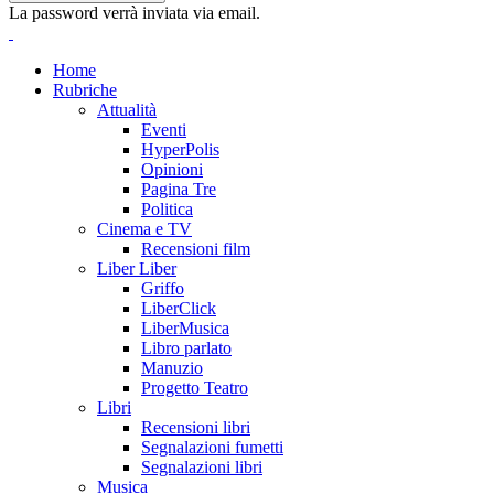
La password verrà inviata via email.
Home
Rubriche
Attualità
Eventi
HyperPolis
Opinioni
Pagina Tre
Politica
Cinema e TV
Recensioni film
Liber Liber
Griffo
LiberClick
LiberMusica
Libro parlato
Manuzio
Progetto Teatro
Libri
Recensioni libri
Segnalazioni fumetti
Segnalazioni libri
Musica