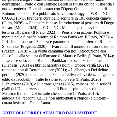
dell'editore Il Prato e con Daniele Baron la rivista online «Filosofia e
nuovi sentieri». Ho collaborato con l'Opera Omnia in italiano di
Raimon Panikkar. Ho pubblicato in volume i saggi: – WRITING
COACHING. Prendersi cura dello scrittore in 101 concetti chiave
(Ultra, 2026); – Cambiare le cose. Introduzione al pensiero di Diego
Fusaro (Moira, 2024); – EDITING. Manuale per la revisione del
testo in 101 passi (Il Prato, 2023); – Pensiero in azione. Politica e
morale nella filosofia pratica di Raimon Panikkar (Il Prato, 2023); –
Il rischio di pensare. Scienza e paranormale nel pensiero di Rupert
Sheldrake (Progedit, 2020); – Ivan Illich. Il mondo a misura d'uomo
(Pazzini, 2018); – La verità cammina con noi. Introduzione alla
filosofia e alla scienza dell'umano di Maurice Bellet (Il Prato, 2014);
– Le cose si toccano. Raimon Panikkar e le scienze moderne
(Diabasis, 2011) e i libri di narrativa noir: – Troppa verità (2021),
romanzo noir di Bertoni editore (2021); – L'albergo o Del delitto
perfetto (2020), sulla manipolazione affettiva e la violenza di genere,
edito da Iacobelli; – Tutte le storie sono vere (Il Prato, 2020) –
L'abiezione (2018) e L'intransigenza (2015), romanzi della serie "I
gialli del Dio perverso", edita da Il Prato, ispirati alla teologia di
Maurice Bellet; – C'è un sole che si muore (Il Prato, 2016),
antologia di racconti gialli e noir ambientati a Napoli (e dintorni),
curata insieme a Diana Lama.
ARTICOLI CORRELATI
ALTRO DALL'AUTORE