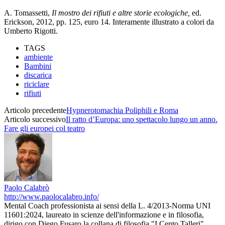
A. Tomassetti,
Il mostro dei rifiuti e altre storie ecologiche,
ed.
Erickson, 2012, pp. 125, euro 14. Interamente illustrato a colori da
Umberto Rigotti.
TAGS
ambiente
Bambini
discarica
riciclare
rifiuti
Articolo precedente
Hypnerotomachia Poliphili e Roma
Articolo successivo
Il ratto d’Europa: uno spettacolo lungo un anno.
Fare gli europei col teatro
Paolo Calabrò
http://www.paolocalabro.info/
Mental Coach professionista ai sensi della L. 4/2013-Norma UNI
11601:2024, laureato in scienze dell'informazione e in filosofia,
dirigo con Diego Fusaro la collana di filosofia "I Cento Talleri"