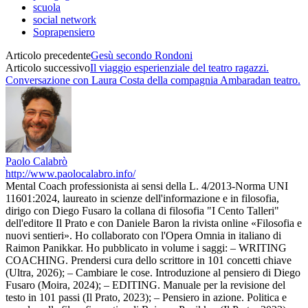
scuola
social network
Soprapensiero
Articolo precedente
Gesù secondo Rondoni
Articolo successivo
Il viaggio esperienziale del teatro ragazzi.
Conversazione con Laura Costa della compagnia Ambaradan teatro.
Paolo Calabrò
http://www.paolocalabro.info/
Mental Coach professionista ai sensi della L. 4/2013-Norma UNI
11601:2024, laureato in scienze dell'informazione e in filosofia,
dirigo con Diego Fusaro la collana di filosofia "I Cento Talleri"
dell'editore Il Prato e con Daniele Baron la rivista online «Filosofia e
nuovi sentieri». Ho collaborato con l'Opera Omnia in italiano di
Raimon Panikkar. Ho pubblicato in volume i saggi: – WRITING
COACHING. Prendersi cura dello scrittore in 101 concetti chiave
(Ultra, 2026); – Cambiare le cose. Introduzione al pensiero di Diego
Fusaro (Moira, 2024); – EDITING. Manuale per la revisione del
testo in 101 passi (Il Prato, 2023); – Pensiero in azione. Politica e