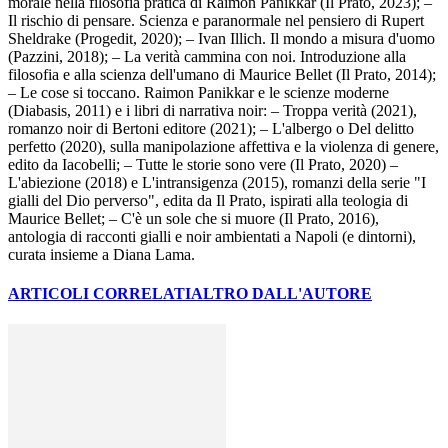
morale nella filosofia pratica di Raimon Panikkar (Il Prato, 2023); –
Il rischio di pensare. Scienza e paranormale nel pensiero di Rupert
Sheldrake (Progedit, 2020); – Ivan Illich. Il mondo a misura d'uomo
(Pazzini, 2018); – La verità cammina con noi. Introduzione alla
filosofia e alla scienza dell'umano di Maurice Bellet (Il Prato, 2014);
– Le cose si toccano. Raimon Panikkar e le scienze moderne
(Diabasis, 2011) e i libri di narrativa noir: – Troppa verità (2021),
romanzo noir di Bertoni editore (2021); – L'albergo o Del delitto
perfetto (2020), sulla manipolazione affettiva e la violenza di genere,
edito da Iacobelli; – Tutte le storie sono vere (Il Prato, 2020) –
L'abiezione (2018) e L'intransigenza (2015), romanzi della serie "I
gialli del Dio perverso", edita da Il Prato, ispirati alla teologia di
Maurice Bellet; – C'è un sole che si muore (Il Prato, 2016),
antologia di racconti gialli e noir ambientati a Napoli (e dintorni),
curata insieme a Diana Lama.
ARTICOLI CORRELATI
ALTRO DALL'AUTORE