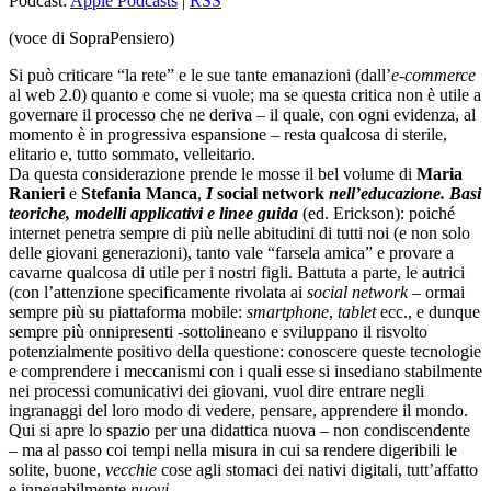
Podcast:
Apple Podcasts
|
RSS
(voce di SopraPensiero)
Si può criticare “la rete” e le sue tante emanazioni (dall’
e-commerce
al web 2.0) quanto e come si vuole; ma se questa critica non è utile a
governare il processo che ne deriva – il quale, con ogni evidenza, al
momento è in progressiva espansione – resta qualcosa di sterile,
elitario e, tutto sommato, velleitario.
Da questa considerazione prende le mosse il bel volume di
Maria
Ranieri
e
Stefania Manca
,
I
social network
nell’educazione. Basi
teoriche, modelli applicativi e linee guida
(ed. Erickson): poiché
internet penetra sempre di più nelle abitudini di tutti noi (e non solo
delle giovani generazioni), tanto vale “farsela amica” e provare a
cavarne qualcosa di utile per i nostri figli. Battuta a parte, le autrici
(con l’attenzione specificamente rivolata ai
social network
– ormai
sempre più su piattaforma mobile:
smartphone
,
tablet
ecc., e dunque
sempre più onnipresenti -sottolineano e sviluppano il risvolto
potenzialmente positivo della questione: conoscere queste tecnologie
e comprendere i meccanismi con i quali esse si insediano stabilmente
nei processi comunicativi dei giovani, vuol dire
entrare negli
ingranaggi del loro modo di vedere, pensare, apprendere il mondo.
Qui si apre lo spazio per una didattica nuova – non condiscendente
– ma al passo coi tempi nella misura in cui sa rendere digeribili le
solite, buone,
vecchie
cose agli stomaci dei nativi digitali, tutt’affatto
e innegabilmente
nuovi
.