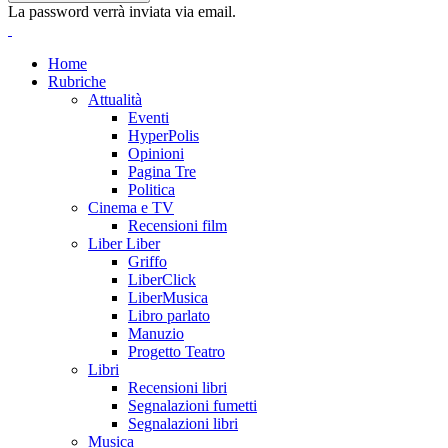
La password verrà inviata via email.
Home
Rubriche
Attualità
Eventi
HyperPolis
Opinioni
Pagina Tre
Politica
Cinema e TV
Recensioni film
Liber Liber
Griffo
LiberClick
LiberMusica
Libro parlato
Manuzio
Progetto Teatro
Libri
Recensioni libri
Segnalazioni fumetti
Segnalazioni libri
Musica