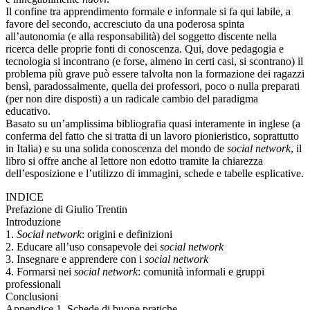
Il confine tra apprendimento formale e informale si fa qui labile, a
favore del secondo, accresciuto da una poderosa spinta
all’autonomia (e alla responsabilità) del soggetto discente nella
ricerca delle proprie fonti di conoscenza. Qui, dove pedagogia e
tecnologia si incontrano (e forse, almeno in certi casi, si scontrano) il
problema più grave può essere talvolta non la formazione dei ragazzi
bensì, paradossalmente, quella dei professori, poco o nulla preparati
(per non dire disposti) a un radicale cambio del paradigma
educativo.
Basato su un’amplissima bibliografia quasi interamente in inglese (a
conferma del fatto che si tratta di un lavoro pionieristico, soprattutto
in Italia) e su una solida conoscenza del mondo de
social network
, il
libro si offre anche al lettore non edotto tramite la chiarezza
dell’esposizione e l’utilizzo di immagini, schede e tabelle esplicative.
INDICE
Prefazione di Giulio Trentin
Introduzione
1.
Social network
: origini e definizioni
2. Educare all’uso consapevole dei
social network
3. Insegnare e apprendere con i
social network
4. Formarsi nei
social network
: comunità informali e gruppi
professionali
Conclusioni
Appendice 1. Schede di buone pratiche