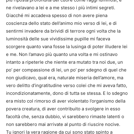
ne rivelavano a lei e a me stesso i più intimi segreti.
Giacché mi accadeva spesso di non avere piena
coscienza dello stato dell’animo mio verso di lei, e di
sentirmi invadere da brividi di terrore ogni volta che la
luminosità delle sue vividissime pupille mi faceva
scorgere quanto vana fosse la lusinga di poter illudere lei
e me. Non l’amavo più quanto una volta e mi ostinavo
intanto a ripeterle che niente era mutato tra noi due, un
po’ per compassione di lei, un po’ per sdegno di quel che
non giudicavo, qual era, naturale miseria dell’amore, ma
vero delitto d’ingratitudine verso colei che mi aveva fatto,
incondizionatamente, dono di tutta se stessa. E lo sdegno
era misto col rimorso di aver violentato l’organismo della
povera creatura, di aver contribuito a svolgere in esso
facoltà che, senza dubbio, vi sarebbero rimaste latenti o
non sarebbero mai arrivate al punto di riuscire nocive.
Tu ignori la vera ragione da cui sono stato spinto a