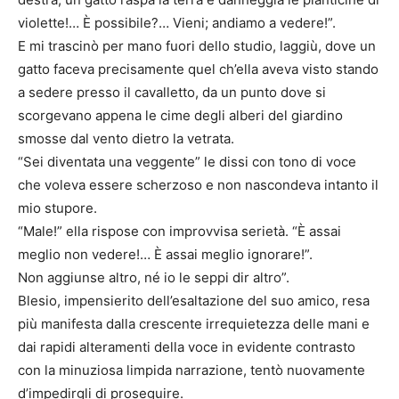
violette!… È possibile?… Vieni; andiamo a vedere!”.
E mi trascinò per mano fuori dello studio, laggiù, dove un
gatto faceva precisamente quel ch’ella aveva visto stando
a sedere presso il cavalletto, da un punto dove si
scorgevano appena le cime degli alberi del giardino
smosse dal vento dietro la vetrata.
“Sei diventata una veggente” le dissi con tono di voce
che voleva essere scherzoso e non nascondeva intanto il
mio stupore.
“Male!” ella rispose con improvvisa serietà. “È assai
meglio non vedere!… È assai meglio ignorare!”.
Non aggiunse altro, né io le seppi dir altro”.
Blesio, impensierito dell’esaltazione del suo amico, resa
più manifesta dalla crescente irrequietezza delle mani e
dai rapidi alteramenti della voce in evidente contrasto
con la minuziosa limpida narrazione, tentò nuovamente
d’impedirgli di proseguire.