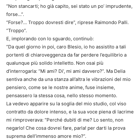
“Non stancarti; ho già capito, sei stato un po’ imprudente,
forse…”.
“Forse?… Troppo dovresti dire”, riprese Raimondo Palli.
“Troppo”.
E, implorando con lo sguardo, continuò:
“Da quel giorno in poi, caro Blesio, io ho assistito a tali
portenti di chiaroveggenza da far perdere l’equilibrio a
qualunque più solido intelletto. Non osai più
d’interrogarla: “Mi ami? Di’, mi ami davvero?”. Ma Delia
sentiva anche da una stanza all’altra le vibrazioni del mio
pensiero, come se le nostre anime, fuse insieme,
pensassero la stessa cosa, nello stesso momento.
La vedevo apparire su la soglia del mio studio, col viso
contratto da dolore intenso, e la sua voce piena di lacrime
mi rimproverava: “Perché dubiti di me? Lo sento, non
negarlo! Che cosa dovrei fare, parla! per darti la prova
suprema dell’immenso amore mio?”.