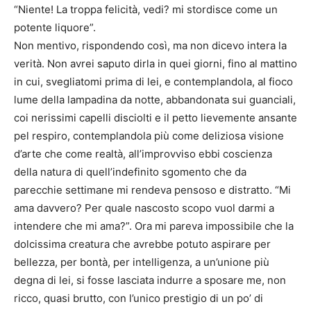
“Niente! La troppa felicità, vedi? mi stordisce come un
potente liquore”.
Non mentivo, rispondendo così, ma non dicevo intera la
verità. Non avrei saputo dirla in quei giorni, fino al mattino
in cui, svegliatomi prima di lei, e contemplandola, al fioco
lume della lampadina da notte, abbandonata sui guanciali,
coi nerissimi capelli disciolti e il petto lievemente ansante
pel respiro, contemplandola più come deliziosa visione
d’arte che come realtà, all’improvviso ebbi coscienza
della natura di quell’indefinito sgomento che da
parecchie settimane mi rendeva pensoso e distratto. “Mi
ama davvero? Per quale nascosto scopo vuol darmi a
intendere che mi ama?”. Ora mi pareva impossibile che la
dolcissima creatura che avrebbe potuto aspirare per
bellezza, per bontà, per intelligenza, a un’unione più
degna di lei, si fosse lasciata indurre a sposare me, non
ricco, quasi brutto, con l’unico prestigio di un po’ di