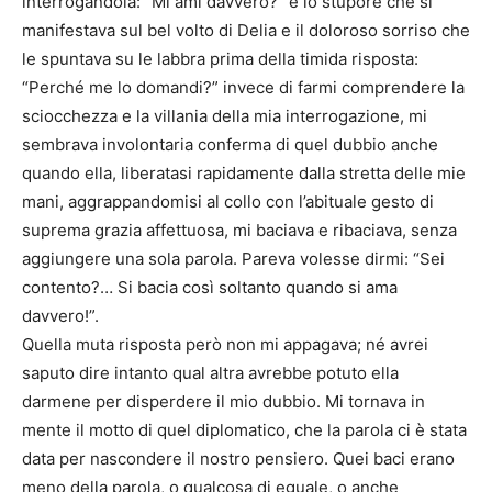
interrogandola: “Mi ami davvero?” e lo stupore che si
manifestava sul bel volto di Delia e il doloroso sorriso che
le spuntava su le labbra prima della timida risposta:
“Perché me lo domandi?” invece di farmi comprendere la
sciocchezza e la villania della mia interrogazione, mi
sembrava involontaria conferma di quel dubbio anche
quando ella, liberatasi rapidamente dalla stretta delle mie
mani, aggrappandomisi al collo con l’abituale gesto di
suprema grazia affettuosa, mi baciava e ribaciava, senza
aggiungere una sola parola. Pareva volesse dirmi: “Sei
contento?… Si bacia così soltanto quando si ama
davvero!”.
Quella muta risposta però non mi appagava; né avrei
saputo dire intanto qual altra avrebbe potuto ella
darmene per disperdere il mio dubbio. Mi tornava in
mente il motto di quel diplomatico, che la parola ci è stata
data per nascondere il nostro pensiero. Quei baci erano
meno della parola, o qualcosa di eguale, o anche