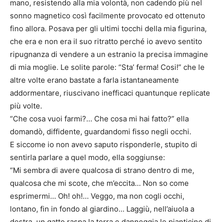
mano, resistendo alla mia volontà, non cadendo più nel
sonno magnetico così facilmente provocato ed ottenuto
fino allora. Posava per gli ultimi tocchi della mia figurina,
che era e non era il suo ritratto perché io avevo sentito
ripugnanza di vendere a un estranio la precisa immagine
di mia moglie. Le solite parole: “Sta’ ferma! Cosi!” che le
altre volte erano bastate a farla istantaneamente
addormentare, riuscivano inefficaci quantunque replicate
più volte.
“Che cosa vuoi farmi?… Che cosa mi hai fatto?” ella
domandò, diffidente, guardandomi fisso negli occhi.
E siccome io non avevo saputo risponderle, stupito di
sentirla parlare a quel modo, ella soggiunse:
“Mi sembra di avere qualcosa di strano dentro di me,
qualcosa che mi scote, che m’eccita… Non so come
esprimermi… Oh! oh!… Veggo, ma non cogli occhi,
lontano, fin in fondo al giardino… Laggiù, nell’aiuola a
destra, un gatto raspa la terra e danneggia le pianticine di