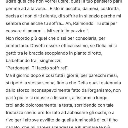
udire quel che non vorrei udire, quasi il tuo pensiero parli
per me ad alta voce… E sto in ascolto, da mesi, costretta,
decisa di non dirti niente, di soffrire in silenzio perché mi
sembra che anche tu soffra… Ah, Raimondo! Tu stai per
cessare di amarmi… Mi sento impazzire!”.
Non ricordo più quel che dissi per consolarla, per
confortarla. Dovetti essere efficacissimo, se Delia mi si
gettò tra le braccia scoppiando in pianto dirotto,
balbettando tra i singhiozzi:
“Perdonami! Ti faccio soffrire!”.
Ma il giorno dopo e così tutti i giorni, per parecchi mesi,
si ripeté la stessa scena, fino a che Delia quasi estenuata
dallo sforzo inconsapevolmente fatto dall’organismo, non
parlò più, e si ridusse a fissarmi, a fissarmi a lungo,
crollando dolorosamente la testa, sorridendo con tale
tristezza che io ero forzato ad abbassare gli occhi, o a
rivolgerli altrove avvilito da quella luminosità di cui ti ho
parlato, che mi pareva scendesse a illuminare le più