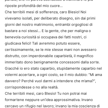
riposte profondità del mio cuore…
Che terribili mesi di sofferenza, caro Blesio! Noi
vivevamo isolati, per deliberato disegno, sin dai primi
giorni del nostro matrimonio, entrambi orgogliosi di
bastare a noi stessi… E la gente, che per maligna o
benevola curiosità si occupava dei fatti nostri, ci
giudicava felici! Tali avremmo potuto essere,
certissimamente, se le mie stesse mani non avessero
distrutto, con imperdonabile caparbietà, il magnifico
immeritato dono benignamente concessomi dalla sorte.
Giacché io ero stato caparbio, stupidamente caparbio nel
volermi accertare, a ogni costo, se il mio dubbio: “Mi ama
davvero? Perché vuol darmi a intendere che m’ama?”,
corrispondesse o no alla realtà.
Che terribili mesi, caro Blesio! Tu non potrai mai
formartene neppure un’idea approssimativa. Invano
cercavo un rifugio nel lavoro; invano la mia coscienza di