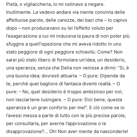
Pietà, o vigliaccheria, io mi ostinavo a negare.
Inutilmente. La vedevo andare via niente convinta delle
affettuose parole, delle carezze, dei baci che – lo capivo
dopo – non producevano su lei l’effetto voluto per
l’esagerazione a cui mi induceva la paura di non poter più
sfuggire a quell’ispezione che mi aveva ridotto in uno
stato peggiore di ogni peggiore schiavitù. Come? Non
sarei più stato libero di formolare un’idea, un desiderio,
una speranza, senza che Delia non venisse a dirmi: “Si, è
una buona idea; dovresti attuarla. – O pure: Dipende da
te, perché quel bagliore di fantasia diventi realtà. – O
pure: – No, quel desiderio è troppo ambizioso per noi;
non lasciartene lusingare. – O pure: Dici bene, questa
speranza è un gran conforto per me!”. E ciò come se io
l’avessi messa a parte di tutto con le più precise parole,
per consultarla, per averne l’approvazione o la
disapprovazione?… Oh! Non aver niente da nasconderle!