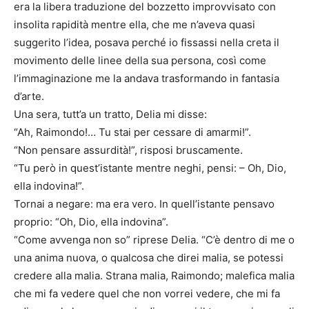
era la libera traduzione del bozzetto improvvisato con
insolita rapidità mentre ella, che me n’aveva quasi
suggerito l’idea, posava perché io fissassi nella creta il
movimento delle linee della sua persona, così come
l’immaginazione me la andava trasformando in fantasia
d’arte.
Una sera, tutt’a un tratto, Delia mi disse:
“Ah, Raimondo!… Tu stai per cessare di amarmi!”.
“Non pensare assurdità!”, risposi bruscamente.
“Tu però in quest’istante mentre neghi, pensi: – Oh, Dio,
ella indovina!”.
Tornai a negare: ma era vero. In quell’istante pensavo
proprio: “Oh, Dio, ella indovina”.
“Come avvenga non so” riprese Delia. “C’è dentro di me o
una anima nuova, o qualcosa che direi malia, se potessi
credere alla malia. Strana malia, Raimondo; malefica malia
che mi fa vedere quel che non vorrei vedere, che mi fa