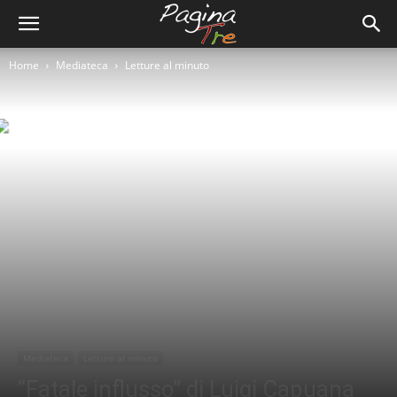
Home
Mediateca
Letture al minuto
Mediateca
Letture al minuto
“Fatale influsso” di Luigi Capuana