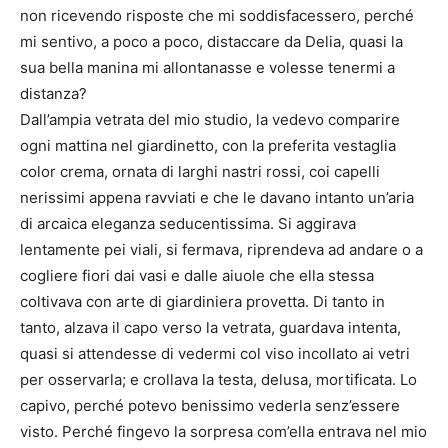
non ricevendo risposte che mi soddisfacessero, perché
mi sentivo, a poco a poco, distaccare da Delia, quasi la
sua bella manina mi allontanasse e volesse tenermi a
distanza?
Dall’ampia vetrata del mio studio, la vedevo comparire
ogni mattina nel giardinetto, con la preferita vestaglia
color crema, ornata di larghi nastri rossi, coi capelli
nerissimi appena ravviati e che le davano intanto un’aria
di arcaica eleganza seducentissima. Si aggirava
lentamente pei viali, si fermava, riprendeva ad andare o a
cogliere fiori dai vasi e dalle aiuole che ella stessa
coltivava con arte di giardiniera provetta. Di tanto in
tanto, alzava il capo verso la vetrata, guardava intenta,
quasi si attendesse di vedermi col viso incollato ai vetri
per osservarla; e crollava la testa, delusa, mortificata. Lo
capivo, perché potevo benissimo vederla senz’essere
visto. Perché fingevo la sorpresa com’ella entrava nel mio