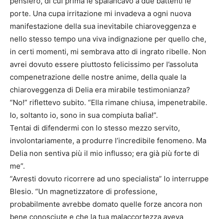
pensiero, di cui prima le spalancavo a due battenti le
porte. Una cupa irritazione mi invadeva a ogni nuova
manifestazione della sua inevitabile chiaroveggenza e
nello stesso tempo una viva indignazione per quello che,
in certi momenti, mi sembrava atto di ingrato ribelle. Non
avrei dovuto essere piuttosto felicissimo per l’assoluta
compenetrazione delle nostre anime, della quale la
chiaroveggenza di Delia era mirabile testimonianza?
“No!” riflettevo subito. “Ella rimane chiusa, impenetrabile.
Io, soltanto io, sono in sua compiuta balìa!”.
Tentai di difendermi con lo stesso mezzo servito,
involontariamente, a produrre l’incredibile fenomeno. Ma
Delia non sentiva più il mio influsso; era già più forte di
me”.
“Avresti dovuto ricorrere ad uno specialista” lo interruppe
Blesio. “Un magnetizzatore di professione,
probabilmente avrebbe domato quelle forze ancora non
bene conosciute e che la tua malaccortezza aveva