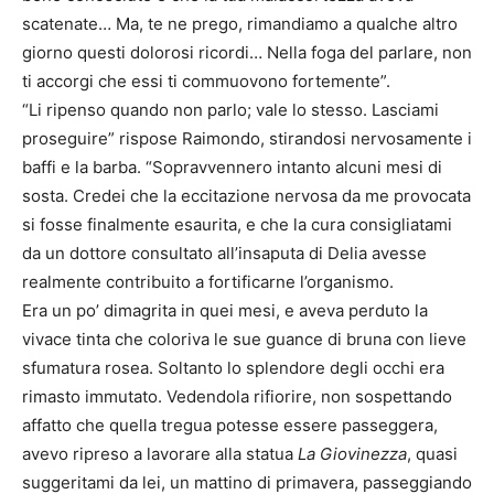
scatenate… Ma, te ne prego, rimandiamo a qualche altro
giorno questi dolorosi ricordi… Nella foga del parlare, non
ti accorgi che essi ti commuovono fortemente”.
“Li ripenso quando non parlo; vale lo stesso. Lasciami
proseguire” rispose Raimondo, stirandosi nervosamente i
baffi e la barba. “Sopravvennero intanto alcuni mesi di
sosta. Credei che la eccitazione nervosa da me provocata
si fosse finalmente esaurita, e che la cura consigliatami
da un dottore consultato all’insaputa di Delia avesse
realmente contribuito a fortificarne l’organismo.
Era un po’ dimagrita in quei mesi, e aveva perduto la
vivace tinta che coloriva le sue guance di bruna con lieve
sfumatura rosea. Soltanto lo splendore degli occhi era
rimasto immutato. Vedendola rifiorire, non sospettando
affatto che quella tregua potesse essere passeggera,
avevo ripreso a lavorare alla statua
La Giovinezza
, quasi
suggeritami da lei, un mattino di primavera, passeggiando