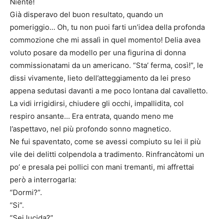
Niente!
Già disperavo del buon resultato, quando un
pomeriggio… Oh, tu non puoi farti un’idea della profonda
commozione che mi assalì in quel momento! Delia avea
voluto posare da modello per una figurina di donna
commissionatami da un americano. “Sta’ ferma, così!”, le
dissi vivamente, lieto dell’atteggiamento da lei preso
appena sedutasi davanti a me poco lontana dal cavalletto.
La vidi irrigidirsi, chiudere gli occhi, impallidita, col
respiro ansante… Era entrata, quando meno me
l’aspettavo, nel più profondo sonno magnetico.
Ne fui spaventato, come se avessi compiuto su lei il più
vile dei delitti colpendola a tradimento. Rinfrancàtomi un
po’ e presala pei pollici con mani tremanti, mi affrettai
però a interrogarla:
“Dormi?”.
“Si”.
“Sei lucida?”.