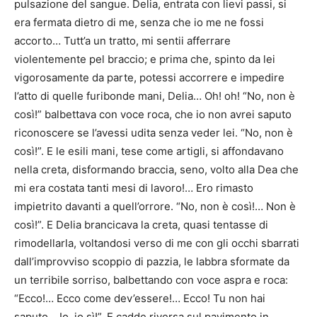
pulsazione del sangue. Delia, entrata con lievi passi, si
era fermata dietro di me, senza che io me ne fossi
accorto… Tutt’a un tratto, mi sentii afferrare
violentemente pel braccio; e prima che, spinto da lei
vigorosamente da parte, potessi accorrere e impedire
l’atto di quelle furibonde mani, Delia… Oh! oh! “No, non è
così!” balbettava con voce roca, che io non avrei saputo
riconoscere se l’avessi udita senza veder lei. “No, non è
così!”. E le esili mani, tese come artigli, si affondavano
nella creta, disformando braccia, seno, volto alla Dea che
mi era costata tanti mesi di lavoro!… Ero rimasto
impietrito davanti a quell’orrore. “No, non è così!… Non è
così!”. E Delia brancicava la creta, quasi tentasse di
rimodellarla, voltandosi verso di me con gli occhi sbarrati
dall’improvviso scoppio di pazzia, le labbra sformate da
un terribile sorriso, balbettando con voce aspra e roca:
“Ecco!… Ecco come dev’essere!… Ecco! Tu non hai
saputo… Io, io sì!”. E cadde riversa sul pavimento in