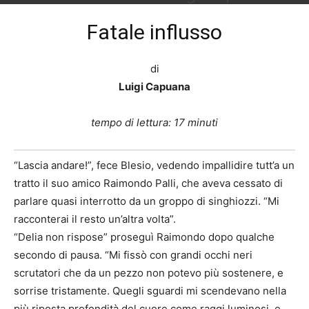
Di
Ugo Santamaria
-
25 Maggio 2021
726
Fatale influsso
di
Luigi Capuana
tempo di lettura: 17 minuti
“Lascia andare!”, fece Blesio, vedendo impallidire tutt’a un
tratto il suo amico Raimondo Palli, che aveva cessato di
parlare quasi interrotto da un groppo di singhiozzi. “Mi
racconterai il resto un’altra volta”.
“Delia non rispose” proseguì Raimondo dopo qualche
secondo di pausa. “Mi fissò con grandi occhi neri
scrutatori che da un pezzo non potevo più sostenere, e
sorrise tristamente. Quegli sguardi mi scendevano nella
più riposta profondità del cuore come raggi luminosi, e