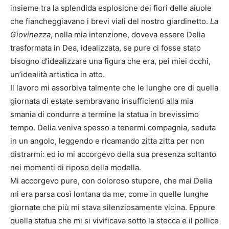
insieme tra la splendida esplosione dei fiori delle aiuole
che fiancheggiavano i brevi viali del nostro giardinetto.
La
Giovinezza
, nella mia intenzione, doveva essere Delia
trasformata in Dea, idealizzata, se pure ci fosse stato
bisogno d’idealizzare una figura che era, pei miei occhi,
un’idealità artistica in atto.
Il lavoro mi assorbiva talmente che le lunghe ore di quella
giornata di estate sembravano insufficienti alla mia
smania di condurre a termine la statua in brevissimo
tempo. Delia veniva spesso a tenermi compagnia, seduta
in un angolo, leggendo e ricamando zitta zitta per non
distrarmi: ed io mi accorgevo della sua presenza soltanto
nei momenti di riposo della modella.
Mi accorgevo pure, con doloroso stupore, che mai Delia
mi era parsa così lontana da me, come in quelle lunghe
giornate che più mi stava silenziosamente vicina. Eppure
quella statua che mi si vivificava sotto la stecca e il pollice