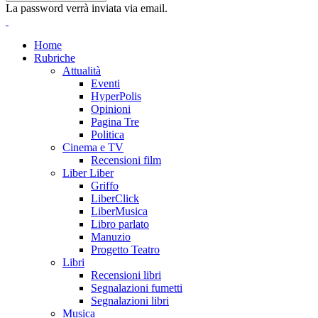
La password verrà inviata via email.
Home
Rubriche
Attualità
Eventi
HyperPolis
Opinioni
Pagina Tre
Politica
Cinema e TV
Recensioni film
Liber Liber
Griffo
LiberClick
LiberMusica
Libro parlato
Manuzio
Progetto Teatro
Libri
Recensioni libri
Segnalazioni fumetti
Segnalazioni libri
Musica