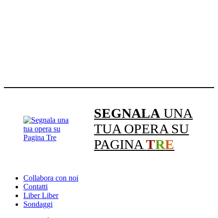
SEGNALA
UNA
TUA OPERA SU
PAGINA
T
R
E
Collabora con noi
Contatti
Liber Liber
Sondaggi