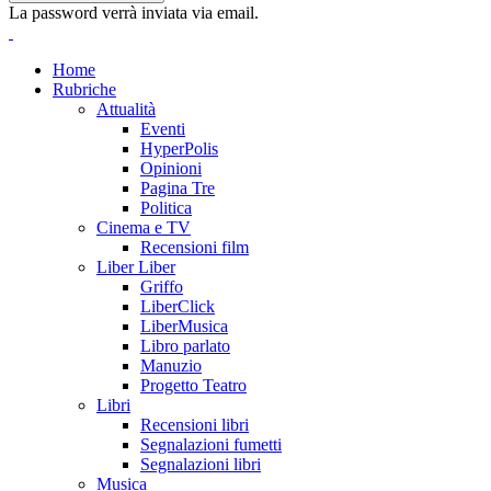
La password verrà inviata via email.
Home
Rubriche
Attualità
Eventi
HyperPolis
Opinioni
Pagina Tre
Politica
Cinema e TV
Recensioni film
Liber Liber
Griffo
LiberClick
LiberMusica
Libro parlato
Manuzio
Progetto Teatro
Libri
Recensioni libri
Segnalazioni fumetti
Segnalazioni libri
Musica