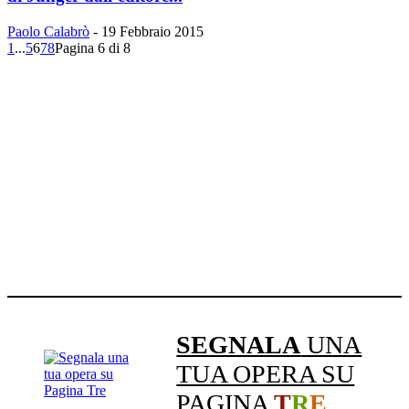
Paolo Calabrò
-
19 Febbraio 2015
1
...
5
6
7
8
Pagina 6 di 8
SEGNALA
UNA
TUA OPERA SU
PAGINA
T
R
E