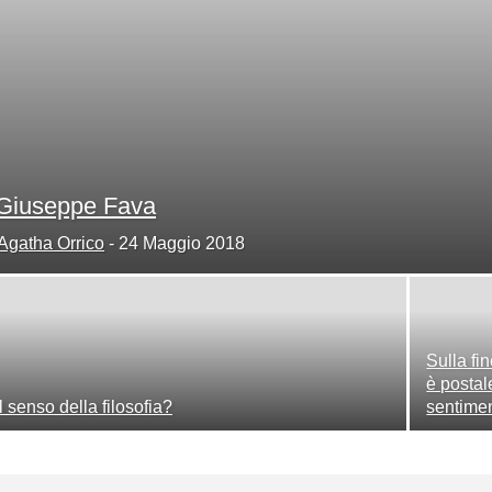
Giuseppe Fava
Agatha Orrico
-
24 Maggio 2018
Sulla fi
è postal
Il senso della filosofia?
sentime