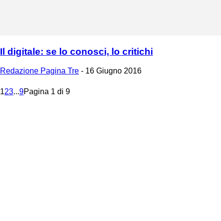
Il digitale: se lo conosci, lo critichi
Redazione Pagina Tre
-
16 Giugno 2016
1
2
3
...
9
Pagina 1 di 9